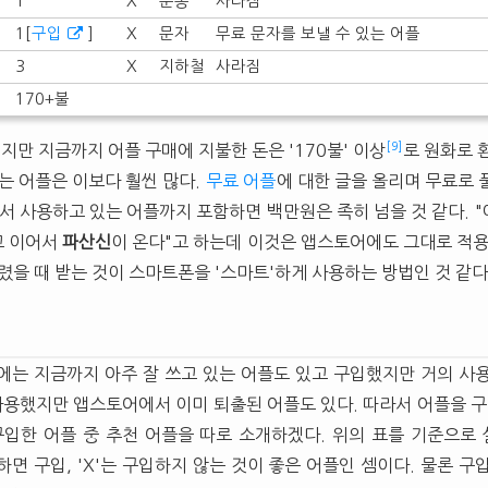
1
X
운동
사라짐
1[
구입
]
X
문자
무료 문자를 보낼 수 있는 어플
3
X
지하철
사라짐
170+불
[9]
있지만 지금까지 어플 구매에 지불한 돈은 '170불' 이상
로 원화로 
는 어플은 이보다 훨씬 많다.
무료 어플
에 대한 글을 올리며 무료로 
라서 사용하고 있는 어플까지 포함하면 백만원은 족히 넘을 것 같다. 
고 이어서
파산신
이 온다"고 하는데 이것은 앱스토어에도 그대로 적용
렸을 때 받는 것이 스마트폰을 '스마트'하게 사용하는 방법인 것 같다
에는 지금까지 아주 잘 쓰고 있는 어플도 있고 구입했지만 거의 사
 사용했지만 앱스토어에서 이미 퇴출된 어플도 있다. 따라서 어플을
구입한 어플 중 추천 어플을 따로 소개하겠다. 위의 표를 기준으로 설
하면 구입, 'X'는 구입하지 않는 것이 좋은 어플인 셈이다. 물론 구