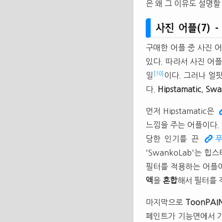
은 왜 그 이유도 설명할
사진 어플(7) -
구매한 어플 중 사진 
있다. 따라서 사진 어
[10]
일
이다. 그러나 얼
다.
Hipstamatic
,
Swa
먼저 Hipstamatic은
느낌을 주는 어플이다. 
당한 인기를 끈
'SwankoLab'는 
필터를 적용하는 어플이
액
을
혼합
해서 필터를 
마지막으로
ToonPAI
페인트가 기능면에서 