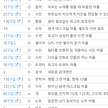
1[
구입
]
O
음악
모르는 노래를 찾을 때 유용한 어플
2[
구입
]
o
사진
포토샵과 비슷하게 사진을 편집할 수 있
13[
구입
]
O
할일
말이 필요없는 최고의 일정관리
10
X
사무
원격 데스크탑 어플, 별도의 서버 필요
1[
구입
]
O
수면
효과가 상당히 좋은 수면 어플
3[
구입
]
O
별자리
GPS 기반 별자리 찾기 어플
2[
구입
]
O
사진
필터를 인화하 듯 적용하는 사진 어플
2[
구입
]
O
사진
사진을 만화로 만들어 주는 어플
5[
구입
]
O
트위터
최고의 트위터 어플
2
X
검색
새로운 검색엔진
15[
구입
]
o
연락처
명함 스캔 어플, 현재 10불
12[
구입
]
O
사무
뛰어난 원격 데스크탑 어플
6[
구입
]
o
책
유아용 전자책 10개, 1(5개), 2(5개) 
4[
구입
]
O
노트
깔끔한 UI가 돋보이는 노트 어플