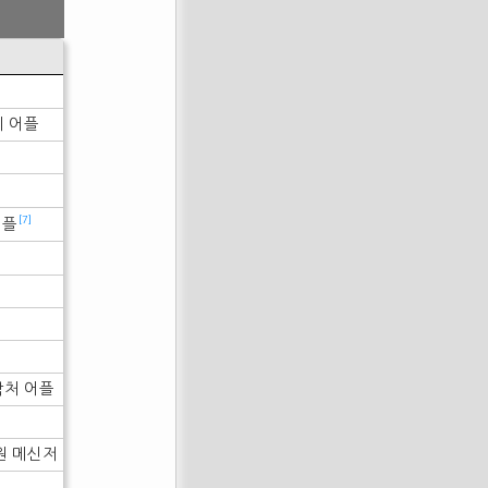
리 어플
[7]
어플
락처 어플
원 메신저