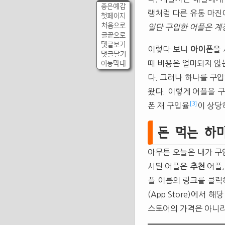
좋은예감
램처럼 다른 유통 마진
첫페이지
처음으로
일단 구입한 어플은 계
글끝으로
댓글보기
이렇다 보니
아이폰
을 
댓글달기
이동막대
때 비용은 얼마되지 않
다. 그러나 하나를 구
왔다. 이렇게 어플을 구
[3]
폰 재 구입율
이 상당
돈 먹는 하마
아무튼 오늘은 내가 구입
시된 어플은
추천
어플,
플 이름의 링크를 클릭
(App Store)에서 
스토어의 가격은 아니라