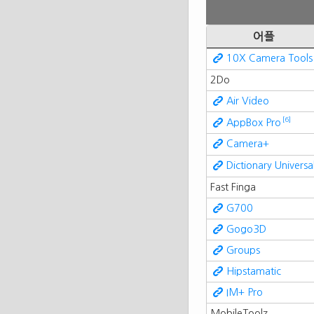
어플
10X Camera Tools
2Do
Air Video
[6]
AppBox Pro
Camera+
Dictionary Universa
Fast Finga
G700
Gogo3D
Groups
Hipstamatic
IM+ Pro
MobileToolz