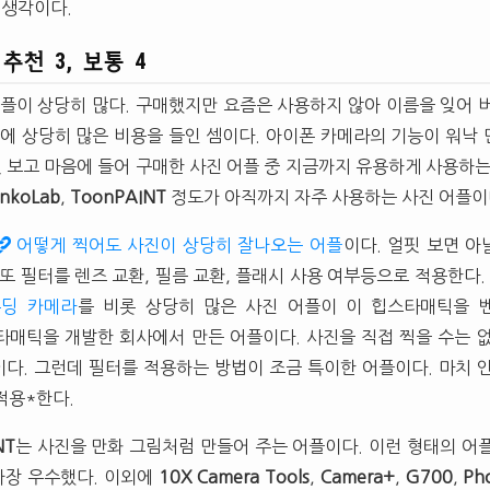
 생각이다.
 추천 3, 보통 4
어플이 상당히 많다. 구매했지만 요즘은 사용하지 않아 이름을 잊어 
플에 상당히 많은 비용을 들인 셈이다. 아이폰 카메라의 기능이 워낙
핏 보고 마음에 들어 구매한 사진 어플 중 지금까지 유용하게 사용하는
nkoLab
,
ToonPAINT
정도가 아직까지 자주 사용하는 사진 어플
어떻게 찍어도 사진이 상당히 잘나오는 어플
이다. 얼핏 보면 
또 필터를 렌즈 교환, 필름 교환, 플래시 사용 여부등으로 적용한다. 
푸딩 카메라
를 비롯 상당히 많은 사진 어플이 이 힙스타매틱을 
힙스타매틱을 개발한 회사에서 만든 어플이다. 사진을 직접 찍을 수는 
다. 그런데 필터를 적용하는 방법이 조금 특이한 어플이다. 마치 
적용*한다.
NT
는 사진을 만화 그림처럼 만들어 주는 어플이다. 이런 형태의 어
가장 우수했다. 이외에
10X Camera Tools
,
Camera+
,
G700
,
Ph