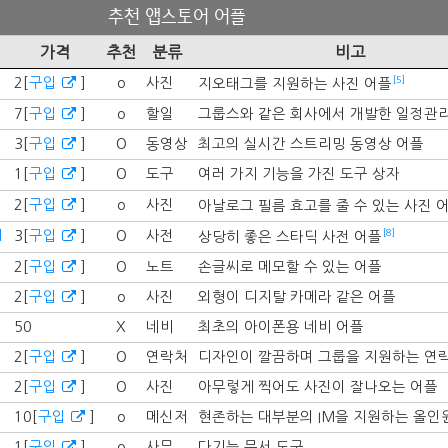
추천 앱스토어 어플
가격
추천
분류
비고
[5]
2[
구입
]
o
사진
지오태그를 지원하는 사진 어플
7[
구입
]
o
할일
그룹스와 같은 회사에서 개발한 일정관
3[
구입
]
O
동영상
최고의 실시간 스트리밍 동영상 어플
1[
구입
]
O
도구
여러 가지 기능을 가진 도구 상자
2[
구입
]
o
사진
아날로그 필름 효고를 줄 수 있는 사진 
[8]
l
3[
구입
]
O
사전
상당히 좋은 스타딕 사전 어플
2[
구입
]
O
노트
손글씨로 메모할 수 있는 어플
2[
구입
]
o
사진
외형이 디지탈 카메라 같은 어플
50
X
네비
최초의 아이폰용 네비 어플
2[
구입
]
O
연락처
디자인이 깔끔하며 그룹을 지원하는 연
2[
구입
]
O
사진
아무렇게 찍어도 사진이 잘나오는 어플
10[
구입
]
o
메신저
현존하는 대부분의 IM을 지원하는 올인
1[
구입
]
o
사무
다기능 문서 도구