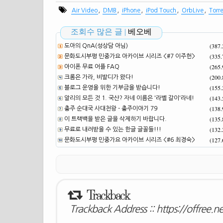
,
,
,
,
,
Air Video
DMB
iPhone
iPod Touch
OrbLive
Torr
조회수 많은 글 |
베오베
(387
도아의 QnA(성상담 아님)
(335
문화도시부평 민중가요 아카이브 시리즈 <#7 이주헌>
(265
아이폰 무료 어플 FAQ
(200
크롬은 가라, 비발디가 왔다!
(155
블로그 운영을 위한 기부금을 받습니다!
(143
알리의 모든 것 1. 국산? 자네 이름은 '라벨 갈이'라네!
(138
충주 순대국 사대천왕 - 충주이야기 79
(135
이 트랙백을 받은 글을 삭제하기 바랍니다.
(132
무료로 내려받을 수 있는 한글 글꼴들!!!
(127
문화도시부평 민중가요 아카이브 시리즈 <#6 최경숙>
Trackback
Trackback Address ::
https://offree.