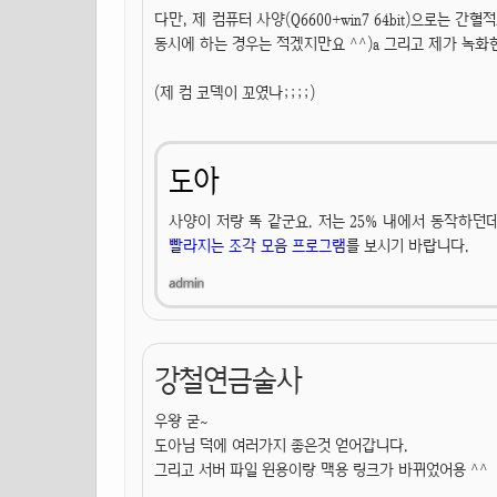
다만, 제 컴퓨터 사양(Q6600+win7 64bit)으로는 
동시에 하는 경우는 적겠지만요 ^^)a 그리고 제가 녹화한
(제 컴 코덱이 꼬였나;;;;)
도아
사양이 저랑 똑 같군요. 저는 25% 내에서 동작하던
빨라지는 조각 모음 프로그램
를 보시기 바랍니다.
강철연금술사
우왕 굳~
도아님 덕에 여러가지 좋은것 얻어갑니다.
그리고 서버 파일 윈용이랑 맥용 링크가 바뀌었어용 ^^