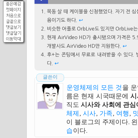
좋은예감
첫페이지
목동 살 때 케이블을 신청했었다. 자기 전 심
처음으로
음이기도 하다.
↩
글끝으로
댓글보기
비슷한 어플로 OrbLive도 있지만 OrbLive는
댓글달기
현재 AirVideo HD가 출시됐으며 가격은 5
이동막대
개발사도 AirVideo HD만 지원한다.
↩
후+는 콘팅에서 무료로 내려받을 수 있다.
다.
↩
글쓴이
운영체제의 모든 것
을 
름은 현재 시국때문에
시
직도
시사와 사회에 관심이
체제
,
시사
,
가족
,
여행
,
이 블로그의 주제이다. 
습
이다.