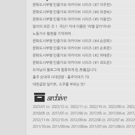
문화도시부평 민중가요 아카이브 시리즈 <#7 이주헌>
문화도시부평 민중가요 아카이브 시리즈 <#6 최경숙>
문화도시부평 민중가요 아카이브 시리즈 <#5 이동언>
알리의 모든 것 1. 국산? 자네 이름은 '라벨 갈이'라네!
노동가수 황현을 기억하며...
문화도시부평 민중가요 아카이브 시리즈 <#4 손은화>
문화도시부평 민중가요 아카이브 시리즈 <#3 손호준>
문화도시부평 민중가요 아카이브 시리즈 <#2 하태준>
문화도시부평 민중가요 아카이브 시리즈 <#1 최도은>
도아님의 블로그에 합류하게 된 丹風입니다.
충주 순대국 사대천왕 - 충주이야기 79
대한곱창 밀키트, 소주를 부르는 맛!
archive
(1)
(1)
(1)
(3)
(1)
2023/01
2022/12
2022/11
2022/10
2022/08
2022
(2)
(1)
(3)
(1)
(4)
2018/05
2017/07
2017/06
2017/05
2017/04
2017
(9)
(5)
(6)
(2)
(6)
2012/11
2012/10
2012/09
2012/08
2012/07
2012
(16)
(16)
(6)
(10)
(5)
2011/10
2011/09
2011/08
2011/07
2011/06
2011