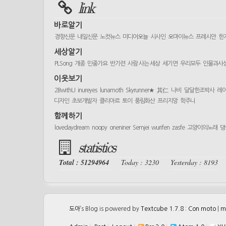
link
바로알기
경향신문
내일신문
노컷뉴스
미디어오늘
시사인
오마이뉴스
프레시안
한
세상알기
PLSong
개종
민중가요
반기련
사람 사는 세상
세기연
우리모두
인물과사
이웃보기
2BwithU
inureyes
lunamoth
Skyrunner★
其仁
나비
달달한조박사
레
디자인
초보개발자
클리아르
토이
풍림화산
프리지앙
학주니
함께하기
lovedaydream
noopy
oneniner
Semjei
wurifen
zasfe
고양이의노래
댕
statistics
Total : 51294964
Today : 3230
Yesterday : 8193
도아
’s Blog is powered by
Textcube 1.7.8 : Con moto
|
m