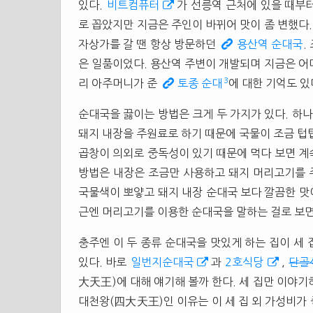
있다.
비트컴퓨터
가 선릉역 근처에 있을 때부
로 꼽았지만 지금은 주인이 바뀌어 맛이 좀 변했다
자상가를 갈 땐 항상 방문하던
용산역 순대국
.
은 일품이었다. 용산역 주변이 개발되며 지금은 어디
3
리 아주머니가 준
토종 순대
에 대한 기억도 있
순대국을 끓이는 방법은 크게 두 가지가 있다. 하나
돼지 내장을 주원료로 하기 때문에 국물이 조금 텁
곱창이 의외로 중독성이 있기 때문에 먹다 보면 계
방법은 내장은 조금만 사용하고 돼지 머리고기를 
국물색이 뽀얗고 돼지 내장 순대국 보다 깔끔한 맛이
근엔 머리고기를 이용한 순대국을 말하는 걸로 보면
충주엔 이 두 종류 순대국을 맛있게 하는 집이 세 
있다. 바로
일번지순대국
과
2호식당
,
단골
大天王)에 대해 얘기해 볼까 한다. 세 집만 이야기
대천왕(四大天王)인 이유는 이 세 집 외 가성비가