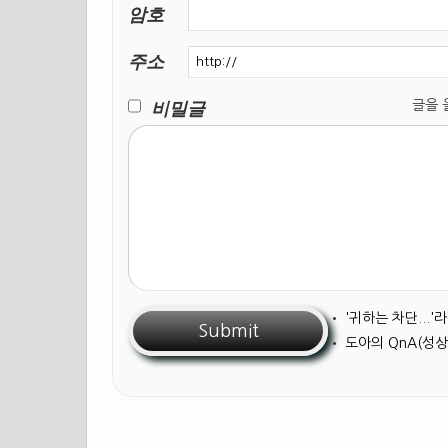
암호
주소
비밀글
글을 올릴
•
'귀하는 차단...
•
도아의 QnA(성상