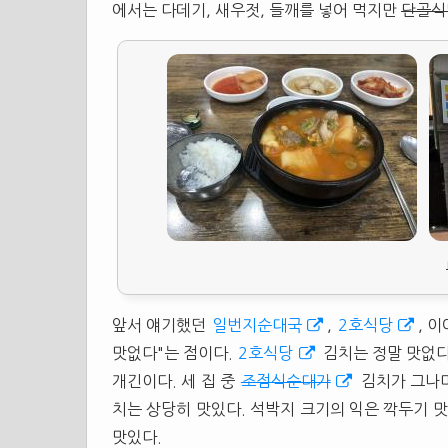
에서는 다데기, 새우젓, 들깨를 넣어 먹지만
단골식
앞서 얘기했던
일번지순대국
,
2호식당
, 
맛없다"는 점이다.
2호식당
김치는 정말 맛없다
개긴이다. 세 집 중
조점식순대가
김치가 그나마
치는 상당히 맛있다. 석박지 크기의 익은 깍두기 맛
맛있다.