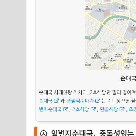
순대국
순대국 사대천왕 위치다. 2호식당만 멀리 떨어져
순대국
과
조점식순대가
는 지도상으론 붙
번지순대국
,
2호식당
,
단골식당
,
조
㉦ 일번지순대국, 중독성있는