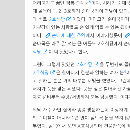
5
머리고기로 끓인 정통 순대국
이다. 시래기 순대
대 골목에 1, 2, 3호까지 순대국집이 연달아 있다
데 바로
2호식당
이었다. 머리고기 순대국이지
거부감이 있는 사람들도 손 쉽게 먹을 수 있는 집이
이다.
순대에 대한 추억
에서 이야기했듯이
순대국을 아주 잘 먹는 큰 아들도 2호식당에서 순
식당
이 더 맛있다고 한다.
그런데 그렇게 맛있던
2호식당
을 두번째로 꼽
6
2호식당
은 할아버지 한분과 일하는 여자 분
이
고 일하는 분은 거의 대부분 서빙을 했었다. 그런
버지가 풍을 맞은 뒤였다. 풍을 맞은 할아버진 가
재료 준비부터 주방/서빙까지 모두 담당했다. 이때
워낙 자주 가던 집이라 종종 방문하는데 이상하게 
외로 며칠이 아니라 1년 반이 넘도록 문을 열지 않
부렸다. 골목에서 보면 X호식당인데 건물안쪽에 작