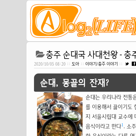
충주 순대국 사대천왕 - 충
2020/10/05 08:20 ::
도아
::
이야기/충주 이야기
::
순대, 몽골의 잔재?
순대는 우리나라 전통음
를 이용해서 끓이기도 
지 서울시립대 교수에 
1
음식이라고 한다
. 소