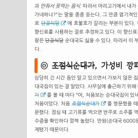
과
안줘서 못먹는 음식
. 따라서 머리고기에서 내가
가네하냐?"는 말을 종종 듣는다. 그 만큼 엽기적
로
단골식당
에 호불호가 갈리는 부분이 있다.
향신료를 사용하는 걸로 추정하고 있다. 이 향신료
람은
단골식당
순대국도 싫을 수 있다. 따라서 이 
다.
㉧
조점식순대가
, 가성비 깡
상당히 긴 시간 동안 알고 있으면서 가보지 않은 
대국집이 있는 걸 알았다. 사무실에 출근하기 위해
가
를 볼 때 마다 "어, 처음보는 순대국집이 있
처음이었다. 처음
조점식순대가
를 방문했을 때
문했다. 점심 때 고기류를 먹으면 반주로 소주를 
수증을 확인하다 깜짝 놀랐다. 만원(순대국 6000원
제됐기 때문이다.