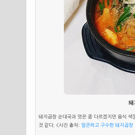
돼
돼지곱창 순대국과 맛은 좀 다르겠지만 음식 색
것 같다. <사진 출처:
얼큰하고 구수한 돼지곱창