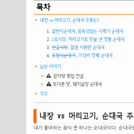
목차
내장 vs 머리고기, 순대국 주류는?
일번지순대국, 중독성있는 시래기 순대국
2호식당, 머리고기로 맛을 낸 정통 순대국
단골식당
, 깔끔 시원한 순대국
조점식순대가
, 가성비 깡패 순대국
남은 이야기
감자탕 횟집 전설
또다른 맛, 돼지곱창 순대국
각주
내장 vs 머리고기, 순대국 
내가 좋아하는 음식 중 하나는 순대국이다. 순대국