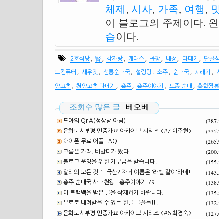
체제
,
시사
,
가족
,
여행
,
이 블로그의 주제이다. 
습
이다.
,
,
,
,
,
,
,
2호식당
腎
감자탕
게대스
곱창
내장
다데기
단골
,
,
,
,
,
,
,
트컴퓨터
새우젓
선릉순대국
설렁탕
소주
순대국
시래기
,
,
,
,
,
양고추
청양고추 다데기
충주
충주이야기
토종 순대
홍합짬봉
조회수 많은 글 |
베오베
(387
도아의 QnA(성상담 아님)
(335
문화도시부평 민중가요 아카이브 시리즈 <#7 이주헌>
(265
아이폰 무료 어플 FAQ
(200
크롬은 가라, 비발디가 왔다!
(155
블로그 운영을 위한 기부금을 받습니다!
(143
알리의 모든 것 1. 국산? 자네 이름은 '라벨 갈이'라네!
(138
충주 순대국 사대천왕 - 충주이야기 79
(135
이 트랙백을 받은 글을 삭제하기 바랍니다.
(132
무료로 내려받을 수 있는 한글 글꼴들!!!
(127
문화도시부평 민중가요 아카이브 시리즈 <#6 최경숙>