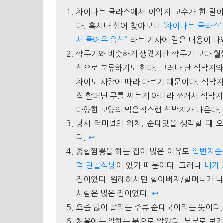
차이나는 클라스에서 이익지 교수가 한 말이
다. 혹시나 싶어 찾아보니
‘차이나는 클라스’
서 들어온 음식”
라는 기사에 같은 내용이 나
깍두기와 비슷하게 생겼지만 깍두기 보다 훨씬
식으로 분류하기도 한다. 그러나 난 석박지와
차이도 사람에 따라 다르기 때문이다. 석박지는
집 할머닌 무를 써는게 아니라 쪼개서 석박지
다양한 모양의 먹음직스런 석박지가 나온다. 
당시 터미널의 위치, 순대맛을 생각할 때 
다.
↩
홍합짬뽕을 하는 집이 많은 이유도
일번지순
덕 단골식당
이 있기 때문이다. 그러나
내가
집이었다. 원래하시던 할아버지/할머니가 나
사람은 많은 집이었다.
↩
요즘 많이 팔리는 주류 순대국이라는 뜻이다
처음에는 일하는 분으로 알았다. 부부로 보기