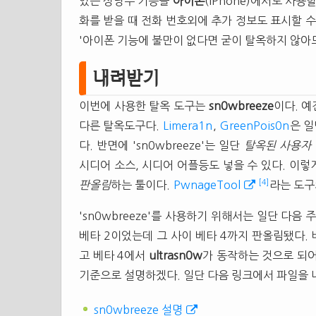
있는 상당수 기능을
아이폰
(iPhone)에서도 사
화를 받을 때 전화 번호외에 추가 정보도 표시할 수 
'아이폰 기능에 불만이 없다면 굳이 탈옥하지 않아도
내려받기
이번에 사용한 탈옥 도구는
sn0wbreeze
이다. 
다른 탈옥도구다.
Limera1n
,
GreenPois0n
은 일
다. 반면에 'sn0wbreeze'는 일단
탈옥된 사용자 펌
시디어 소스, 시디어 어플등도 넣을 수 있다. 이렇
[4]
판올림
하는 툴이다.
PwnageTool
라는 도구
'sn0wbreeze'를 사용하기 위해서는 일단 다음
베타 2이었는데 그 사이 베타 4까지 판올림됐다.
고 베타 4에서
ultrasn0w
가 동작하는 것으로 되어
기준으로 설명하겠다. 일단 다음 링크에서 파일을 내
sn0wbreeze 설명