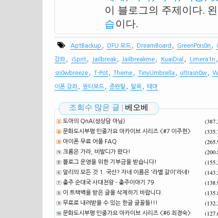
이 블로그의 주제이다. 
습
이다.
,
,
,
,
AptBackup
DFU 모드
DreamBoard
GreenPois0n
,
,
,
,
,
강좌
iSprit
Jailbreak
Jailbreakme
KuaiDial
Limera1n
,
,
,
,
,
sn0wbreeze
T-Pot
Theme
TinyUmbrella
ultrasn0w
W
,
,
,
,
이폰 강좌
윈터보드
준완탈
탈옥
테마
조회수 많은 글 |
베오베
(387
도아의 QnA(성상담 아님)
(335
문화도시부평 민중가요 아카이브 시리즈 <#7 이주헌>
(265
아이폰 무료 어플 FAQ
(200
크롬은 가라, 비발디가 왔다!
(155
블로그 운영을 위한 기부금을 받습니다!
(143
알리의 모든 것 1. 국산? 자네 이름은 '라벨 갈이'라네!
(138
충주 순대국 사대천왕 - 충주이야기 79
(135
이 트랙백을 받은 글을 삭제하기 바랍니다.
(132
무료로 내려받을 수 있는 한글 글꼴들!!!
(127
문화도시부평 민중가요 아카이브 시리즈 <#6 최경숙>