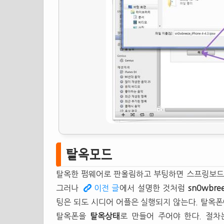
탈옥모드
탈옥한 펌웨어로 판올림하고 부팅하면 스프링보드(Spr
그러나
이전 글
에서 설명한 것처럼
sn0wbre
팅은 되도 시디어 어플은 실행되지 않는다. 탈옥
탈옥폰을
탈옥상태
로 만들어 주어야 한다. 절차