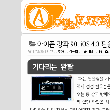
아이폰 강좌 90. iOS 4.
2011/03/20 16:07 ::
도아
::
컴퓨터
::
::
기다리는 완탈
iOS는 판올림을 
역시 점점 탈옥폰을 
오는 등 창과 방패
라 일단 반탈을 시도