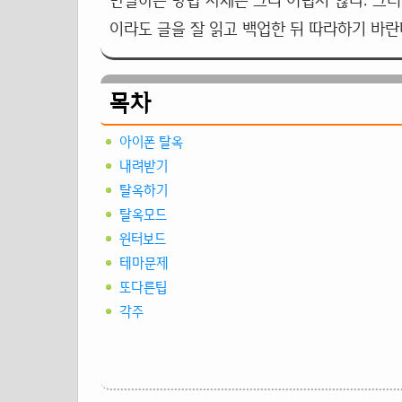
반탈하는 방법 자체는 그리 어렵지 않다. 그
이라도 글을 잘 읽고 백업한 뒤 따라하기 바란
목차
아이폰 탈옥
내려받기
탈옥하기
탈옥모드
윈터보드
테마문제
또다른팁
각주