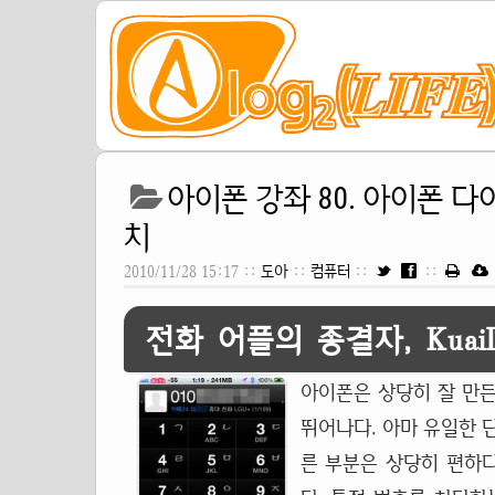
아이폰 강좌 80. 아이폰 다이얼러
치
2010/11/28 15:17 ::
도아
::
컴퓨터
::
::
전화 어플의 종결자, KuaiD
아이폰은 상당히 잘 만든
뛰어나다. 아마 유일한 단
른 부분은 상당히 편하