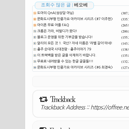
조회수 많은 글 |
베오베
(387
도아의 QnA(성상담 아님)
(335
문화도시부평 민중가요 아카이브 시리즈 <#7 이주헌>
(265
아이폰 무료 어플 FAQ
(200
크롬은 가라, 비발디가 왔다!
(155
블로그 운영을 위한 기부금을 받습니다!
(143
알리의 모든 것 1. 국산? 자네 이름은 '라벨 갈이'라네!
(138
충주 순대국 사대천왕 - 충주이야기 79
(135
이 트랙백을 받은 글을 삭제하기 바랍니다.
(132
무료로 내려받을 수 있는 한글 글꼴들!!!
(127
문화도시부평 민중가요 아카이브 시리즈 <#6 최경숙>
Trackback
Trackback Address ::
https://offree.