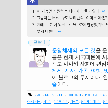
이 기능만 지원하는 시디어 어플도 있다.
↩
그림에는 Modify로 나타난다. 이미 설치했
원래는 '0'에 있던 'ㅎ'을 '8'에 할당했지만
렇게 바꿨다.
↩
글쓴이
운영체제의 모든 것
을 
름은 현재 시국때문에
시
직도
시사와 사회에 관심이
체제
,
시사
,
가족
,
여행
,
이 블로그의 주제이다. 
습
이다.
,
,
,
,
,
Cydia
Dial Pad
iFile
iPod Touch
iPod Touch 강좌
,
,
,
,
,
다이얼패드
시디어
아이팟 터치
아이폰
원터치 다이얼러
윈