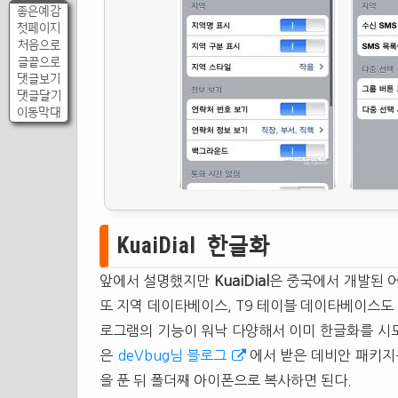
좋은예감
첫페이지
처음으로
글끝으로
댓글보기
댓글달기
이동막대
KuaiDial 한글화
앞에서 설명했지만
KuaiDial
은 중국에서 개발된 
또 지역 데이타베이스, T9 테이블 데이타베이스도 
로그램의 기능이 워낙 다양해서 이미 한글화를 시
은
deVbug님 블로그
에서 받은 데비안 패키지
을 푼 뒤 폴더째 아이폰으로 복사하면 된다.