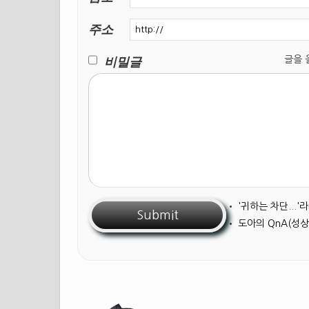
주소
비밀글
글을 올릴
•
'귀하는 차단...
•
도아의 QnA(성상