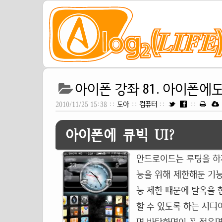
아이폰 강좌 81. 아이폰에도 큐
2010/11/25 15:38 ::
도아
::
컴퓨터
::
::
아이폰에 큐빅 UI?
안드로이드는 루팅을 하지
능을 위해 제한해둔 기능
능 제한 때문에 탈옥을 한
할 수 있도록 하는 시디