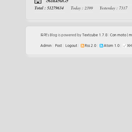
Total : 51279634
Today : 2399
Yesterday : 7317
도아
’s Blog is powered by
Textcube 1.7.8 : Con moto
|
m
Admin
|
Post
|
Logout
|
Rss 2.0
|
Atom 1.0
|
XH