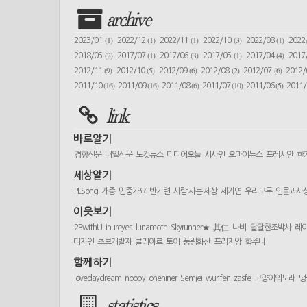
archive
(1)
(1)
(1)
(3)
(1)
2023/01
2022/12
2022/11
2022/10
2022/08
2022
(2)
(1)
(3)
(1)
(4)
2018/05
2017/07
2017/06
2017/05
2017/04
2017
(9)
(5)
(6)
(2)
(6)
2012/11
2012/10
2012/09
2012/08
2012/07
2012
(16)
(16)
(6)
(10)
(5)
2011/10
2011/09
2011/08
2011/07
2011/06
2011
link
바로알기
경향신문
내일신문
노컷뉴스
미디어오늘
시사인
오마이뉴스
프레시안
한
세상알기
PLSong
개종
민중가요
반기련
사람 사는 세상
세기연
우리모두
인물과사
이웃보기
2BwithU
inureyes
lunamoth
Skyrunner★
其仁
나비
달달한조박사
레
디자인
초보개발자
클리아르
토이
풍림화산
프리지앙
학주니
함께하기
lovedaydream
noopy
oneniner
Semjei
wurifen
zasfe
고양이의노래
댕
statistics