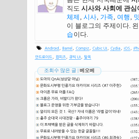
직도
시사와 사회에 관심이
체제
,
시사
,
가족
,
여행
,
이 블로그의 주제이다. 
습
이다.
,
,
,
,
,
,
Android
Barrel
Compiz
Cubic UI
Cydia
iOS
iP
,
,
,
안드로이드
컴피즈
큐빅 UI
탈옥
조회수 많은 글 |
베오베
(387
도아의 QnA(성상담 아님)
(335
문화도시부평 민중가요 아카이브 시리즈 <#7 이주헌>
(265
아이폰 무료 어플 FAQ
(200
크롬은 가라, 비발디가 왔다!
(155
블로그 운영을 위한 기부금을 받습니다!
(143
알리의 모든 것 1. 국산? 자네 이름은 '라벨 갈이'라네!
(138
충주 순대국 사대천왕 - 충주이야기 79
(135
이 트랙백을 받은 글을 삭제하기 바랍니다.
(132
무료로 내려받을 수 있는 한글 글꼴들!!!
(127
문화도시부평 민중가요 아카이브 시리즈 <#6 최경숙>