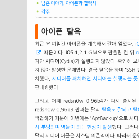
남은 이야기, 아이폰과 갤럭시
각주
아이폰 탈옥
최근 요 며칠간 아이폰을 계속해서 갈아 엎었다.
i
때문이다.
iOS
4.2.1 GM으로 판올림 한 뒤
지만
시디어
(Cydia)가 실행되지 않았다. 확인해 보니
지 않아 발생한 문제였다. 결국 탈옥을 하며 'SSH
치했다.
시디어를 패치하면 시디어는 실행되는 듯 
판내림했다.
그리고 어제 redsn0w 0.96b4가 다시 출
redsn0w 0.96b3 판과는 달리
탈옥도 잘되고 탈
백업하기 때문에 이번에는 'AptBackup'으로 시
시 부팅되며 벽돌이 되는 현상이 발생
했다. 그러나
달리 시디어 어플은 시스템 의존적이다. 따라서 