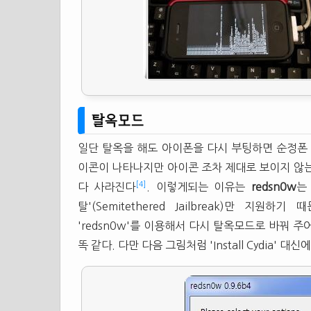
탈옥모드
일단 탈옥을 해도 아이폰을 다시 부팅하면 순정폰 상태
이콘이 나타나지만 아이콘 조차 제대로 보이지 않는
[4]
다 사라진다
. 이렇게되는 이유는
redsn0w
는 
탈'(Semitethered Jailbreak)만 
'redsn0w'를 이용해서 다시 탈옥모드로 바꿔 
똑 같다. 다만 다음 그림처럼 'Install Cydia' 대신에 