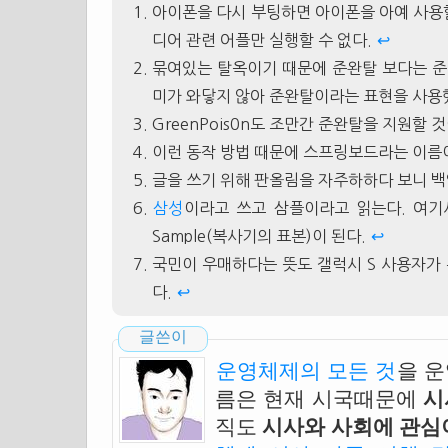
아이폰을 다시 부팅하면 아이폰을 아예 사용할 
디어 관련 어플만 실행할 수 없다.
↩
묶여있는 탈옥이기 때문에 준완탈 보다는 준
미가 와닿지 않아 준완탈이라는 표현을 사용
GreenPois0n도 조만간 준완탈을 지원할 
이런 동작 방법 때문에 스프링보드라는 이름이
글을 쓰기 위해 판올림을 자주하하다 보니 백
삼성
이라고 쓰고 삼플이라고 읽는다. 여기서
Sample(복사기의 표본)이 된다.
↩
국민이 우매하다는 뜻도 갤럭시 S 사용자가
다.
↩
글쓴이
운영체제의 모든 것
을 
름은 현재 시국때문에
시
직도
시사와 사회에 관심이