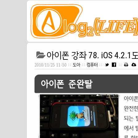
아이폰 강좌 78. iOS 4.2.
2010/11/25 11:50 ::
도아
::
컴퓨터
::
::
아이폰 준완탈
아이폰
완전한
되는 
에서 