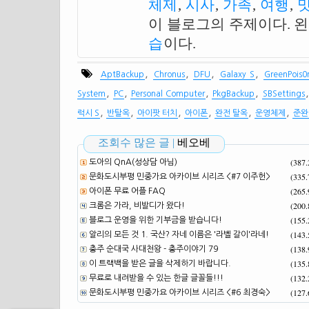
체제
,
시사
,
가족
,
여행
,
이 블로그의 주제이다. 
습
이다.
,
,
,
,
AptBackup
Chronus
DFU
Galaxy S
GreenPois0
,
,
,
,
System
PC
Personal Computer
PkgBackup
SBSettings
,
,
,
,
,
,
럭시 S
반탈옥
아이팟 터치
아이폰
완전 탈옥
운영체제
준완
조회수 많은 글 |
베오베
(387
도아의 QnA(성상담 아님)
(335
문화도시부평 민중가요 아카이브 시리즈 <#7 이주헌>
(265
아이폰 무료 어플 FAQ
(200
크롬은 가라, 비발디가 왔다!
(155
블로그 운영을 위한 기부금을 받습니다!
(143
알리의 모든 것 1. 국산? 자네 이름은 '라벨 갈이'라네!
(138
충주 순대국 사대천왕 - 충주이야기 79
(135
이 트랙백을 받은 글을 삭제하기 바랍니다.
(132
무료로 내려받을 수 있는 한글 글꼴들!!!
(127
문화도시부평 민중가요 아카이브 시리즈 <#6 최경숙>