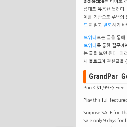
BioRecipe
는 바이로 
름대로 유용한 듯하다.
치를 기반으로 주변의 
드
를 읽고
팔로
하기 바
트위터
로는 글을 통해
트위터
를 통한 질문에
는 글을 보면 된다. 
시 블로그에 관련글을
GrandPar G
Price: $1.99 -> Free,
Play this full featu
Surprise SALE for Th
Sale only 9 days for