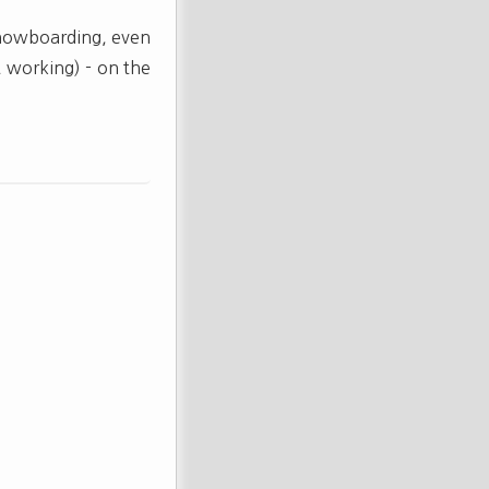
/snowboarding, even
t working) - on the