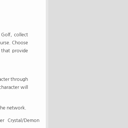
Golf, collect
ourse. Choose
 that provide
acter through
haracter will
the network.
er Crystal/Demon