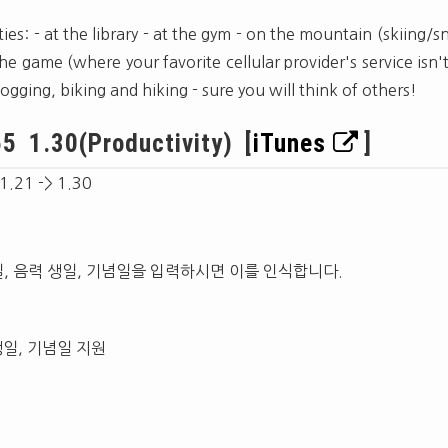
es: - at the library - at the gym - on the mountain (skiing
he game (where your favorite cellular provider's service isn'
 jogging, biking and hiking - sure you will think of others!
5 1.30(Productivity) [
iTunes
]
 1.21 -> 1.30
, 음력 생일, 기념일을 입력하시면 이를 인식합니다.
생일, 기념일 지원