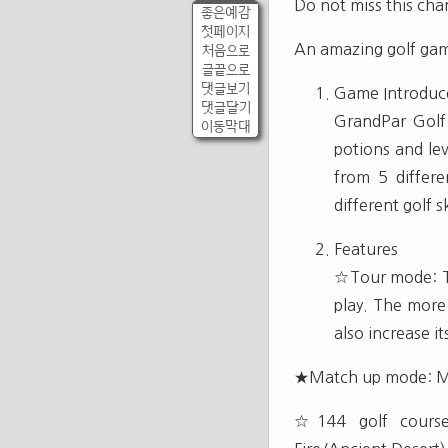
Do not miss this ch
좋은예감
첫페이지
An amazing golf gam
처음으로
글끝으로
댓글보기
Game Introduc
댓글달기
GrandPar Golf 
이동막대
potions and le
from 5 differe
different golf 
Features
☆Tour mode: To
play. The more
also increase its
★Match up mode: Mat
☆144 golf courses