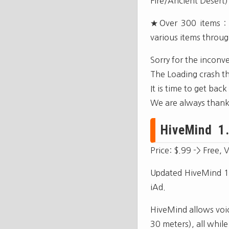
Fire/Ancient Desert)
★Over 300 items : 
various items throu
Sorry for the incon
The Loading crash th
It is time to get bac
We are always thank 
HiveMind 1.1
Price: $.99 -> Free, 
Updated HiveMind 1.
iAd.
HiveMind allows voi
30 meters), all while