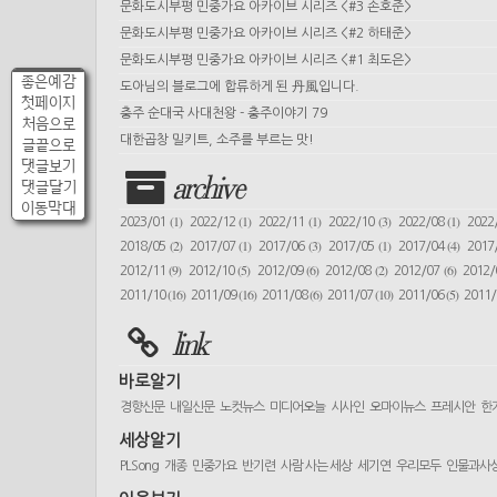
문화도시부평 민중가요 아카이브 시리즈 <#3 손호준>
문화도시부평 민중가요 아카이브 시리즈 <#2 하태준>
문화도시부평 민중가요 아카이브 시리즈 <#1 최도은>
좋은예감
도아님의 블로그에 합류하게 된 丹風입니다.
첫페이지
충주 순대국 사대천왕 - 충주이야기 79
처음으로
대한곱창 밀키트, 소주를 부르는 맛!
글끝으로
댓글보기
archive
댓글달기
이동막대
(1)
(1)
(1)
(3)
(1)
2023/01
2022/12
2022/11
2022/10
2022/08
2022
(2)
(1)
(3)
(1)
(4)
2018/05
2017/07
2017/06
2017/05
2017/04
2017
(9)
(5)
(6)
(2)
(6)
2012/11
2012/10
2012/09
2012/08
2012/07
2012
(16)
(16)
(6)
(10)
(5)
2011/10
2011/09
2011/08
2011/07
2011/06
2011
link
바로알기
경향신문
내일신문
노컷뉴스
미디어오늘
시사인
오마이뉴스
프레시안
한
세상알기
PLSong
개종
민중가요
반기련
사람 사는 세상
세기연
우리모두
인물과사