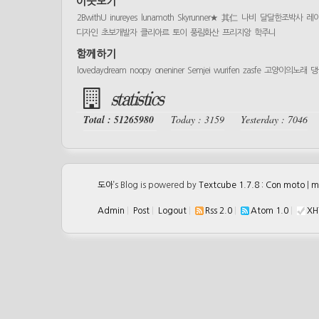
이웃보기
2BwithU
inureyes
lunamoth
Skyrunner★
其仁
나비
달달한조박사
레
디자인
초보개발자
클리아르
토이
풍림화산
프리지앙
학주니
함께하기
lovedaydream
noopy
oneniner
Semjei
wurifen
zasfe
고양이의노래
댕
statistics
Total : 51265980
Today : 3159
Yesterday : 7046
도아
’s Blog is powered by
Textcube 1.7.8 : Con moto
|
m
Admin
|
Post
|
Logout
|
Rss 2.0
|
Atom 1.0
|
XH