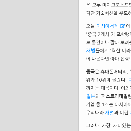
은 모두 마이크로소프트
지만 기술혁신을 주도하
오늘
아시아경제
'중국 2개사'가 포함됐
로 물건이나 팔아 보려
재벌
들에게 '혁신'이
이 나온다면 아마 선정
중국
은 휴대폰배터리,
위와 10위에 올랐다.
껴지는 대목이다. 이
일본
의
패스트리테일
기업 중 4개는 아시아
우리나라
재벌
과 이런
그러나 가장 재미있는 