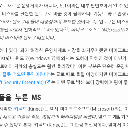
7
도 새로운 운영체제가 아니다. 6.1이라는 내부 판번호에서 알 수 있
찐 비스타를 날씬한 윈도 7로 바꾼 것에 불과하다. 기능도 좋고 안
비스타가
윈도 7에 들어 대중성까지 확보한 것
이다. 즉, 윈도 7은 비
[2]
 훨씬 사용자 친화적으로 바뀌었다
.
마이크로소프트(Microsoft
이 비스타와 윈도 7 때문이다
.
하나 있다. 과거 허접한 운영체제로 시장을 좌지우지했던 마이크로
Vista)나 윈도 7(Windows 7)에 와서는 오히려 약해진 것이 아닌
프트웨어 자체의 충실도는 훨씬 올라갔다'. 이런 부분은 단순히 운영
, 잘못 먹으면 독약이된다"
는 글로 따로 올릴 예정이지만 마이크로
t Security Essentials)
는 어떤 무료 백신 보다 강력하며 평이 좋
플을 누른 MS
 시작한
키넥트
(Kinect)는 역시 마이크로소프트(Microsoft)라는
 새로운 기술을 적용, 게임기의 패러다임을 바꿨다
. 앞으로
게임기
눌 수 있다
고 본다. 키넥트(Kinect)는 그 만큼 혁신적이다. 앞에서