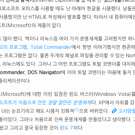
들이
인터넷 탐색기
(Internet Explorer)를 쓸 때도 난
넷스케잎
(Net
로소프트 오피스를 사용할 때도 난 아래아 한글을 사용했다. 남들
)를 사용했지만 난 HTML로 작성해서 발표를 했다. 따라서 내 컴퓨터
Microsoft)의 제품이 없다.
 많이 했다. 맥이나 리눅스등 여러 가지 운영체제를 고려했지만 하
고의 프로그램, Total Commander
에서 한번 이야기했지만 현존하
 프로그램은 없다. 물론 두개의 패널로 파일을 관리할 수 있는 Norto
, 리눅스에도 있다. 그러나 그 어떤 프로그램도 토탈 코맨더를 대치하
Commander
,
DOS Navigator
에 이어 토털 코맨더는 마음에 들지
어플리케이션이다.
icrosoft)에 대한 이런 입장은 윈도 비스타(Windows Vista
소프트가 처음으로 만든
정말 잘만든 운영체제
다. XP에서 자취를 
[1]
 UI는 눈요기라고 해도 사용자 친화적
으로 바뀌었다.
고사양을
돌이었다. 그러나 처음으로 진짜 운영체제를 만들었다고 생각했다.
 됐고 그리고 결국 등장한 것이
윈도 7
이다.