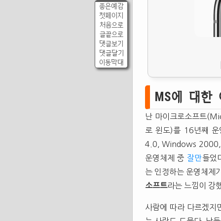
좋은예감
첫페이지
처음으로
글끝으로
댓글보기
댓글달기
이동막대
MS에 대한
난 마이크로소프트(Mic
로 윈도)를 16년째 운영
4.0, Windows 
운영체제 중
잘만
들었다
는 인정하는 운영체제가
소프트
라는 느낌이 강했
사람에 따라 다르겠지