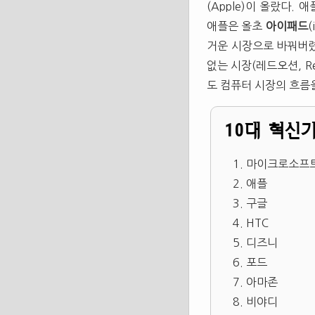
(Apple)이 올랐다.
애플은 올초
아이패드
(
거운 시장으로 바꿔버렸
없는 시장(레드오션, R
도 컴퓨터 시장의 흐름
10대 혁신
마이크로소프
애플
구글
HTC
디즈니
포드
아마존
비야디