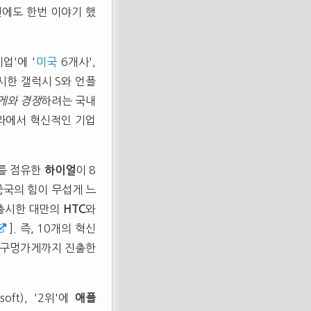
전에도 한번 이야기 했
업'에 '
미국
6개사',
출시한 갤럭시 S와 언플
게와 경쟁
하려는 국내
라에서 혁신적인 기업
%를 점유한
하이얼
이 8
중국의 힘이 무섭게 느
출시한 대만의
HTC
와
]. 즉, 10개의 혁신
며 구멍가게까지 진출한
osoft), '2위'에
애플