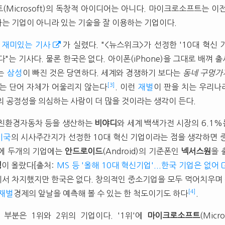
(Microsoft)의 독창적 아이디어는 아니다. 마이크로소프트는 이
는 기업이 아니라 있는 기술을 잘 이용하는 기업이다.
에
재미있는 기사
가 실렸다. "<뉴스위크>가 선정한 '10대 혁신 기
다"는 기사다. 물론 한국은 없다. 아이폰(iPhone)을 그대로 배껴 
는
삼성
이 빠진 것은 당연하다. 세계와 경쟁하기 보다는
동네 구멍가
[3]
라는 단어 자체가 어울리지 않는다
. 이런
재벌
이 판을 치는 우리나
의 공정성을 의심하는 사람이 더 많을 것이라는 생각이 든다.
 친환경자동차 등을 생산하는
비야디
와 세계 백색가전 시장의 6.1
미국
의 시사주간지가 선정한 10대 혁신 기업이라는 점을 생각하면 
외에 두개의 기업에는
안드로이드
(Android)의 기준폰인
넥서스원
을 
링
이 올랐다[출처:
MS 등 '올해 10대 혁신기업'...한국 기업은 없어
에서 차지했지만 한국은 없다. 창의적인 중소기업을 모두 먹어치우
[4]
재벌
경제의 앞날을 예측해 볼 수 있는 한 척도이기도 하다
.
부분은 1위와 2위의 기업이다. '1위'에
마이크로소프트
(Micr