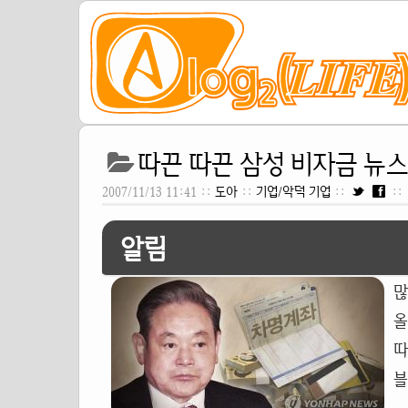
따끈 따끈 삼성 비자금 뉴스[20
2007/11/13 11:41 ::
도아
::
기업/악덕 기업
::
::
알림
많
따
블