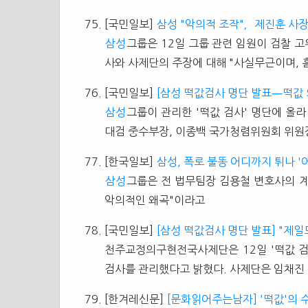
[국민일보]
삼성 "악의적 조작"，제진훈 사장
삼성
그룹은 12일 그룹 관련 임원이 검찰 
사와 사제단의 주장에 대해 "사실무근이며, 
[국민일보]
[삼성 떡값검사 명단 발표―떡값 
삼성
그룹이 관리한 '떡값 검사' 명단에 올
대검 중수부장, 이종백 국가청렴위원회 위원
[한국일보]
삼성, 폭로 불똥 어디까지 튀나 '
삼성
그룹은 전 법무팀장 김용철 변호사의 
악의적인 왜곡"이라고
[국민일보]
[삼성 떡값검사 명단 발표] "제일
천주교정의구현전국사제단은 12일 '떡값 
검사를 관리했다고 밝혔다. 사제단은 임채진
[한겨레신문]
[문화읽어주는남자] '떡값'의 