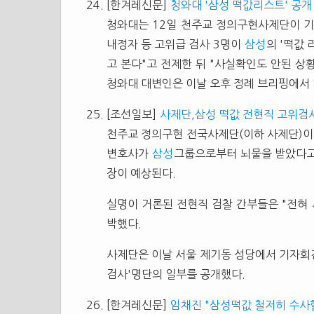
[한겨레신문]
청와대 '삼성 떡값리스트' 공개
청와대는 12일 천주교 정의구현사제단이 
내정자 등 고위급 검사 3명이
삼성
의 '떡값
고 본다"고 전제한 뒤 "사실확인도 안된 상
청와대 대변인은 이날 오후 정례 브리핑에서 
[조선일보]
사제단,삼성 떡값 전현직 고위검
천주교 정의구현 전국사제단(이하 사제단)이
변호사가
삼성
그룹으로부터 뇌물을 받았다고
장이 예상된다.
실명이 거론된 전현직 검찰 간부들은 "전혀
박했다.
사제단은 이날 서울 제기동 성당에서 기자회견
검사'명단의 일부를 공개했다.
[한겨레신문]
임채진 "삼성떡값 철저히 수사할