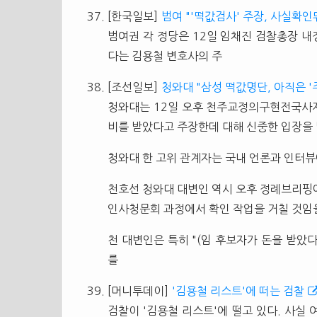
[한국일보]
범여 "'떡값검사' 주장, 사실확인
범여권 각 정당은 12일 임채진 검찰총장 내
다는 김용철 변호사의 주
[조선일보]
청와대 "삼성 떡값명단, 아직은 '
청와대는 12일 오후 천주교정의구현전국사
비를 받았다고 주장한데 대해 신중한 입장을 
청와대 한 고위 관계자는 국내 언론과 인터뷰
천호선 청와대 대변인 역시 오후 정례브리핑
인사청문회 과정에서 확인 작업을 거칠 것임
천 대변인은 특히 "(임 후보자가 돈을 받았
를
[머니투데이]
'김용철 리스트'에 떠는 검찰
검찰이 '김용철 리스트'에 떨고 있다. 사실 