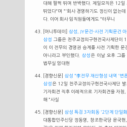
대해 펄쩍 뛰며 반박했다. 제일모직은 12일 
뛰었다"며 "'회사 경영하기도 정신이 없는데 
다. 이어 회사 임직원들에게도 "터무니
[머니투데이]
삼성, JY문건-사전 기획문건 
삼성
그룹은 천주교정의구현전국사제단이 12일
이 이 전무의 경영권 승계를 사전 기획한 문
아니라고 부인했다.
삼성
은 이날 오후 그룹
법무실 엄대현
[경향신문]
삼성 "李전무 재산형성 내역 '변론
삼성
은 12일 천주교정의구현전국사제단 발
기자회견 직후 이례적으로 기자회견을 자청, 
해 "사실
[경향신문]
삼성 특검 3자회동 '2단계 단일화
대통합민주신당 정동영, 창조한국당 문국현,