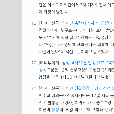
단은 이날 기자회견에서 2차 기자회견서 예
계 과정이 담긴 내
[한겨레신문]
임채진 총장 내정자 "'떡값검사
검찰 "언제, 누구로부터, 어떠한 로비 받았
듯…"수사에 영향 없다" 임채진 검찰총장 
바 '떡값 검사' 명단에 포함됐다는 의혹에 대
사실이 없다"며 사실무근이라고 강조했다.
[머니투데이]
삼성, 4시30분 입장 발표..'떡
삼성
그룹은 12일 천주교정의구현전국사제단이
입장을 오후 4시 30분에 발표한다고 밝혔다
[한겨레신문]
임채진 검찰총장 내정자 삼성 
천주교 정의구현전국사제단은 12일 서울 
진 검찰총장 내정자, 이귀남 대검 중수부장,
이른바
삼성
의 '떡값 리스트'에 포함돼 있다