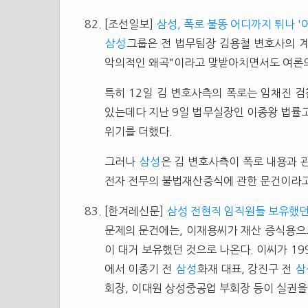
[조선일보]
삼성, 폭로 불똥 어디까지 튀나 '
삼성
그룹은 전 법무팀장 김용철 변호사의 
악의적인 왜곡"이라고 맞받아치면서도 여론의
특히 12일 김 변호사측의 폭로는 임채진 
있는데다 지난 9일 법무실장인 이종왕 법률
위기를 더했다.
그러나
삼성
은 김 변호사측이 폭로 내용과
전자 전무의 불법재산증식에 관한 문건이라
[한겨레신문]
삼성 전현직 임직원들 보유했던
문제의 문건에는, 이재용씨가 재산 증식용으
이 대거 보유했던 것으로 나온다. 이씨가 19
에서 이종기 전
삼성
화재 대표, 강진구 전
삼
회장, 이대원 상성중공업 부회장 등이 실권을