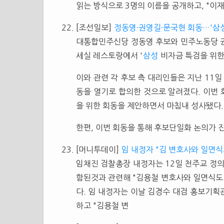
읽는 방식으로 3명의 이름을 공개하고, "이
[조선일보]
정동영·권영길·문국현 회동…'삼성
대통합민주신당 정동영 후보와 민주노동당 권
세실 레스토랑에서 '
삼성
비자금 특검을 위한
이와 관련 각 후보 측 대리인들은 지난 11
동을 열기로 합의한 것으로 알려졌다. 이번
을 위한 회동을 제안하면서 마침내 성사됐다.
한편, 이번 회동을 통해 후보단일화 논의가 
[머니투데이]
임 내정자 "김 변호사와 일면식도
임채진 검찰총장 내정자는 12일 천주교 정
함된것과 관련해 "김용철 변호사와 일면식도
다. 임 내정자는 이날 김경수 대검 홍보기획
하고 "김용철 변