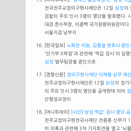
전국천주교정의구현사제단은 12일
삼성
이
검찰의 주요 인사 3명의 명단을 발표했다. 
대검 중수부장, 이종백 국가청렴위원장이다.
서울지검 남부지
[한국일보]
노회찬 의원, 김용철 변호사 증
'안기부 X파일'과 관련해 '떡값 검사'의 실
삼성
법무팀장을 증인으로
[경향신문]
정의구현사제단 이재용 상무 재산
천주교정의구현사제단은 12일
삼성
이 정기
의 주요 인사 3명의 명단을 공개한데 이어
산형성과정이
[머니투데이]
[사진]'삼성 떡값' 검사 명단 
천주교정의구현전국사제단 전종훈 신부가 12
비 의혹과 관련해 3차 기자회견을 열고 '뇌