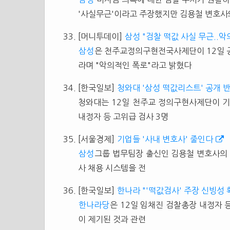
'사실무근'이라고 주장했지만 김용철 변호사
[머니투데이]
삼성 "검찰 떡값 사실 무근..악
삼성
은 천주교정의구현전국사제단이 12일 공개
라며 "악의적인 폭로"라고 밝혔다
[한국일보]
청와대 '삼성 떡값리스트' 공개 
청와대는 12일 천주교 정의구현사제단이 
내정자 등 고위급 검사 3명
[서울경제]
기업들 '사내 변호사' 줄인다
삼성
그룹 법무팀장 출신인 김용철 변호사의 
사 채용 시스템을 전
[한국일보]
한나라 "'떡값검사' 주장 신빙성
한나라당
은 12일 임채진 검찰총장 내정자 
이 제기된 것과 관련