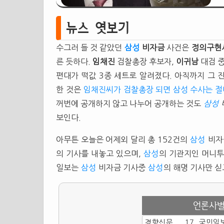
뉴스 엿보기
수그러 들 것 같았던
삼성
비자금
사건은
정의구현
른 듯하다.
임채진
검찰총장 후보자,
이귀남
대검 
편대가 떡값 3종 세트로 알려졌다. 아직까지 그
한 것은
임채진씨가 검찰총장 되면 삼성 수사는 
꺼번에 공개하지 않고 나누어 공개하는 것도
삼성
보인다.
아무튼 오늘은 어제외 달리 총 152건의
삼성
비자금
의 기사를 내놓고 있으며,
삼성
의 기관지인 머니투
일보는
삼성
비자금 기사중
삼성
의 해명 기사만 싣
언론사
경향신문
17
국민일