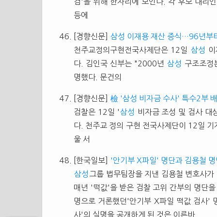
검'을 위해 한자리에 모인다. 각 후보 대리
등에
[경향신문]
삼성 이재용 재산 증식…96년부터
천주교정의구현전국사제단은 12일
삼성
이
다. 김인국 신부는 "2000년
삼성
구조조정본
명했다. 문건의
[경향신문]
檢 '삼성 비자금 수사' 특수2부 
검찰은 12일 '
삼성
비자금 조성 및 검사 대
다. 천주교 정의 구현 전국사제단이 12일 기
울 서
[한국일보]
'안기부 X파일' 명단과 김용철 
삼성
그룹 법무팀장을 지낸 김용철 변호사가
매년 '떡값'을 받은 검찰 고위 간부의 명단을
명으로 거론했던'안기부 X파일 떡값 검사' 명
사'의 실명을 공개하게 된 것은 이른바