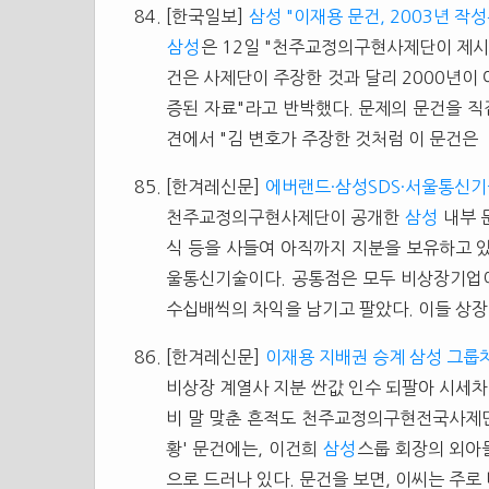
[한국일보]
삼성 "이재용 문건, 2003년 작
삼성
은 12일 "천주교정의구현사제단이 제
건은 사제단이 주장한 것과 달리 2000년이 
증된 자료"라고 반박했다. 문제의 문건을 직
견에서 "김 변호가 주장한 것처럼 이 문건은
[한겨레신문]
에버랜드·삼성SDS·서울통신기
천주교정의구현사제단이 공개한
삼성
내부 
식 등을 사들여 아직까지 지분을 보유하고 
울통신기술이다. 공통점은 모두 비상장기업이
수십배씩의 차익을 남기고 팔았다. 이들 상장
[한겨레신문]
이재용 지배권 승계 삼성 그룹
비상장 계열사 지분 싼값 인수 되팔아 시세
비 말 맞춘 흔적도 천주교정의구현전국사제단이
황' 문건에는, 이건희
삼성
스룹 회장의 외아
으로 드러나 있다. 문건을 보면, 이씨는 주로