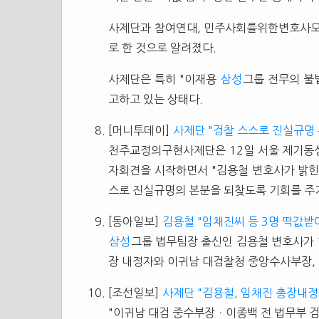
사제단과 참여연대, 민주사회를위한변호사모임
로 한 것으로 알려졌다.
사제단은 특히 "이재용
삼성
그룹 전무의 불
고하고 있는 상태다.
[머니투데이]
사제단 "검찰 스스로 진실규명 
천주교정의구현사제단은 12일 서울 제기
자회견을 시작하면서 "김용철 변호사가 밝힌,
스로 진실규명의 본분을 되찾도록 기회를 주기
[동아일보]
김용철 "임채진씨 등 3명 떡값받
삼성
그룹 법무팀장 출신인 김용철 변호사가
장 내정자와 이귀남 대검찰청 중앙수사부장,
[조선일보]
사제단 "김용철, 임채진 총장내정
"이귀남 대검 중수부장ㆍ이종백 전 법무부 검