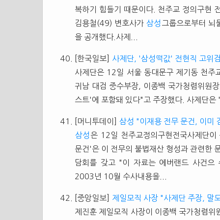
복하기 힘들기 때문이다. 천주교 정의구현 
김용철(49) 변호사가
삼성
그룹으로부터 뇌물
을 공개했다.사제...
[한국일보]
사제단, '삼성떡값' 전현직 고위
사제단은 12일 서울 동대문구 제기동 천주
귀남 대검 중수부장, 이종백 국가청렴위원장
스트'에 포함돼 있다"고 주장했다. 사제단은
[머니투데이]
삼성 "이재용 전무 문건, 이미 
삼성
은 12일 천주교정의구현전국사제단이 
문건'은 이 전무의 불법재산 형성과 관련한 
담회를 갖고 "이 자료는 에버랜드 사건으
2003년 10월 수사내용을...
[중앙일보]
제일모직 사장 "사제단 주장, 말도
제진훈 제일모직 사장이 이종백 국가청렴