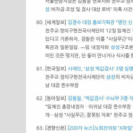
서울중앙지검은 김용철 변호사와 천주교 정
성
비자금 조성 및 검사 대상 로비' 의혹 사
[세계일보]
김경수 대검 홍보기획관 "명단 신
천주교 정의구현전국사제단이 12일 임채진 
있다고 거론하자, 검찰은 이를 "사실무근'
획관과 일문일답. ―임 내정자와
삼성
구조본
이인 것은 맞지만, 단 둘이 만나거나 식사를 
[한국일보]
사제단, '삼성 떡값검사' 3명 실
천주교 정의구현전국사제단이
삼성
의 비자
남 대검 중수부장
[동아일보]
김용철, '떡값검사' 수뇌부 3명 
"임채진 총장내정자ㆍ이귀남 대검 중수부장ㆍ
개…삼성 "사실무근, 잘못된 자료" 천주교 
[경향신문]
[200자 뉴스]노회찬의원 'X파일