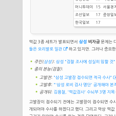
머니투데이
15
서울경
조선일보
17
중앙일
한국일보
17
떡값 3종 세트가 발표되면서
삼성
비자금
문제는 다
들은 오리발로 일관
하고 있지만. 그러나 중요
주인(
삼성
)
:
삼성 "검찰 조사에 성실히 임할 것"
종의 본능(검찰)
:
고발전
:
"삼성 고발장 접수되면 적극 수사"
고발후
:
"'삼성 로비 검사 명단' 공개해야 본
공개뒤
:
김용철, '떡값검사' 수뇌부 3명 지목
고발장이 접수되기 전에는 고발장이 접수되면 수사
개되어야 수사를 하겠다고 했다. 그리고 막상 떡값