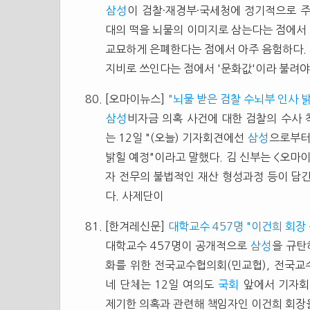
삼성
이 검찰·재경부·국세청에 정기적으로 주
대의 떡을 뇌물의 이미지로 삼는다는 점에서 
교묘하게 은폐한다는 점에서 아주 음험하다. 
지비로 쓰인다는 점에서 '문화값'이라 불려야
[오마이뉴스]
"뇌물 받은 검찰 수뇌부 인사 밝
삼성
비자금 의혹 사건에 대한 검찰의 수사
는 12일 "(오늘) 기자회견에선
삼성
으로부터
밝힐 예정"이라고 말했다. 김 신부는 <오마
자 전무의 불법적인 재산 형성과정 등이 담
다. 사제단이
[한겨레신문]
대학교수 457명 "이건희 회장
대학교수 457명이 공개적으로
삼성
을 규탄
화를 위한 전국교수협의회(민교협), 전국
네 단체는 12일 여의도
국회
앞에서 기자회
제기한 의혹과 관련해 책임자인 이건희 회장