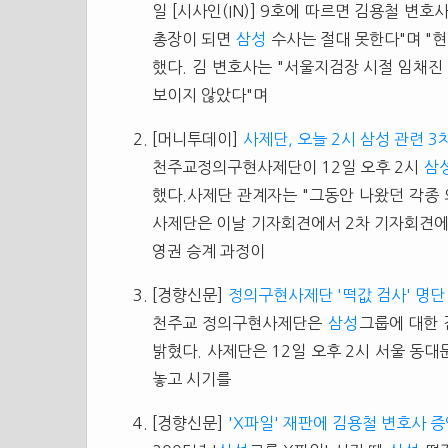
일 [시사인(IN)] 9호에 따르면 김용철 변호
총장이 되면
삼성
수사는 절대 못한다"며 "
했다. 김 변호사는 "서울지검장 시절 임채진
보이지 않았다"며
[머니투데이]
사제단, 오늘 2시 삼성 관련 
천주교정의구현사제단이 12일 오후 2시
삼
했다.사제단 관계자는 "그동안 나왔던 각종 
사제단은 이날 기자회견에서 2차 기자회견
영권 승계 과정이
[경향신문]
정의구현사제단 '떡값 검사' 명단
천주교 정의구현사제단은
삼성
그룹에 대한 
밝혔다. 사제단은 12일 오후 2시 서울 동
놓고 시기를
[경향신문]
'X파일' 재판에 김용철 변호사 증