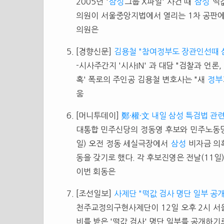
2005년 '
삼성
그룹 X파일' 사건 때
삼성
떡값
의원이 서울중앙지법에서 열리는 1차 공판에
의원은
[경향신문]
김용철 "참여정부도 장관인선때 
-시사주간지 '시사IN' 과 대담 "검찰과 언론,
혹' 폭로의 주인공 김용철 변호사는 "새
정부
움
[머니투데이]
鄭·權·文 내일 삼성 특검법 관
대통합 민주신당의 정동영 후보와 민주노동당
일) 오전 정동 세실극장에서
삼성
비자금 의혹
동을 갖기로 했다. 각 후보진영은 전날(11일
이번 회동은
[조선일보]
사제단 "떡값 검사 명단 일부 공개
천주교정의구현사제단이 12일 오후 2시 서
비를 받은 '떡값 검사' 명단 일부를 공개하기