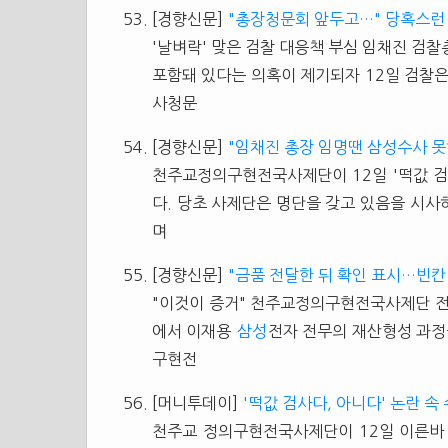
[경향신문]
"총장청문회 앞두고…" 당혹스런 
'날벼락' 맞은 검찰 대응책 부심 임채진 검
포함돼 있다는 의혹이 제기되자 12일 검찰은
사청문
[경향신문]
"임채진 총장 임명땐 삼성수사 못
천주교정의구현전국사제단이 12일 '떡값 검
다. 당초 사제단은 명단을 갖고 있음을 시
며
[경향신문]
"금품 전달한 뒤 확인 표시…빈칸
"이것이 증거" 천주교정의구현전국사제단 전
에서 이재용
삼성
전자 전무의 재산형성 과정
구현전
[머니투데이]
'떡값 검사다, 아니다' 논란 속
천주교 정의구현전국사제단이 12일 이른바 