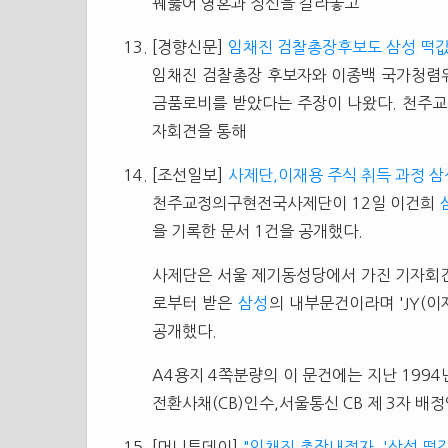
꿰뚫어 영혼과 정신을 갈라놓고
[경향신문]
임채진 검찰총장후보도 삼성 떡값
임채진 검찰총장 후보자와 이종백 국가청렴
금품로비를 받았다는 주장이 나왔다. 천주교
자회견을 통해
[조선일보]
사제단,이재용 주식 취득 과정 삼
천주교정의구현전국사제단이 12일 이건희
을 기록한 문서 1건을 공개했다.
사제단은 서울 제기동성당에서 가진 기자
로부터 받은
삼성
의 내부문건이라며 'JY(
공개했다.
A4용지 4쪽분량의 이 문건에는 지난 1994
전환사채(CB)인수,서울통신 CB 제 3자 배
[머니투데이]
"임채진 총장내정자, '삼성 떡값