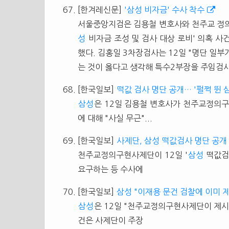
[한겨레신문]
'삼성 비자금' 수사 착수
서울중앙지검은 김용철 변호사와 천주교 정
성
비자금 조성 및 검사 대상 로비' 의혹 사
했다. 김홍일 3차장검사는 12일 "명단 일
는 것이 옳다고 생각해 특수2부장을 주임검
[한국일보]
떡값 검사 명단 공개… '펄쩍 뛴 
삼성
은 12일 김용철 변호사가 천주교정의
에 대해 "사실 무근"...
[한국일보]
사제단, 삼성 떡값검사 명단 공개
천주교정의구현사제단이 12일 '
삼성
떡값검
요구하는 등 수사에
[한국일보]
삼성 "이재용 문건 검찰에 이미 
삼성
은 12일 "천주교정의구현사제단이 제
건은 사제단이 주장