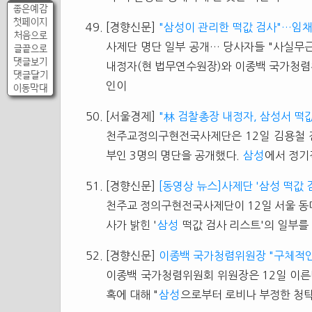
좋은예감
첫페이지
[경향신문]
"삼성이 관리한 떡값 검사"…임
처음으로
사제단 명단 일부 공개… 당사자들 "사실무
글끝으로
댓글보기
내정자(현 법무연수원장)와 이종백 국가청렴위
댓글달기
인이
이동막대
[서울경제]
"林 검찰총장 내정자, 삼성서 떡
천주교정의구현전국사제단은 12일 김용철
부인 3명의 명단을 공개했다.
삼성
에서 정기
[경향신문]
[동영상 뉴스]사제단 '삼성 떡값 
천주교 정의구현전국사제단이 12일 서울 동
사가 밝힌 '
삼성
떡값 검사 리스트'의 일부를 
[경향신문]
이종백 국가청렴위원장 "구체적인
이종백 국가청렴위원회 위원장은 12일 이른바
혹에 대해 "
삼성
으로부터 로비나 부정한 청탁