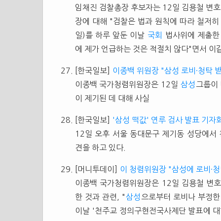
임채진 검찰총장 후보자는 12일 김용철 변호사
장에 대해 "검찰은 법과 원칙에 따라 철저히
일)를 하루 앞둔 이날
국회
법사위에 제출한 
에 제가 언급하는 것은 적절치 않다"면서 이
[한국일보]
이종백 위원장 "삼성 로비·청탁 
이종백 국가청렴위원장은 12일
삼성
그룹이 
이 제기된 데 대해 사실
[한국일보]
'삼성 떡값' 연루 검사 발표 기자
12일 오후 서울 동대문구 제기동 성당에
견을 하고 있다.
[머니투데이]
이 청렴위원장 "삼성에 로비·청
이종백 국가청렴위원장은 12일 김용철 변
한 것과 관련, "
삼성
으로부터 로비나 부정한 
이날 '천주교 정의구현전국사제단 발표에 대한