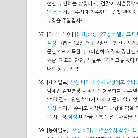
전면 부인하는 상황에서, 검찰이 서울중앙
'
삼성
비자금' 수사에 착수했다. 검찰 관계자
부장을 주임검사로
[머니투데이]
[문답]삼성 "27층 비밀금고 터
삼성
그룹은 12일 천주교정의구현전국사제단이
문건으로 지목한 'JY(이건희 회장의 장남인
현황' 자료와 관련, 사실무근이라고 밝혔다
대현 상무, 전략
[세계일보]
삼성 비자금 수사 난항예고 수뇌
임채진 검찰총장 내정자의 청문회를 하루 앞
'떡값 검사' 명단 발표가 나와 파문이 일고 
삼성
비자금 수사도 시작부터 난항을 겪을 
로 사실상
삼성
비자금 의혹 특별수사팀을 꾸
[동아일보]
'삼성 비자금' 검찰수사 착수…특