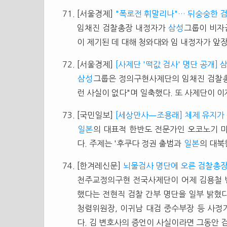
[서울경제]
"폭로전 휘말리나"… 뒤숭숭한 
임채진 검찰총장 내정자가
삼성
그룹이 비자
이 제기된 데 대해 청와대와 임 내정자가 앞
[서울경제]
[사제단 '떡값 검사' 명단 공개]
삼성
그룹은 정의구현사제단의 임채진 검찰총장
런 사실이 없다"며 일축했다. 또 사제단이 
[국민일보]
[세상만사―조용래] 체제 유지가
일본
의 대표적 한반도 전문가인 오코노기 마
다. 주제는 '후쿠다 정권 출범과
일본
의 대북
[한겨레신문]
뇌물검사 명단에 오른 검찰총장
천주교정의구현 전국사제단이 어제 김용철 
했다는 전현직 검찰 간부 명단을 일부 밝혔다
청렴위원장, 이귀남 대검 중수부장 등 사정
다. 김 변호사의 증언이 사실이라면 그동안 