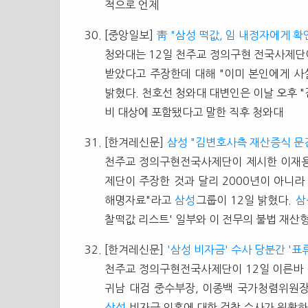
적으로 언제
[중앙일보]
靑 "삼성 떡값, 임 내정자에게 
청와대는 12일 천주교 정의구현 전국사제단
받았다고 주장한데 대해 "이미 본인에게 사
밝혔다. 천호선 청와대 대변인은 이날 오후 
비 대상에 포함됐다고 말한 직후 청와대
[한겨레신문]
삼성 "김변호사측 재산증식 문
천주교 정의구현전국사제단이 제시한 이재
제단이 주장한 것과 달리 2000년이 아니라
해명자료"라고
삼성
그룹이 12일 밝혔다.
삼
찰떡값 리스트' 일부와 이 전무의 불법 재
[한겨레신문]
'삼성 비자금' 수사 당분간 '표
천주교 정의구현전국사제단이 12일 이른바
귀남 대검 중수부장, 이종백 국가청렴위원장
삼성
비자금 의혹에 대한 검찰 수사가 원활하