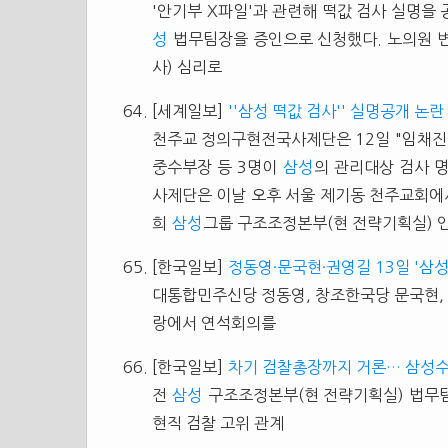
'안기부 X파일'과 관련해 떡값 검사 실명을
성
법무팀장을 증인으로 신청했다. 노의원 
사) 심리로
[세계일보]
''삼성 떡값 검사'' 실명공개 논란
천주교 정의구현전국사제단은 12일 "임채진
중수부장 등 3명이
삼성
의 관리대상 검사 명
사제단은 이날 오후 서울 제기동 천주교회에
희
삼성
그룹 구조조정본부(현 전략기획실) 
[한국일보]
정동영·문국현·권영길 13일 '삼
대통합민주신당 정동영, 창조한국당 문국현, 
랑에서 연석회의를
[한국일보]
차기 검찰총장까지 거론… 삼성수
전
삼성
구조조정본부(현 전략기획실) 법무
현직 검찰 고위 관계