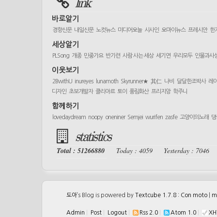
link
바로알기
경향신문
내일신문
노컷뉴스
미디어오늘
시사인
오마이뉴스
프레시안
한
세상알기
PLSong
개종
민중가요
반기련
사람 사는 세상
세기연
우리모두
인물과사
이웃보기
2BwithU
inureyes
lunamoth
Skyrunner★
其仁
나비
달달한조박사
레
디자인
초보개발자
클리아르
토이
풍림화산
프리지앙
학주니
함께하기
lovedaydream
noopy
oneniner
Semjei
wurifen
zasfe
고양이의노래
댕
statistics
Total : 51266880
Today : 4059
Yesterday : 7046
도아
’s Blog is powered by
Textcube 1.7.8 : Con moto
|
m
Admin
|
Post
|
Logout
|
Rss 2.0
|
Atom 1.0
|
XH