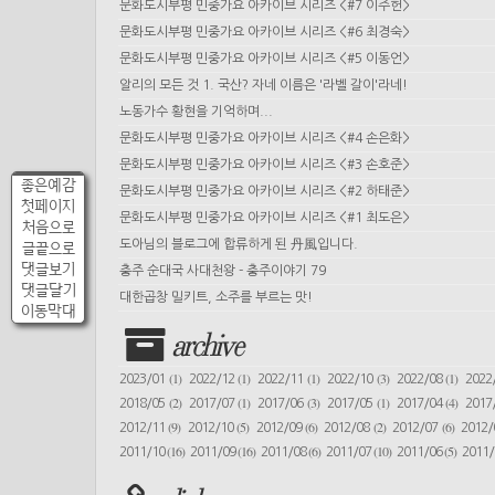
문화도시부평 민중가요 아카이브 시리즈 <#7 이주헌>
문화도시부평 민중가요 아카이브 시리즈 <#6 최경숙>
문화도시부평 민중가요 아카이브 시리즈 <#5 이동언>
알리의 모든 것 1. 국산? 자네 이름은 '라벨 갈이'라네!
노동가수 황현을 기억하며...
문화도시부평 민중가요 아카이브 시리즈 <#4 손은화>
문화도시부평 민중가요 아카이브 시리즈 <#3 손호준>
좋은예감
문화도시부평 민중가요 아카이브 시리즈 <#2 하태준>
첫페이지
문화도시부평 민중가요 아카이브 시리즈 <#1 최도은>
처음으로
도아님의 블로그에 합류하게 된 丹風입니다.
글끝으로
댓글보기
충주 순대국 사대천왕 - 충주이야기 79
댓글달기
대한곱창 밀키트, 소주를 부르는 맛!
이동막대
archive
(1)
(1)
(1)
(3)
(1)
2023/01
2022/12
2022/11
2022/10
2022/08
2022
(2)
(1)
(3)
(1)
(4)
2018/05
2017/07
2017/06
2017/05
2017/04
2017
(9)
(5)
(6)
(2)
(6)
2012/11
2012/10
2012/09
2012/08
2012/07
2012
(16)
(16)
(6)
(10)
(5)
2011/10
2011/09
2011/08
2011/07
2011/06
2011