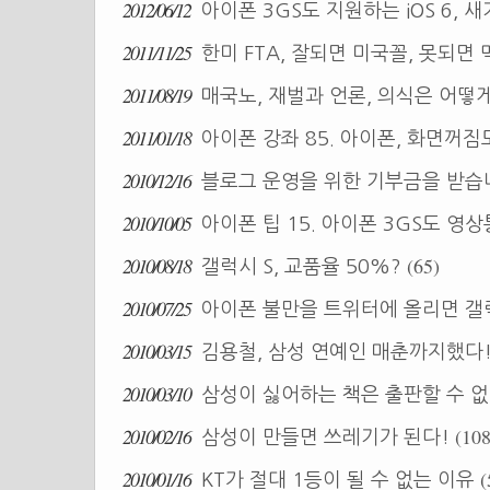
2012/06/12
아이폰 3GS도 지원하는 iOS 6,
2011/11/25
한미 FTA, 잘되면 미국꼴, 못되면
2011/08/19
매국노, 재벌과 언론, 의식은 어떻
2011/01/18
아이폰 강좌 85. 아이폰, 화면꺼짐
2010/12/16
블로그 운영을 위한 기부금을 받습
2010/10/05
아이폰 팁 15. 아이폰 3GS도 영
2010/08/18
(65)
갤럭시 S, 교품율 50%?
2010/07/25
아이폰 불만을 트위터에 올리면 갤
2010/03/15
김용철, 삼성 연예인 매춘까지했다
2010/03/10
삼성이 싫어하는 책은 출판할 수 
2010/02/16
(108
삼성이 만들면 쓰레기가 된다!
2010/01/16
(
KT가 절대 1등이 될 수 없는 이유