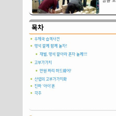
글을 보
목차
우체국 습격사건
멍석 깔께 함께 놀자!
재벌, 멍석 깔아라 혼자 놀께!!!
고부가가치
만원 짜리 하드웨어?
산업의 고부가가치화
진짜 '아이'폰
각주