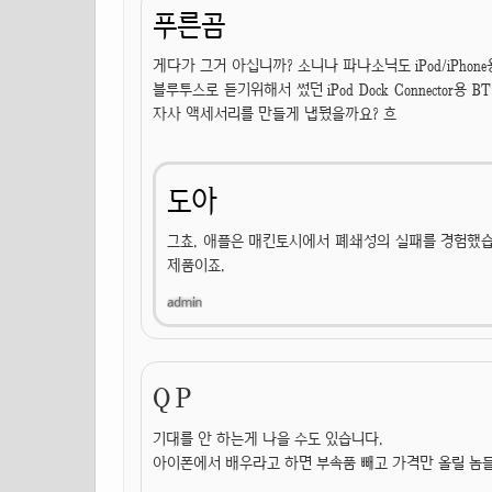
푸른곰
게다가 그거 아십니까? 소니나 파나소닉도 iPod/iPhone용
블루투스로 듣기위해서 썼던 iPod Dock Connect
자사 액세서리를 만들게 냅뒀을까요? 흐
도아
그쵸. 애플은 매킨토시에서 폐쇄성의 실패를 경험했습
제품이죠.
Q P
기대를 안 하는게 나을 수도 있습니다.
아이폰에서 배우라고 하면 부속품 빼고 가격만 올릴 놈