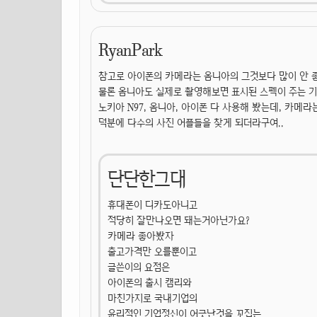
RyanPark
참고로 아이폰의 카메라는 옴니아의 그것보다 많이 안 좋
물론 옴니아도 실제로 촬영해보면 표시된 스펙이 주는 기
노키아 N97, 옴니아, 아이폰 다 사용해 봤는데, 카메라
덕분에 다수의 사진 어플들을 찾게 되더라구여..
단단한그대
휴대폰이 디카도아니고
적당히 잘만나오면 돼는거아닌가요?
카메라 좋아봤자
출고가격만 오를뿐이고
글쓴이의 요점은
아이폰의 출시 캠리와
마친가지로 국내기업의
윤리적인 기업정신이 어긋난것을 꼬집는