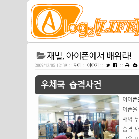
재벌, 아이폰에서 배워라!
2009/12/05 12:39 ::
도아
::
이야기
::
::
우체국 습격사건
아이폰
이폰을 
새벽 두
습격 사