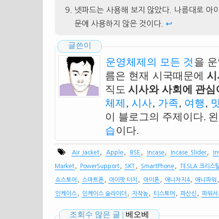
넷파드는 사용해 보지 않았다. 나름대로 아이
문에 사용하지 않은 것이다.
↩
글쓴이
운영체제의 모든 것
을 
름은 현재 시국때문에
시
직도
시사와 사회에 관심이
체제
,
시사
,
가족
,
여행
,
이 블로그의 주제이다. 
습
이다.
,
,
,
,
,
Air Jacket
Apple
BSE
Incase
Incase Slider
In
,
,
,
,
Market
PowerSupport
SKT
SmartPhone
TESLA 크리스
,
,
,
,
,
쇼스토어
스마트폰
아이팟 터치
아이폰
애니차지4
애니파워
,
,
,
,
,
인케이스
인케이스 슬라이더
자작농
티스토어
파산신
파워서
조회수 많은 글 |
베오베