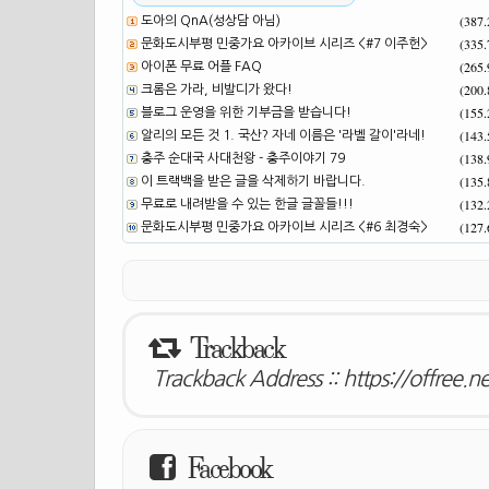
(387
도아의 QnA(성상담 아님)
(335
문화도시부평 민중가요 아카이브 시리즈 <#7 이주헌>
(265
아이폰 무료 어플 FAQ
(200
크롬은 가라, 비발디가 왔다!
(155
블로그 운영을 위한 기부금을 받습니다!
(143
알리의 모든 것 1. 국산? 자네 이름은 '라벨 갈이'라네!
(138
충주 순대국 사대천왕 - 충주이야기 79
(135
이 트랙백을 받은 글을 삭제하기 바랍니다.
(132
무료로 내려받을 수 있는 한글 글꼴들!!!
(127
문화도시부평 민중가요 아카이브 시리즈 <#6 최경숙>
Trackback
Trackback Address ::
https://offree.
Facebook