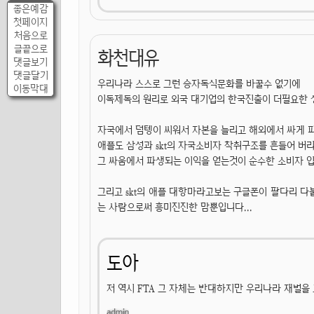
좋은예감
첫페이지
처음으로
글끝으로
화천대유
댓글보기
댓글달기
우리나라 스스로 그런 승자독식문화를 바꿀수 없기에
이동막대
이독제독의 원리로 외국 대기업의 한국진출이 더필요한 상
자국에서 덤텡이 씨워서 자본을 늘리고 해외에서 싸게 
애플도 삼성과 skt의 자국소비자 착취구조를 흔들어 버
그 싸움에서 파생되는 이익을 얻는것이 순수한 소비자 입
그리고 skt의 애플 대항마라고보는 구글폰이 팔다리 
는 사람으로써 흥미진진한 맘뿐입니다...
도아
저 역시 FTA 그 자체는 반대하지만 우리나라 재벌을