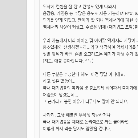
워낙에 컨셉을 잘 잡고 완성도 있게 나와서
음감용, 게임용 등 수많은 용도로 사용 가능하며 H/W,
인기를 얻게 되었고, 판매가 잘 되니 액세서리에 대한 
액세서리 시장이 커졌고, 수많은 업체 (대기업도 포함)
우리 애플께서 미리 아이폰 및 아이팟 액세서리 시장이 
중소업체와 상생하겠노라...라고 생각하여 악세사리를 
정말 앞뒤가 바뀐, 손발 오그라드는 얘기가 아닐 수가 없
(저도, 애플 좋아합니다. ^^;)
다른 부분은 수긍한다 해도, 이건 정말 아니에요.
하고 싶은 말씀이...
국내 대기업들의 독과점 및 중소업체 쥐어짜서 죽이기에
어렴풋이 알겠는데...
그 근거라고 붙인 이유가 너무나도 말이 안 되네요.
차라리, 그냥 애플만 무작정 칭송하거나
국내 대기업들을 제대로 논리적으로 까는 글이라면
이렇게 까지 리플 달지도 않았을 겁니다.