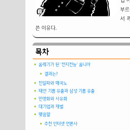
업'
부르
서 
쓴 이유다.
목차
옴레기가 된 '전지전능' 옴니아
결과는?
친일파와 매국노
태안 기름 유출과 삼성 기름 유출
민영화와 사유화
대기업과 재벌
맺음말
추천 인터넷 언론사