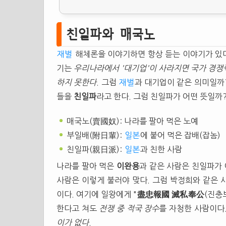
친일파와 매국노
재벌
해체론을 이야기하면 항상 듣는 이야기가 있다
기는
우리나라에서 '대기업'이 사라지면 국가 경쟁
하지 못한다
. 그럼
재벌
과 대기업이 같은 의미일까
들을
친일파
라고 한다. 그럼 친일파가 어떤 뜻일까
매국노(賣國奴): 나라를 팔아 먹은 노예
부일배(附日輩):
일본
에 붙어 먹은 잡배(잡놈)
친일파(親日派):
일본
과 친한 사람
나라를 팔아 먹은
이완용
과 같은 사람은 친일파가
사람은 이렇게 불러야 맞다. 그럼 박정희와 같은 
이다. 여기에 일왕에게 "
盡忠報國
滅私奉公
(진충
한다고 쳐도
전쟁 중 적국 장수
를 자청한 사람이다
이가 없다
.