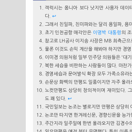
객럭시는 옴니아 보다 낫지만 사용자 데이
다.
↩
그래서 친일파, 친미파와는 달리 용일파, 용
초기 인천공항 매각안은
이명박
대통령
의 
참고로 LH공사 이지송 사장은 MB 최측근으
물론 이것도 손익 계산을 해봐야 하지만 경영
이미경 의원처럼 일부 민주당 의원들은 '대기업
북한 세습을 비판하는 사람들이 많다. 마찬
경영세습과 문어발식 확장 모두 가족소유라는
손문상 화백의 만평도 일품이지만 자주 올라
노컷만평도 상당히 창의적이며 재미있다. 그
도 꽤 있다.
↩
국민일보는 논조는 별로지만 만평은 상당히 
논조만 따지면 한겨레신문, 경향신문을 능가한
주간지라 일주일에 한번 올라오지만 김경수의
일요만평은 예전 부터 유명했다. 특히 이름