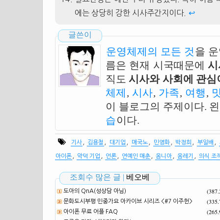
에는 상당히 강한 시사주간지이다.
↩
글쓴이
운영체제의 모든 것
을 
름은 현재 시국때문에
시
직도
시사와 사회에 관심이
체제
,
시사
,
가족
,
여행
,
이 블로그의 주제이다. 
습
이다.
,
,
,
,
,
,
,
기사
김용철
대기업
매국노
민영화
박정희
부일배
,
,
,
,
,
,
아이폰
악덕 기업
언론
연예인 매춘
옴니아
옴레기
의식 조
조회수 많은 글 |
베오베
(387
도아의 QnA(성상담 아님)
(335
문화도시부평 민중가요 아카이브 시리즈 <#7 이주헌>
(265
아이폰 무료 어플 FAQ