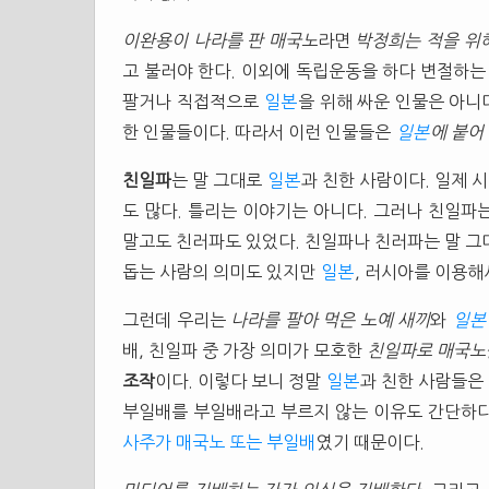
이완용이 나라를 판 매국노
라면
박정희는 적을 위
고 불러야 한다. 이외에 독립운동을 하다 변절하는
팔거나 직접적으로
일본
을 위해 싸운 인물은 아니
한 인물들이다. 따라서 이런 인물들은
일본
에 붙어
친일파
는 말 그대로
일본
과 친한 사람이다. 일제 
도 많다. 틀리는 이야기는 아니다. 그러나 친일파
말고도 친러파도 있었다. 친일파나 친러파는 말 
돕는 사람의 의미도 있지만
일본
, 러시아를 이용
그런데 우리는
나라를 팔아 먹은 노예 새끼
와
일본
배, 친일파 중 가장 의미가 모호한
친일파로 매국노
조작
이다. 이렇다 보니 정말
일본
과 친한 사람들은
부일배를 부일배라고 부르지 않는 이유도 간단하다
사주가 매국노 또는 부일배
였기 때문이다.