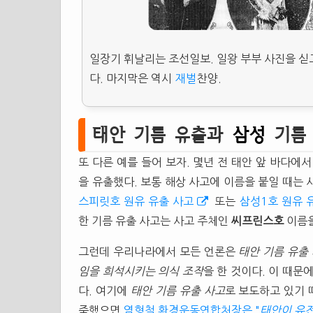
일장기 휘날리는 조선일보. 일왕 부부 사진을 싣
다. 마지막은 역시
재벌
찬양.
태안 기름 유출과
삼성
기름
또 다른 예를 들어 보자. 몇년 전 태안 앞 바다에
을 유출했다. 보통 해상 사고에 이름을 붙일 때는 
스피릿호 원유 유출 사고
또는
삼성1호 원유 
한 기름 유출 사고는 사고 주체인
씨프린스호
이름
그런데 우리나라에서 모든 언론은
태안 기름 유출
임을 희석시키는 의식 조작
을 한 것이다. 이 때문
다. 여기에
태안 기름 유출 사고
로 보도하고 있기
죽했으면
염형철 환경운동연합처장은 "
태안이 유