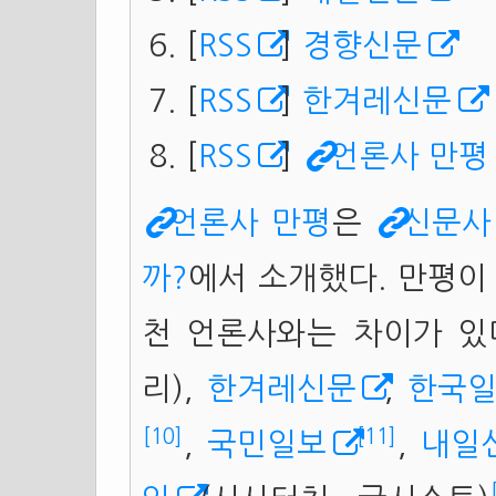
[
RSS
]
경향신문
[
RSS
]
한겨레신문
[
RSS
]
언론사 만평
언론사 만평
은
신문사 
까?
에서 소개했다. 만평이
천 언론사와는 차이가 있
리),
한겨레신문
,
한국
[10]
[11]
,
국민일보
,
내일