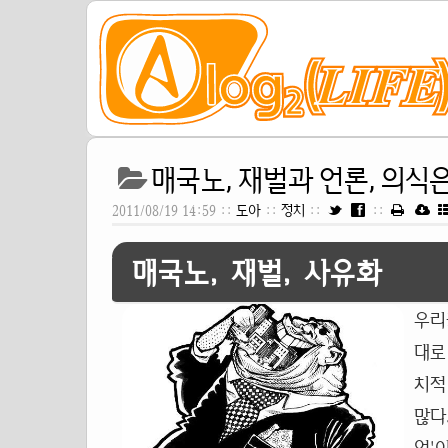
매국노, 재벌과 언론, 의식
2011/08/19 14:59 ::
도아
::
정치
::
::
매국노, 재벌, 사유화
우리
대로
치적
많다