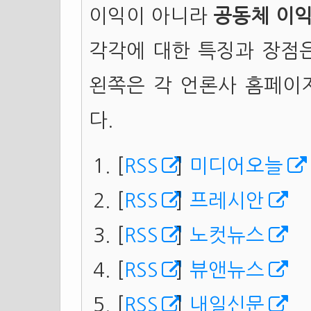
이익이 아니라
공동체
이
각각에 대한 특징과 장점은
왼쪽은 각 언론사 홈페이지
다.
[
RSS
]
미디어오늘
[
RSS
]
프레시안
[
RSS
]
노컷뉴스
[
RSS
]
뷰앤뉴스
[
RSS
]
내일신문