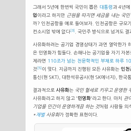
그래서 5년에 한번씩 국민이 뽑은
대통령
과 4년에
업
이라고 하지만
근원을 따지면 세금을 내는 국민
까? 인천공항을 예로 들어보자. 인천공항은 규모가
[3]
컨소시엄 밖에 없다
. 국민주 방식으로 넘겨도 결
사유화하려는 공기업 경영상태가 과연 열악한가 하
은 민영화가 힘들다. 손해나는 공기업을 자기 자
제라면
110조가 넘는 천문학적인 부채로 하루 
[5]
것
이 맞다. 지금까지 진행된 모든 사유화는
인천
통신(현 SKT), 대한석유공사(현 SK에너지), 한국
결과적으로
사유화
는
국민 혈세로 키우고 운영한
사유화라고 하지 않고 '
민영화
'라고 한다. 마치
관이
기업을 민간이 운영하게끔 하는 것
처럼 사람들 의
*
재벌
사유화
가 정확한 표현이다.