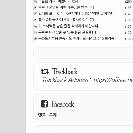
(200
크롬은 가라, 비발디가 왔다!
(155
블로그 운영을 위한 기부금을 받습니다!
(143
알리의 모든 것 1. 국산? 자네 이름은 '라벨 갈이'라네!
(138
충주 순대국 사대천왕 - 충주이야기 79
(135
이 트랙백을 받은 글을 삭제하기 바랍니다.
(132
무료로 내려받을 수 있는 한글 글꼴들!!!
(127
문화도시부평 민중가요 아카이브 시리즈 <#6 최경숙>
Trackback
Trackback Address ::
https://offree.
Facebook
댓글
·
통계