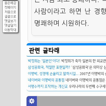
좋은예감
첫페이지
사람이라고 하면 난 경향
처음으로
글끝으로
댓글보기
명쾌하며 시원하다.
댓글달기
이동막대
관련 글타래
박정희는 '일본인'이다!
박정희가 죽자 일본의 한 외교관은
삼성공화국, 적절한 표현일까?
'삼성공화국'은 의미상 
이명박, 성경에 손올리고 말하시길...
2007년 이명박의 
네이버와 이명박의 공통점
네이버와 이명박의 공통점은 
서명수까지 조작하는 개신교
우리나라의 두번째 수구세력