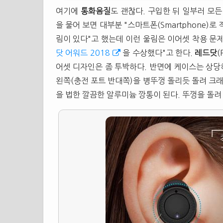
여기에
통화음질
도 괜찮다. 구입한 뒤 일부러 모
을 물어 보면 대부분 "스마트폰(Smartphone)
림이 있다"고 했는데 이런 울림은 이어셋 착용 문
닷 어워드 2018
을 수상했다"고 한다.
레드닷
(
어셋 디자인은 좀 투박하다. 반면에 케이스는 상당히 
왼쪽(충전 포트 반대쪽)을 병뚜껑 돌리듯 돌려 크래
을 법한 깔끔한 알루미늄 깡통이 된다. 뚜껑을 돌려