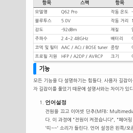
항목
스펙
항목
모델명
Q62 Pro
작동 온도
블루투스
5.0V
작동 거리
감도
-92dBm
재질
주파수
2.4~2.48GHz
배터리
코덱 및 필터
AAC / ACI / BOSE tuner
중량
프로필 지원
HFP / A2DP / AVRCP
크기
기능
모든 기능을 다 설명하기는 힘들다. 사용자 길잡이
자 길잡이를 풀었기 때문에 설명서와는 차이가 있다
언어설정
전원을 끄고 이어셋 단추(MFB: Multimedia
다. 이 과정에 "전원이 켜졌습니다", "페어
'띠~~' 소리가 들린다. 언어 설정은 왼쪽/오