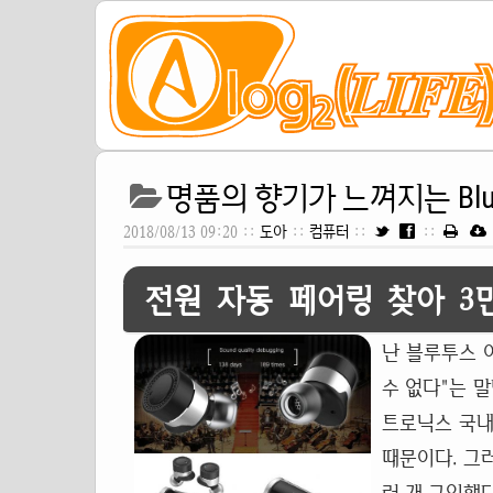
명품의 향기가 느껴지는 Blueto
2018/08/13 09:20 ::
도아
::
컴퓨터
::
::
전원 자동 페어링 찾아 3
난 블루투스 
수 없다"는 
트로닉스 국내
때문이다. 그