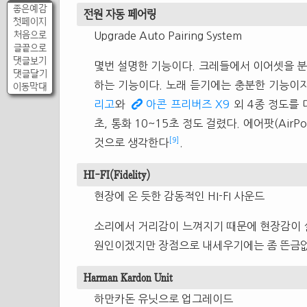
좋은예감
전원 자동 페어링
첫페이지
처음으로
Upgrade Auto Pairing System
글끝으로
댓글보기
몇번 설명한 기능이다. 크레들에서 이어셋을 
댓글달기
하는 기능이다. 노래 듣기에는 충분한 기능이
이동막대
리고
와
아콘 프리버즈 X9
외 4종 정도를 
초, 통화 10~15초 정도 걸렸다. 에어팟(Ai
[9]
것으로 생각한다
.
HI-FI(Fidelity)
현장에 온 듯한 감동적인 HI-FI 사운드
소리에서 거리감이 느껴지기 때문에 현장감이 살아
원인이겠지만 장점으로 내세우기에는 좀 뜬금없
Harman Kardon Unit
하만카돈 유닛으로 업그레이드