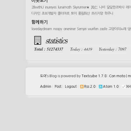
이웃보기
2BwithU
inureyes
lunamoth
Skyrunner★
其仁
나비
달달한조박사
레
디자인
초보개발자
클리아르
토이
풍림화산
프리지앙
학주니
함께하기
lovedaydream
noopy
oneniner
Semjei
wurifen
zasfe
고양이의노래
댕
statistics
Total : 51274337
Today : 4419
Yesterday : 7097
도아
’s Blog is powered by
Textcube 1.7.8 : Con moto
|
m
Admin
|
Post
|
Logout
|
Rss 2.0
|
Atom 1.0
|
XH