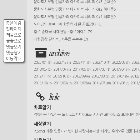
문화도시부평 민중가요 아카이브 시리즈 <#3 손호준>
문화도시부평 민중가요 아카이브 시리즈 <#2 하태준>
문화도시부평 민중가요 아카이브 시리즈 <#1 최도은>
좋은예감
도아님의 블로그에 합류하게 된 丹風입니다.
첫페이지
충주 순대국 사대천왕 - 충주이야기 79
처음으로
대한곱창 밀키트, 소주를 부르는 맛!
글끝으로
댓글보기
archive
댓글달기
이동막대
(1)
(1)
(1)
(3)
(1)
2023/01
2022/12
2022/11
2022/10
2022/08
2022
(2)
(1)
(3)
(1)
(4)
2018/05
2017/07
2017/06
2017/05
2017/04
2017
(9)
(5)
(6)
(2)
(6)
2012/11
2012/10
2012/09
2012/08
2012/07
2012
(16)
(16)
(6)
(10)
(5)
2011/10
2011/09
2011/08
2011/07
2011/06
2011
link
바로알기
경향신문
내일신문
노컷뉴스
미디어오늘
시사인
오마이뉴스
프레시안
한
세상알기
PLSong
개종
민중가요
반기련
사람 사는 세상
세기연
우리모두
인물과사