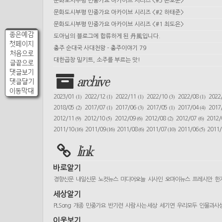
문화도시부평 민중가요 아카이브 시리즈 <#3 손호준>
문화도시부평 민중가요 아카이브 시리즈 <#2 하태준>
문화도시부평 민중가요 아카이브 시리즈 <#1 최도은>
좋은예감
도아님의 블로그에 합류하게 된 丹風입니다.
첫페이지
충주 순대국 사대천왕 - 충주이야기 79
처음으로
대한곱창 밀키트, 소주를 부르는 맛!
글끝으로
댓글보기
archive
댓글달기
이동막대
(1)
(1)
(1)
(3)
(1)
2023/01
2022/12
2022/11
2022/10
2022/08
2022
(2)
(1)
(3)
(1)
(4)
2018/05
2017/07
2017/06
2017/05
2017/04
2017
(9)
(5)
(6)
(2)
(6)
2012/11
2012/10
2012/09
2012/08
2012/07
2012
(16)
(16)
(6)
(10)
(5)
2011/10
2011/09
2011/08
2011/07
2011/06
2011
link
바로알기
경향신문
내일신문
노컷뉴스
미디어오늘
시사인
오마이뉴스
프레시안
한
세상알기
PLSong
개종
민중가요
반기련
사람 사는 세상
세기연
우리모두
인물과사
이웃보기