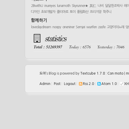
2BwithU
inureyes
lunamoth
Skyrunner★
其仁
나비
달달한조박사
레
디자인
초보개발자
클리아르
토이
풍림화산
프리지앙
학주니
함께하기
lovedaydream
noopy
oneniner
Semjei
wurifen
zasfe
고양이의노래
댕
statistics
Total : 51269397
Today : 6576
Yesterday : 7046
도아
’s Blog is powered by
Textcube 1.7.8 : Con moto
|
m
Admin
|
Post
|
Logout
|
Rss 2.0
|
Atom 1.0
|
XH