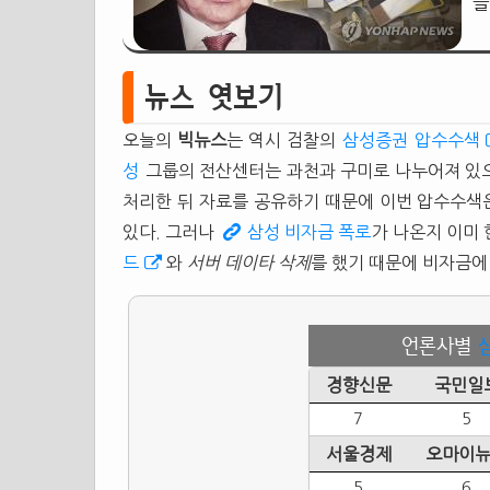
블
뉴스 엿보기
오늘의
빅뉴스
는 역시 검찰의
삼성증권 압수수색
성
그룹의 전산센터는 과천과 구미로 나누어져 있으
처리한 뒤 자료를 공유하기 때문에 이번 압수수색
있다. 그러나
삼성 비자금 폭로
가 나온지 이미
드
와
서버 데이타 삭제
를 했기 때문에 비자금에
언론사별
경향신문
국민일
7
5
서울경제
오마이
5
6