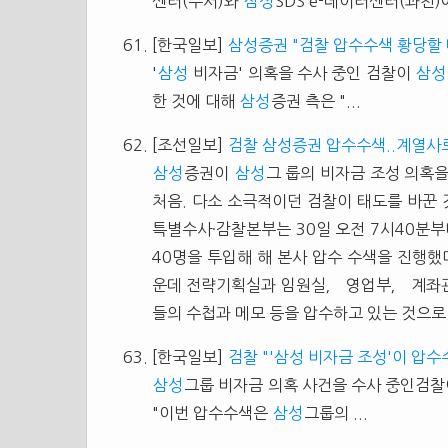
센터(수서)와
삼성
SDS e-데이터센터(과천)에
[한국일보]
삼성증권 "검찰 압수수색 황당할 
'
삼성
비자금' 의혹을 수사 중인 검찰이
삼성
한 것에 대해
삼성
증권 측은 "...
[조선일보]
검찰 삼성증권 압수수색..계열사
삼성
증권이
삼성
그 룹의 비자금 조성 의혹
처음. 다소 소극적이던 검찰이 태도를 바꾼 
특별수사·감찰본부는 30일 오전 7시40분
40명을 투입해 해 본사 압수 수색을 진행했
운데 전략기획실과 임원실， 영업부， 계좌
들의 수첩과 메모 등을 압수하고 있는 것으로.
[한국일보]
검찰 "'삼성 비자금 조성'이 압수
삼성
그룹 비자금 의혹 사건을 수사 중인검찰
"이번 압수수색은
삼성
그룹의 ...