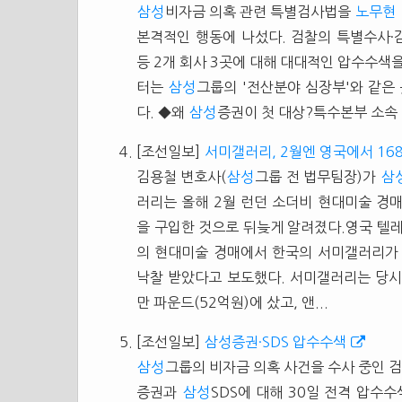
삼성
비자금 의혹 관련 특별검사법을
노무현
본격적인 행동에 나섰다. 검찰의 특별수사·
등 2개 회사 3곳에 대해 대대적인 압수수색
터는
삼성
그룹의 '전산분야 심장부'와 같은
다. ◆왜
삼성
증권이 첫 대상?특수본부 소속 검
[조선일보]
서미갤러리, 2월엔 영국에서 16
김용철 변호사(
삼성
그룹 전 법무팀장)가
삼
러리는 올해 2월 런던 소더비 현대미술 경매
을 구입한 것으로 뒤늦게 알려졌다.영국 텔레
의 현대미술 경매에서 한국의 서미갤러리가
낙찰 받았다고 보도했다. 서미갤러리는 당시 
만 파운드(52억원)에 샀고, 앤...
[조선일보]
삼성증권·SDS 압수수색
삼성
그룹의 비자금 의혹 사건을 수사 중인 
증권과
삼성
SDS에 대해 30일 전격 압수