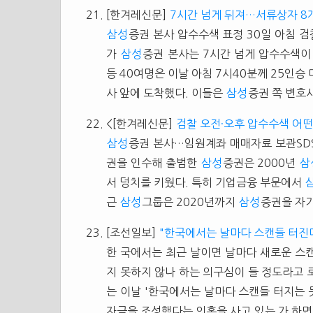
[한겨레신문]
7시간 넘게 뒤져…서류상자 8
삼성
증권 본사 압수수색 표정 30일 아침 
가
삼성
증권 본사는 7시간 넘게 압수수색이
등 40여명은 이날 아침 7시40분께 25인승
사 앞에 도착했다. 이들은
삼성
증권 쪽 변호
<[한겨레신문]
검찰 오전·오후 압수수색 어떤
삼성
증권 본사…임원계좌 매매자료 보관SDS
권을 인수해 출범한
삼성
증권은 2000년
삼
서 덩치를 키웠다. 특히 기업금융 부문에서
근
삼성
그룹은 2020년까지
삼성
증권을 자기자
[조선일보]
"한국에서는 날마다 스캔들 터진다"
한 국에서는 최근 날이면 날마다 새로운 스
지 못하지 않나 하는 의구심이 들 정도라고
는 이날 '한국에서는 날마다 스캔들 터지는 
자금을 조성했다는 의혹을 사고 있는 가 하