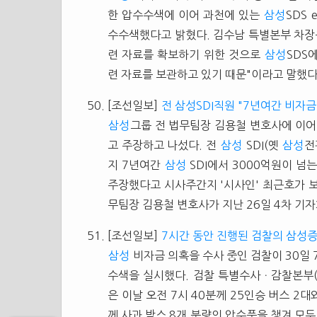
한 압수수색에 이어 과천에 있는
삼성
SDS
수수색했다고 밝혔다. 김수남 특별본부 차장
련 자료를 확보하기 위한 것으로
삼성
SDS
련 자료를 보관하고 있기 때문"이라고 말했다. 
[조선일보]
전 삼성SDI직원 "7년여간 비자금
삼성
그룹 전 법무팀장 김용철 변호사에 이어
고 주장하고 나섰다. 전
삼성
SDI(옛
삼성
전
지 7년여간
삼성
SDI에서 3000억원이 넘
주장했다고 시사주간지 '시사인' 최근호가 
무팀장 김용철 변호사가 지난 26일 4차 기
[조선일보]
7시간 동안 진행된 검찰의 삼성
삼성
비자금 의혹을 수사 중인 검찰이 30일
수색을 실시했다. 검찰 특별수사ㆍ감찰본부(본
은 이날 오전 7시 40분께 25인승 버스 2
께 사과 박스 8개 분량의 압수품을 챙겨 모