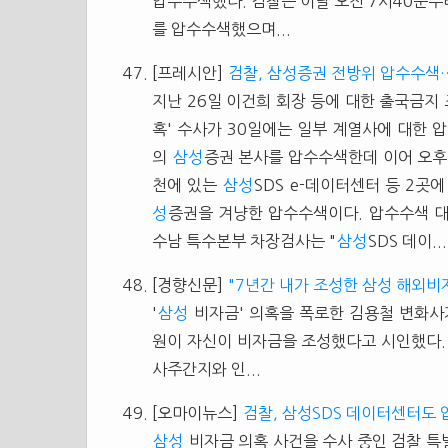
압수수색했다. 검찰은 이날 오전 7시40분부터
를 압수수색했으며...
[프레시안]
검찰, 삼성증권 전방위 압수수색
지난 26일 이건희 회장 등에 대한 출국금지
혹' 수사가 30일에는 일부 계열사에 대한 
의
삼성
증권 본사를 압수수색한데 이어 오
천에 있는
삼성
SDS e-데이터센터 등 2
성
증권을 겨냥한 압수수색이다. 압수수색 
수남 특수본부 차장검사는 "
삼성
SDS 데이...
[경향신문]
"7년간 내가 조성한 삼성 해외비자
'
삼성
비자금' 의혹을 폭로한 김용철 변화
원이 자신이 비자금을 조성했다고 시인했다
사주간지와 인...
[오마이뉴스]
검찰, 삼성SDS 데이터센터도
삼성
비자금 의혹 사건을 수사 중인 검찰 특