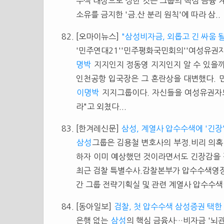
수색 대상으로 정한 것은 그룹의 핵심 금융 
소유를 금지한 '금.산 분리 원칙'에 따라 삼..
[오마이뉴스]
"삼성비자금, 외롭고 긴 싸움 
'민주연대21''민주평화국민회의''여성유권자
명박
지지인지 정동영 지지인지 알 수 있을까?
인천공항 입국장은 그 혼란상을 대변했다. 
이명박
지지그룹이다. 자신들을 여성유권자모
라"고 외쳤다...
[한겨레신문]
삼성, 계열사 압수수색에 '긴장
삼성
그룹은 김용철 변호사의 부정.비리 의혹
하자 이미 예상했던 것이라면서도 긴장감을 
최근 검찰 특별수사.감찰본부가 압수수색영장
간 그룹 전략기획실 및 관련 계열사 압수수색이
[동아일보]
검찰, 첫 압수수색 삼성증권 택한
은행 없는
삼성
의 핵심 금융사…비자금 '뇌관