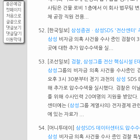
좋은예감
사팀은 건물 로비 1층에서 이 회사 법무팀
첫페이지
처음으로
채 곧장 직원 전용...
글끝으로
댓글보기
[한국일보]
삼성증권ㆍ삼성SDS '전산센터'
댓글달기
삼성
비자금 의혹 사건을 수사 중인 검찰이 
이동막대
곳에 대한 추가 압수수색을 실...
[조선일보]
검찰, 삼성그룹 전산 핵심시설 E
삼성
그룹의 비자금 의혹 사건을 수사중인 검
오후 3시 30분부터 경기 과천의
삼성
SDS
해 추가로 압수수색을 실시했다. 검찰은 이
를 위해 수사인력 20여명의 지원을 받았다.
센터에는 (
삼성
그룹 계열사의) 전자결제 관련 
에 있는 자료가 ...
[머니투데이]
삼성SDS 데이터센터도 압수수
삼성
비자금 의혹 사건을 수사 중인 검찰 특