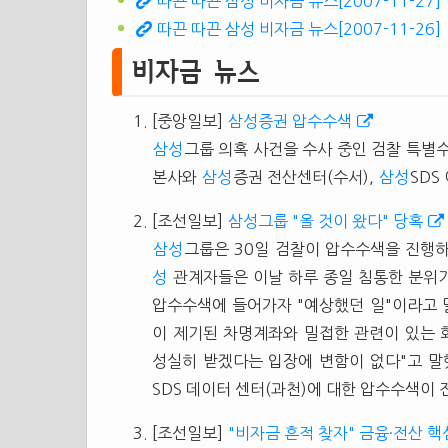
따끈 따끈 삼성 비자금 뉴스[2007-11-27]
따끈 따끈 삼성 비자금 뉴스[2007-11-26]
비자금 뉴스
[중앙일보]
삼성증권 압수수색
삼성
그룹 의혹 사건을 수사 중인 검찰 특별
본사와
삼성
증권 전산센터(수서),
삼성
SDS
[조선일보]
삼성그룹 "올 것이 왔다" 당혹
삼성
그룹은 30일 검찰이 압수수색을 진행하
성
관계자들은 이날 하루 종일 침통한 분위
압수수색에 들어가자 "예상했던 일"이라고 
이 제기된 차명계좌와 밀접한 관련이 있는 
성실히 받겠다는 입장에 변함이 없다"고 말
SDS 데이터 센터(과천)에 대한 압수수색이 전.
[조선일보]
"비자금 흔적 찾자" 금융·전산 