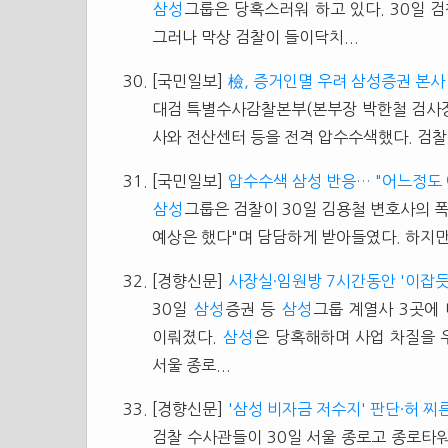
삼성
그룹은 당혹스러워 하고 있다. 30일 
그러나 막상 검찰이 들이닥치...
[국민일보]
檢, 증거인멸 우려 삼성증권 본사
대검 특별수사감찰본부(본부장 박한철 검사장
사와 전산센터 등을 전격 압수수색했다. 검찰
[국민일보]
압수수색 삼성 반응… "어느정도
삼성
그룹은 검찰이 30일 김용철 변호사의 
예상은 했다"며 담담하게 받아들였다. 하지
[경향신문]
사장실·임원방 7시간동안 '이잡듯
30일
삼성
증권 등
삼성
그룹 계열사 3곳에
이뤄졌다.
삼성
은 당혹해하며 사업 차질을 
서울 종로...
[경향신문]
'삼성 비자금 저수지' 판단·허 찌
검찰 수사관들이 30일 서울 종로고 종로타