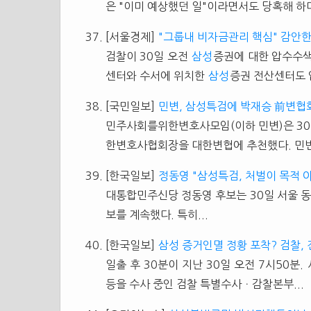
은 "이미 예상했던 일"이라면서도 당혹해 하며
[서울경제]
"그룹내 비자금관리 핵심" 감안한
검찰이 30일 오전
삼성
증권에 대한 압수수색
센터와 수서에 위치한
삼성
증권 전산센터도 
[국민일보]
민변, 삼성특검에 박재승 前변협
민주사회를위한변호사모임(이하 민변)은 3
한변호사협회장을 대한변협에 추천했다. 민변
[한국일보]
정동영 "삼성특검, 처벌이 목적 
대통합민주신당 정동영 후보는 30일 서울 동
보를 계속했다. 특히...
[한국일보]
삼성 증거인멸 정황 포착? 검찰,
일출 후 30분이 지난 30일 오전 7시50분
등을 수사 중인 검찰 특별수사ㆍ감찰본부...