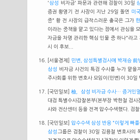
'
삼성
비자금' 파문과 관련해 검찰이 30일
증권 황영기 전 사장이 지난 29일 돌연
미
중" 황 전 사장의 급작스러운 출국은 그가
이라는 중책을 맡고 있다는 점에서 관심을 모
자금을 차명 관리한 핵심 인물 중 하나"라
시 이 후보...
[서울경제]
민변, 삼성특별검사에 박재승 前
삼성
비자금 사건의 특검 수사를 누가 맡을지
주사회를 위한 변호사 모임이(민변)이 30일 박
[국민일보]
檢，삼성 비자금 수사… 증거인멸
대검 특별수사감찰본부(본부장 박한철 검사장
사와 전산센터 등을 전격 압수수색했다. 검찰
[국민일보]
압수수색 삼성 반응 "이렇게 빠를
삼성
그룹은 검찰이 30일 김용철 변호사의