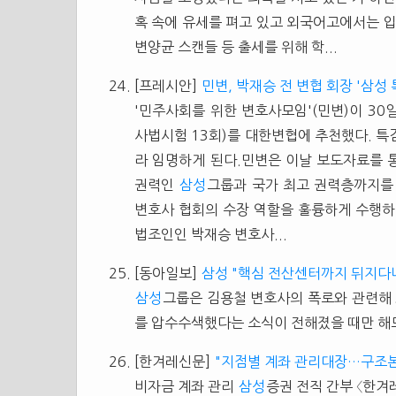
혹 속에 유세를 펴고 있고 외국어고에서는 
변양균 스캔들 등 출세를 위해 학...
[프레시안]
민변, 박재승 전 변협 회장 '삼성
'민주사회를 위한 변호사모임'(민변)이 30일
사법시험 13회)를 대한변협에 추천했다. 
라 임명하게 된다.민변은 이날 보도자료를 
권력인
삼성
그룹과 국가 최고 권력층까지를 
변호사 협회의 수장 역할을 훌륭하게 수행하
법조인인 박재승 변호사...
[동아일보]
삼성 "핵심 전산센터까지 뒤지다
삼성
그룹은 김용철 변호사의 폭로와 관련해 
를 압수수색했다는 소식이 전해졌을 때만 해도
[한겨레신문]
"지점별 계좌 관리대장…구조본
비자금 계좌 관리
삼성
증권 전직 간부 〈한겨