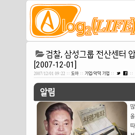
검찰, 삼성그룹 전산센터 압
[2007-12-01]
2007/12/01 09:22 ::
도아
::
기업/악덕 기업
::
::
알림
많
따