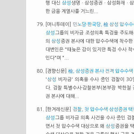
행 대신
삼성
생명ㆍ삼성증권ㆍ삼성화재ㆍ삼성
한 금융 계열사를 거느린...
[머니투데이]
민노당·한국당, 檢 삼성 압수수색
삼성
그룹의 비자금 조성의혹 특검을 주도해
의
삼성
증권 본사에 대한 압수수색에 착수한 
대변인은 "때늦은 감이 있지만 특검 수사 착
인다"며 "...
[경향신문]
檢, 삼성증권 본사 전격 압수수색
'
삼성
비자금' 의혹을 수사 중인 검찰이 3
다. 검찰 특별수사·감찰본부(본부장 박한철 
권 본사에 대해...
[한겨레신문]
검찰, 첫 압수수색 삼성증권 택
삼성
그룹 비자금 의혹 사건을 수사 중인 검
면서 첫 압수수색 대상으로 왜
삼성
증권을 