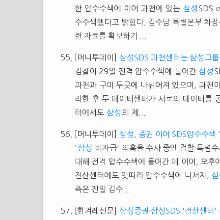
한 압수수색에 이어 과천에 있는
삼성
SDS
수수색했다고 밝혔다. 김수남 특별본부 차장
련 자료를 확보하기 ...
[머니투데이]
삼성SDS 과천센터는 삼성그룹
검찰이 29일 전격 압수수색에 들어간
삼성
과천과 구미 두곳에 나뉘어져 있으며, 과천
리한 후 두 데이터센터가 서로의 데이터를 
터에서도
삼성
의 제...
[머니투데이]
삼성, 증권 이어 SDS압수수색 
'
삼성
비자금' 의혹을 수사 중인 검찰 특별수
대해 전격 압수수색에 들어간 데 이어, 오후
전산센터에도 잇따라 압수수색에 나서자,
삼
측은 전일 김수...
[한겨레신문]
삼성증권·삼성SDS '전산센터'