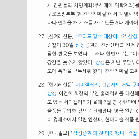
사 임원들의 차명계좌(주식매매 위탁계좌)를
구조조정본부(현 전략기획실)에서 계열사 임
마다 연락을 해 계좌를 새로 만들거나 계좌에
[한겨레신문]
"우리도 압수 대상이냐?" 삼성
검찰이 30일
삼성
증권과 전산센터를 전격
담한 반응을 보였다. 그러나 한편으로는 "이
장감을 늦추지 않았다.
삼성
은 지난 주말부터
도에 촉각을 곤두세워 왔다. 전략기획실 고위 
[한겨레신문]
서미갤러리, 런던서도 거액 구
삼성
이건희 회장의 부인 홍라희씨를 대신해
고 있는 서미갤러리가 올해 2월 영국 런던에서
술품을 구입한 것으로 전해졌다. 영국 일간 
비 경매소에서 열린 인상파, 현대미술 작품 판
[한국일보]
"삼성증권 왜 첫 타깃 됐나" 검찰