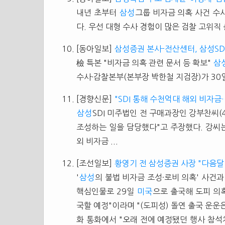
내년 초부터
삼성
그룹 비자금 의혹 사건 수
다. 우선 대형 수사 경험이 많은 검찰 고위직 출
[동아일보]
삼성증권 본사-전산센터, 삼성SD
檢 특본 "비자금 의혹 관련 문서 등 확보"
삼
수사·감찰본부(본부장 박한철 지검장)가 30일 
[경향신문]
"SDI 통해 수천억대 해외 비자
삼성
SDI 미주법인 전 구매과장인 강부찬씨
조성하는 일을 담당했다"고 주장했다. 강씨
외 비자금 ...
[조선일보]
황영기 전 삼성증권 사장 "다음달
'
삼성
의 불법 비자금 조성·로비 의혹' 사건
핵심인물로 29일
미국
으로 출국해 도피 의
국할 예정"이라며 "(도피성) 돌연 출국 운운
화 통화에서 "오래 전에 예정됐던 행사 참석차