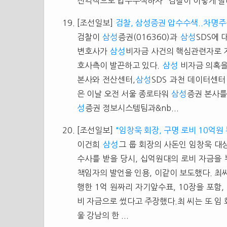
전격적으로 압수수색하자 "검찰이 이렇게 빨
[조선일보]
검찰, 삼성증권 압수수색..차명
검찰이
삼성
증권(016360)과
삼성
SDS에 
변호사가
삼성
비자금 사건의 핵심관련자로 
호사측이 발끈하고 있다.
삼성
비자금 의혹을
본사와 전산센터,
삼성
SDS 과천 데이터센터
은 이날 오전 서울 종로타워
삼성
증권 본사를
성
증권 정보시스템팀과&nb...
[조선일보]
"임창욱 회장, 구명 로비 10억원
이건희
삼성
그 룹 회장의 사돈인 임창욱 대
수사를 받을 당시, 십억원대의 로비 자금을 
책임자의 발언을 인용, 이같이 보도했다. 최
행한 1억 원짜리 자기앞수표, 10장을 포함
비 자금으로 썼다고 주장했다.최 씨는 또 임 회
울 강남의 한 ...