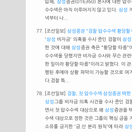
입해,
삼성
증권(016360) 본사에 대한 압
수수색은 아직 이루어지지 않고 있다.
삼성
계
녁부터 나...
[조선일보]
삼성증권 "검찰 압수수색 황당할 
'
삼성
비자금' 의혹을 수사 중인 검찰이
삼성
한 것에 대해
삼성
증권 측은 "황당할 따름"
수수색을 당했지만 비자금 수사와 무슨 관련이
한 일이라 황당할 따름"이라고 밝혔다. 이 
행된 후에야 상황 파악이 가능할 것으로 여
다.검찰 특...
[조선일보]
검찰, 첫 압수수색 삼성증권 택한
삼성
그룹 비자금 의혹 사건을 수사 중인 검
면서 첫 압수수색 대상으로 왜
삼성
증권을 
수색 대상으로 정한 것은 그룹의 핵심 금융
소유를 금지한 '금.산 분리 원칙'에 따라
삼