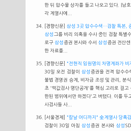
한 뒤 압수물 상자를 들고 나오고 있다. |
각 계열사에...
[경향신문]
삼성 3곳 압수수색…검찰 특본, 증
삼성
그룹 비리 의혹을 수사 중인 검찰 특별수
로구
삼성
증권 본사와 수서
삼성
증권 전산센
한 자료를...
[경향신문]
"전현직 임원명의 차명계좌가 비
30일 오전 검찰이
삼성
증권을 전격 압수수
불법 경영권 승계, 비자금 조성 및 관리, 분식
초 '떡값검사 명단공개'를 핵심 고리로 걸고
한된 범위에서만 하겠다'고 버텼다. 이를 두고
사검사들 사...
[서울경제]
"칼날 어디까지" 全계열사 당혹
검찰이 30일 아침
삼성
증권 본사와
삼성
S