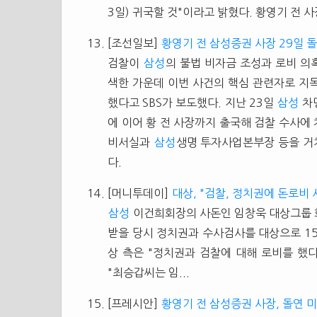
3일) 귀국할 것"이라고 밝혔다. 황영기 전 
[조선일보]
황영기 전 삼성증권 사장 29일 
검찰이
삼성
의 불법 비자금 조성과 로비 의
색한 가운데 이번 사건의 핵심 관련자로 지
했다고 SBS가 보도했다. 지난 23일
삼성
차
에 이어 황 전 사장까지 출국해 검찰 수사에
비서실과
삼성
생명 투자사업본부장 등을 거쳐
다.
[머니투데이]
대상, "검찰, 정치권에 돈로비 
삼성
이건희회장의 사돈인 임창욱 대상그룹 회
받을 당시 정치권과 수사검사를 대상으로 1
상 측은 "정치권과 검찰에 대해 로비를 했
"최승갑씨는 임...
[프레시안]
황영기 전 삼성증권 사장, 돌연 