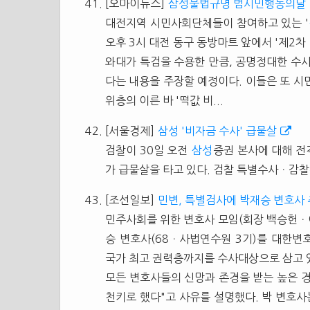
[오마이뉴스]
삼성불법규명 범시민행동의날 
대전지역 시민사회단체들이 참여하고 있는 '
오후 3시 대전 동구 동방마트 앞에서 '제2차
와대가 특검을 수용한 만큼, 공명정대한 수
다는 내용을 주장할 예정이다. 이들은 또 시
위층의 이른 바 '떡값 비...
[서울경제]
삼성 '비자금 수사' 급물살
검찰이 30일 오전
삼성
증권 본사에 대해 전
가 급물살을 타고 있다. 검찰 특별수사ㆍ감찰본
[조선일보]
민변, 특별검사에 박재승 변호사
민주사회를 위한 변호사 모임(회장 백승헌ㆍ이
승 변호사(68ㆍ사법연수원 3기)를 대한변
국가 최고 권력층까지를 수사대상으로 삼고 
모든 변호사들의 신망과 존경을 받는 높은 
천키로 했다"고 사유를 설명했다. 박 변호사는