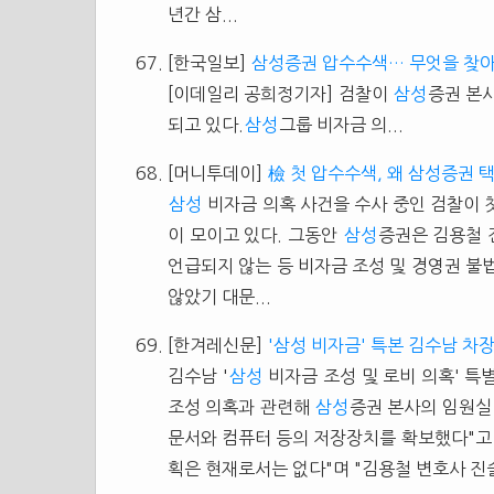
년간 삼...
[한국일보]
삼성증권 압수수색… 무엇을 찾
[이데일리 공희정기자] 검찰이
삼성
증권 본
되고 있다.
삼성
그룹 비자금 의...
[머니투데이]
檢 첫 압수수색, 왜 삼성증권 
삼성
비자금 의혹 사건을 수사 중인 검찰이 
이 모이고 있다. 그동안
삼성
증권은 김용철
언급되지 않는 등 비자금 조성 및 경영권 불
않았기 대문...
[한겨레신문]
'삼성 비자금' 특본 김수남 차
김수남 '
삼성
비자금 조성 및 로비 의혹' 
조성 의혹과 관련해
삼성
증권 본사의 임원실
문서와 컴퓨터 등의 저장장치를 확보했다"고 
획은 현재로서는 없다"며 "김용철 변호사 진술