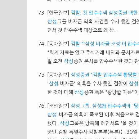
[한국일보]
검찰, 첫 압수수색 삼성증권 택한
삼성
그룹 비자금 의혹 사건을 수사 중인 검
면서 첫 압수수색 대상으로 왜 삼...
[동아일보]
검찰 "'삼성 비자금 조성'이 압수
"회계 자료는 없고 주식거래 내역과 문서자료
일 오전
삼성
증권 본사를 압수수색한 것과 관련
[동아일보]
삼성증권 "검찰 압수수색 황당할 
'
삼성
비자금' 의혹을 수사 중인 검찰이
삼성
한 것에 대해
삼성
증권 측은 "황당할 따름"이라
[조선일보]
삼성그룹, 삼성證 압수수색에 '당
삼성
비자금 의혹이 폭로된 이후 처음으로 
했다.
삼성
그룹은 당혹해 하면서도 '올 것이
중인 검찰 특별수사·감찰본부(특본)는 30일 