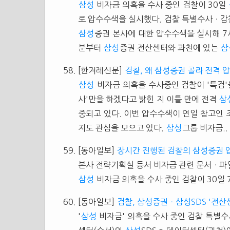
삼성
비자금 의혹을 수사 중인 검찰이 30일
로 압수수색을 실시했다. 검찰 특별수사ㆍ감찰
삼성
증권 본사에 대한 압수수색을 실시해 7시
분부터
삼성
증권 전산센터와 과천에 있는
삼
[한겨레신문]
검찰, 왜 삼성증권 골라 전격
삼성
비자금 의혹을 수사중인 검찰이 '특검'을
사'만을 하겠다고 밝힌 지 이틀 만에 전격
삼
중되고 있다. 이번 압수수색이 연일 참고인 
지도 관심을 모으고 있다.
삼성
그룹 비자금..
[동아일보]
장시간 진행된 검찰의 삼성증권 
본사 전략기획실 등서 비자금 관련 문서ㆍ파
삼성
비자금 의혹을 수사 중인 검찰이 30일 7
[동아일보]
검찰, 삼성증권ㆍ삼성SDS '전산
'
삼성
비자금' 의혹을 수사 중인 검찰 특별수