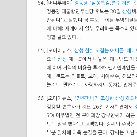
[머니투데이]
정동영 "삼성특검,총수 처벌 목
정동영 대통합민주신당 후보는 30일
삼성
비
안된다"고 말했다.정 후보는 이날 무역의날
에 대해) 재계에서 일부 우려하는 목소리 있
정할 필요 없다,...
[오마이뉴스]
삼성 현실 꼬집는 애니콜 '애니
요즘
삼성
애니콜에서 내놓은 '애니밴드'가
에 이어 거액의 비용을 투자해 인기연예인들로
애니밴드는 타블로, 보아, 시아준수, 진보
놀지도, 말하지도, 사랑하지도 못하는 전체주의 사
[오마이뉴스]
"7년간 내가 조성한 삼성 해외
김용철 변호사가 지난 26일 기자회견에서
SDI 미주법인 전 구매과장 강부찬씨가 최근
드는 일을 했다"고 고백했다. 강씨의 주장은
부분 일치해 더욱 눈길을 끈다. 강씨는 지난 