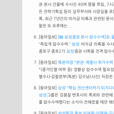
권 본사 건물에 수사진 40여 명을 투입, 7
은 전략기획실 등의 실무부서와 사장실을 포함
록, 최근 7년간의 비자금 의혹과 관련된 문서
찰은 또 오후에는 ...
[동아일보]
[檢 삼성증권 본사 압수수색]돈 
'족집게 압수수색.'
삼성
비자금 의혹을 수사 
종로구 종로2가
삼성
증권 사옥을 전격 압수수색
[동아일보]
특본차장 "본관-계열사 추가수색
"(증거인멸 여부 등) 정황상 압수수색 필요성이
별수사·감찰본부(특본) 김수남(사진) 차장은 30
[동아일보]
삼성 "핵심 전산센터까지 뒤지다
삼성
그룹은 김용철 변호사의 폭로와 관련해 
를 압수수색했다는 소식이 전해졌을 때만 해도
[동아일보]
삼성특검 후보 심재륜-이명재-김