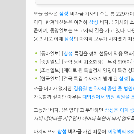
오늘 올라온
삼성
비자금 기사의 수는 총 229개
이다. 한겨레신문은 여전히
삼성
비자금 기사의 소
준이며, 중앙일보는 또 고자의 길을 가고 있다. 다
용 의사로 이제
삼성
의 마지막 보루가 사자졌기 때
[동아일보] [
삼성
특검을 정치 선동에 악용 말라
[중앙일보] [국력 낭비 최소화하는 특검 되어야]
[조선일보] [제대로 된 특별검사 임명에 특검 성
[한국일보] [결국 특검 수사까지 받게 된
삼성
]
조금 어이가 없지만
김용철 변호사의 증언 중 법원
가능할까 싶지만 아무튼
대법원에서 법원 직원을 
그동안 '비자금은 없다'고 부인하던
삼성은 이제 
서버 데이타를 지우면서 데이타 복원이 되지 않도록
마지막으로
삼성
비자금
사건 때문에
이명박의 BB