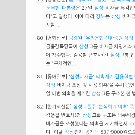
노무현
대통령
은 27일
삼성
비자금 특검법안
다"고 말했다. 이에 따라
정부
는
삼성
비자금
포할 ...
[경향신문]
금감원 "우리은행·신한증권 삼성 
금융감독당국이
삼성
그룹 비자금 차명계좌
에 착수했다. 김용철 변호사(전
삼성
그룹 
는 "구체적인...
[동아일보]
'삼성비자금' 의혹제기 김용철변
삼성
비자금 조성 및 사용 의혹'을 수사 중인
일 이번 의혹을 제기한
삼성
그룹 구조본 전 법
[한겨레신문]
삼성그룹주 '분식회계 의혹' 
김용철 변호사(전
삼성
그룹 구조본 법무팀
비자금을 조성했다는 의혹을 제기하면서 2
다. 이날
삼성
전자 종가는 53만9000원으