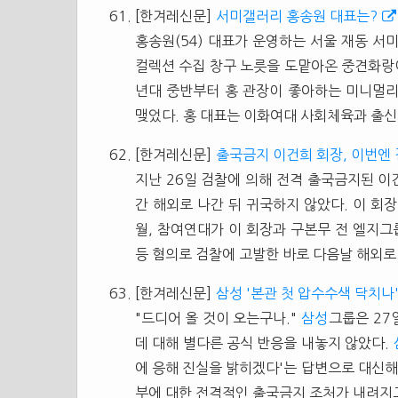
[한겨레신문]
서미갤러리 홍송원 대표는?
홍송원(54) 대표가 운영하는 서울 재동 
컬렉션 수집 창구 노릇을 도맡아온 중견화랑
년대 중반부터 홍 관장이 좋아하는 미니멀
맺었다. 홍 대표는 이화여대 사회체육과 출신으
[한겨레신문]
출국금지 이건희 회장, 이번엔
지난 26일 검찰에 의해 전격 출국금지된 
간 해외로 나간 뒤 귀국하지 않았다. 이 회장
월, 참여연대가 이 회장과 구본무 전 엘지그
등 혐의로 검찰에 고발한 바로 다음날 해외로 나
[한겨레신문]
삼성 '본관 첫 압수수색 닥치나
"드디어 올 것이 오는구나."
삼성
그룹은 27
데 대해 별다른 공식 반응을 내놓지 않았다.
에 응해 진실을 밝히겠다'는 답변으로 대신해 
부에 대한 전격적인 출국금지 조처가 내려지