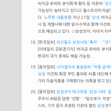
비자금 로비와 분식회계 혐의 등 이른바 '
삼
가능성이 높아지고 있다고 월스트리트저널(W
다.
노무현
대통령
은 지난 27일 '
삼성
비자금
사 및 계열사에 대한 압수수색과 함께 이건희
으로 예상되고 있다. ◇삼성전자, 이미지 타격 
[한국일보]
외신들도 삼성사태 '촉각'… "국
[이데일리 김윤경기자] 비자금 로비와 분식회
한국의 국가 경제도 해칠 가능성...
[동아일보]
서미갤러리 홍송원씨 "작품 공개
삼성
이건희 회장 부인 홍라희 씨를 대신해 
가의 미술작품을 구매했다는 의혹을 받고 있는 
[동아일보]
삼성전자 테크포럼 '삼성 사태' 
주우식 IR팀장 답변 '진땀'…"앞으로가 걱
스트, 기자 등이 초청된 가운데 열린
삼성
전자