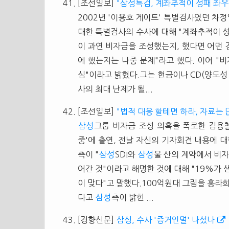
[조선일보]
"삼성특검, 계좌추적이 성패 좌우
2002년 '이용호 게이트' 특별검사였던 차정
대한 특별검사의 수사에 대해 "계좌추적이 성
이 과연 비자금을 조성했는지, 했다면 어떤 
에 했는지는 나중 문제"라고 했다. 이어 "
심"이라고 밝혔다.그는 현금이나 CD(양도성
사의 최대 난제가 될...
[조선일보]
"법적 대응 할테면 하라, 자료는 
삼성
그룹 비자금 조성 의혹을 폭로한 김용철(
중'에 출연, 전날 자신의 기자회견 내용에 
측이 "
삼성
SDI와
삼성
물 산의 계약에서 비자
어간 것"이라고 해명한 것에 대해 "19%가
이 맞다"고 말했다.100억원대 그림을 홍라
다고
삼성
측이 밝힌 ...
[경향신문]
삼성, 수사 '증거인멸' 나섰나