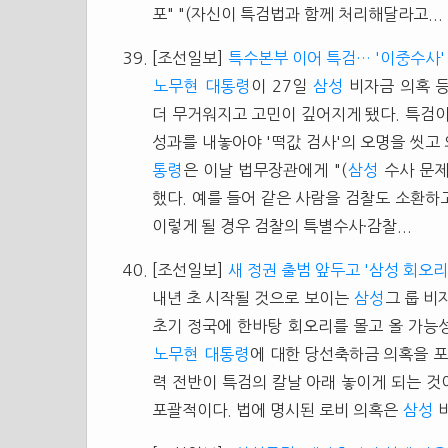
포" "(자신이 특검법과 함께 처리해달라고...
[조선일보]
특수본부 이어 특검… '이중수사'
노무현
대통령
이 27일
삼성
비자금 의혹 
더 무거워지고 고민이 깊어지게 됐다. 특검
성과를 내놓아야 '떡값 검사'의 오명을 씻고
통령
은 이날 법무장관에게 "(
삼성
수사 문제
했다. 예를 들어 같은 사람을 검찰도 소환하
이렇게 될 경우 검찰의 특별수사·감찰...
[조선일보]
새 정권 출범 앞두고 '삼성 회오리
내년 초 시작될 것으로 보이는
삼성
그 룹 비
초기 정국에 한바탕 회오리를 몰고 올 가능성
노무현
대통령
에 대한 당선축하금 의혹을 포
력 전반이 특검의 칼날 아래 놓이게 되는 
포괄적이다. 법에 명시된 로비 의혹은
삼성
비