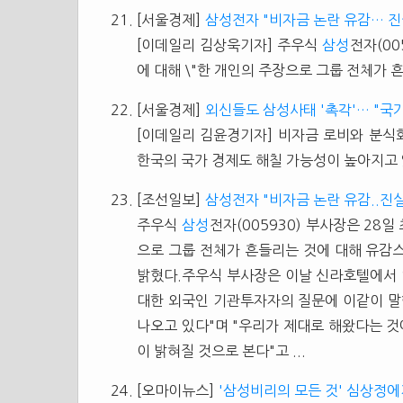
[서울경제]
삼성전자 "비자금 논란 유감… 진
[이데일리 김상욱기자] 주우식
삼성
전자(00
에 대해 \"한 개인의 주장으로 그룹 전체가 흔
[서울경제]
외신들도 삼성사태 '촉각'… "국
[이데일리 김윤경기자] 비자금 로비와 분식회
한국의 국가 경제도 해칠 가능성이 높아지고 
[조선일보]
삼성전자 "비자금 논란 유감..진
주우식
삼성
전자(005930) 부사장은 28일
으로 그룹 전체가 흔들리는 것에 대해 유감
밝혔다.주우식 부사장은 이날 신라호텔에서
대한 외국인 기관투자자의 질문에 이같이 말
나오고 있다"며 "우리가 제대로 해왔다는 것
이 밝혀질 것으로 본다"고 ...
[오마이뉴스]
'삼성비리의 모든 것' 심상정