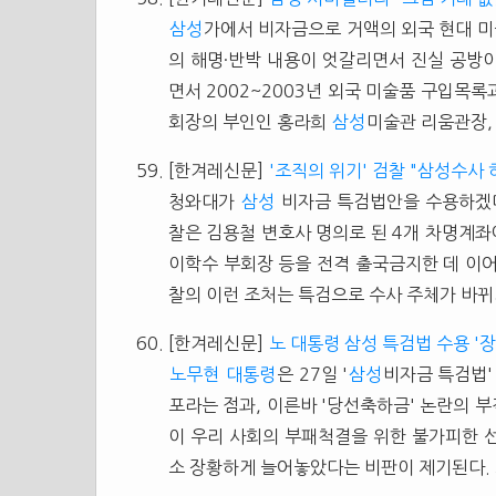
삼성
가에서 비자금으로 거액의 외국 현대 
의 해명·반박 내용이 엇갈리면서 진실 공방이
면서 2002~2003년 외국 미술품 구입목
회장의 부인인 홍라희
삼성
미술관 리움관장, 
[한겨레신문]
'조직의 위기' 검찰 "삼성수사
청와대가
삼성
비자금 특검법안을 수용하겠
찰은 김용철 변호사 명의로 된 4개 차명계좌
이학수 부회장 등을 전격 출국금지한 데 이어
찰의 이런 조처는 특검으로 수사 주체가 바
[한겨레신문]
노 대통령 삼성 특검법 수용 '
노무현
대통령
은 27일 '
삼성
비자금 특검법'
포라는 점과, 이른바 '당선축하금' 논란의 
이 우리 사회의 부패척결을 위한 불가피한 선
소 장황하게 늘어놓았다는 비판이 제기된다.