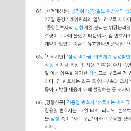
[한겨레신문]
공정위 "중앙일보 위장분리 승인
27일 공정거래위원회의 일부 간부들 사이에
"중앙일보사의
삼성
계열 분리는 위장분리였
결정이 도마에 올랐기 때문이다. 김 변호사
계약이 있었고 지금도 유효한다면 중앙일보사는
[프레시안]
'삼성 비자금' 의혹제기 김용철변
삼성
비자금 조성 및 사용 의혹'을 수사 중
일 이번 의혹을 제기한
삼성
그룹 구조본 전 
이다. 김 변호사는 최근 특수본부측과 조사
등이 고발한 내용에 대해 설명하는 등 조사에
[경향신문]
김용철 변호사 "샘플비는 비자금 
김용철 변호사는 27일 MBC 라디오 '손석
을
삼성
측이 "사실 무근"이라고 주장한 것
비자...