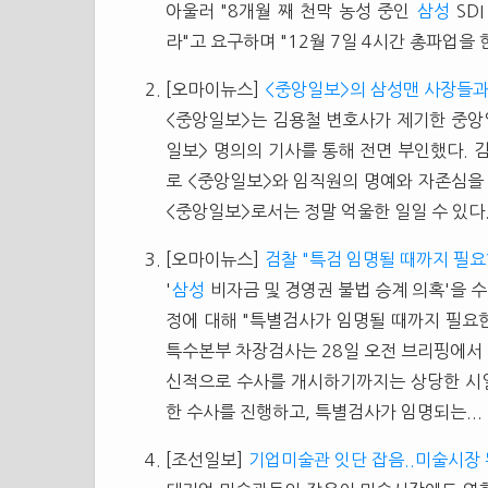
아울러 "8개월 째 천막 농성 중인
삼성
SD
라"고 요구하며 "12월 7일 4시간 총파업을
[오마이뉴스]
<중앙일보>의 삼성맨 사장들과
<중앙일보>는 김용철 변호사가 제기한 중
일보> 명의의 기사를 통해 전면 부인했다. 
로 <중앙일보>와 임직원의 명예와 자존심을
<중앙일보>로서는 정말 억울한 일일 수 있다.
[오마이뉴스]
검찰 "특검 임명될 때까지 필요
'
삼성
비자금 및 경영권 불법 승계 의혹'을 
정에 대해 "특별검사가 임명될 때까지 필요
특수본부 차장검사는 28일 오전 브리핑에서 
신적으로 수사를 개시하기까지는 상당한 시일
한 수사를 진행하고, 특별검사가 임명되는...
[조선일보]
기업미술관 잇단 잡음..미술시장