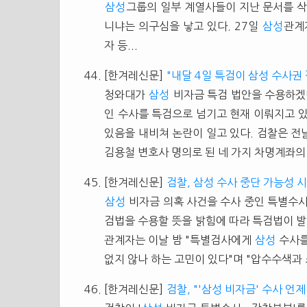
삼성
그룹의 일부 계열사들이 지난 문서를 삭
니냐는 의구심을 낳고 있다. 27일
삼성
관계
자 등...
[한겨레신문]
"내달 4일 특검이 삼성 수사권 
청와대가
삼성
비자금 특검 법안을 수용하겠
인 수사를 특검으로 넘기고 현재 이뤄지고 
있음을 내비쳐 논란이 일고 있다. 검찰은 전
김용철 변호사 명의로 된 네 가지 차명계좌의 
[한겨레신문]
검찰, 삼성 수사 중단 가능성 
삼성
비자금 의혹 사건을 수사 중인 특별수사
검법을 수용할 뜻을 밝힘에 따라 특검법이 발
관계자는 이날 밤 "특별검사에게
삼성
수사를
없지 않나 하는 고민이 있다"며 "압수수색과 
[한겨레신문]
검찰, "'삼성 비자금' 수사 언제