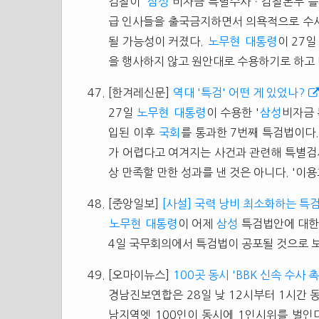
검찰이 '
삼성
비자금 특별수사ㆍ감찰본부'를 
급 인사들을 출국금지하면서 의욕적으로 수사
될 가능성이 커졌다.
노무현
대통령
이 27
을 행사하지 않고 원안대로 수용하기로 하고 
[한겨레신문]
역대 '특검' 어떤 게 있었나?
27일
노무현
대통령
이 수용한 '
삼성
비자금 
입된 이후
국회
를 통과한 7번째 특검법이다
가 어렵다고 여겨지는 사건과 관련해 특별검
상 만족할 만한 성과를 낸 것은 아니다. '이용
[중앙일보]
[사설] 국력 낭비 최소화하는 특
노무현
대통령
이 어제
삼성
특검법안에 대한
4일 국무회의에서 특검법이 공포될 것으로 보이
[오마이뉴스]
100곳 동시 'BBK 신속 수사 
경남진보연합은 28일 낮 12시부터 1시간 동안
남지역엣 100인이 동시에 1인시위를 벌인