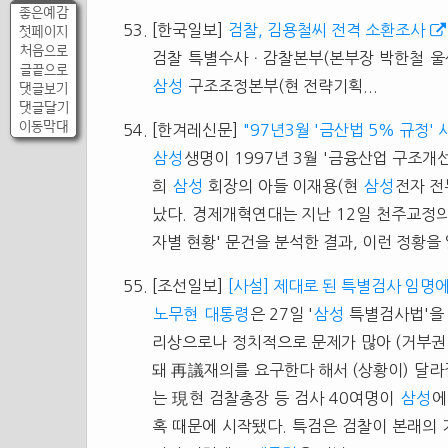
좋은예감
[한국일보]
검찰, 김용철씨 전격 소환조사
첫페이지
처음으로
검찰 특별수사ㆍ감찰본부(본부장 박한철 울
글끝으로
삼성
구조조정본부(현 전략기획...
댓글보기
댓글달기
이동막대
[한겨레신문]
"97년3월 '금산법 5% 규정'
삼성
생명이 1997년 3월 '금융산업 구조개
희
삼성
회장의 아들 이재용(현
삼성
전자 전
났다. 경제개혁연대는 지난 12일 천주교정의
자별 현황' 문건을 분석한 결과, 이런 정황을 
[조선일보]
[사설] 제대로 된 특별검사 임명에
노무현
대통령
은 27일 '
삼성
특별검사법'을
리상으로나 정치적으로 문제가 많아 (거부권
돼 再議재의를 요구한다 해서 (상황이) 달라
는 現현 검찰총장 등 검사 40여명이
삼성
에
혹 때문에 시작됐다. 특검은 검찰이 본래의 