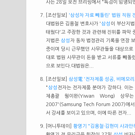
사는 28일 오전 브리핑에서 "특검이 임명되면
[조선일보]
'삼성차 자료 빼돌린' 법원 직원
대법원은 김용철 변호사가 '
삼성
이 부산지법
태웠다'고 주장한 것과 관련해 진위를 파악
지법은
삼성
자 동차 법정관리 기록을 연장 
중이며 당시 근무했던 사무관들을 대상으로 
대로 법원 사무관이 돈을 받고 서류를 빼돌
으로 보인다.대법원은...
[조선일보]
삼성電 '전자제품 성공, 비메모리
"
삼성
전자는 전자제품 분야가 강하다. 이는
체총괄 웡이완(Yiwan Wong) 상
2007'(Samsung Tech Forum 2007)에서
서 강세를 보이고 있으며, 이에 따른 전자...
[머니투데이]
황영기 "김용철·김현미 사과안
황영기 전 우리금융 회장이 27일
삼성
비자금