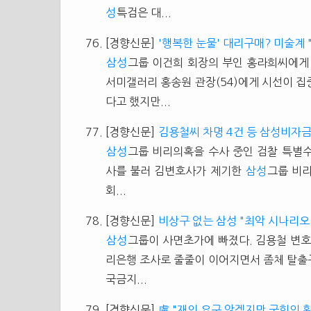
성
특검은 대...
[경향신문]
'행복한 눈물' 대리구매? 미술계 
삼성
그룹 이건희 회장의 부인 홍라희씨에게
서미갤러리 홍송원 관장(54)에게 시선이 집
다고 했지만...
[경향신문]
김용철씨 차명 4건 등 삼성비자금
삼성
그룹 비리의혹을 수사 중인 검찰 특별수
사를 불러 김변호사가 제기한
삼성
그룹 비리
회...
[경향신문]
비상구 없는 삼성 "최악 시나리오
삼성
그룹이 사면초가에 빠졌다. 김용철 변호
리은행 조사로 줄줄이 이어지면서 좀체 탈출구
국금지...
[경향신문]
盧 "재의 요구 않겠지만 국회의 횡