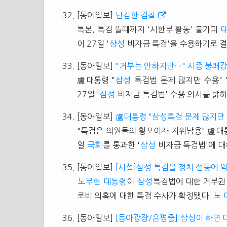
[동아일보]
난감한 검찰
특본, 특검 뜰때까지 '시한부 활동' 불가피
이 27일 '
삼성
비자금 특검'을 수용하기로 결정
[동아일보]
"거부는 안하지만…" 시종 불쾌감
盧대통령 "
삼성
특검법 문제 많지만 수용" 
27일 '
삼성
비자금 특검법' 수용 의사를 밝히면
[동아일보]
盧대통령 "삼성특검 문제 많지만 
"특검은 의원들의 횡포이자 지위남용" 盧대통
일
국회
를 통과한 '
삼성
비자금 특검법'에 대해 
[동아일보]
[사설]삼성 특검을 정치 선동에 
노무현
대통령
이
삼성
특검법에 대한 거부권
로비 의혹에 대한 특검 수사가 확정됐다. 노
[동아일보]
[동아광장/윤평중]'삼성이 하면 