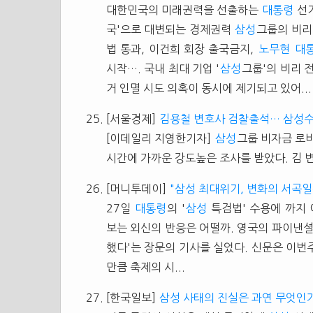
대한민국의 미래권력을 선출하는
대통령
선거
국'으로 대변되는 경제권력
삼성
그룹의 비리
법 통과, 이건희 회장 출국금지,
노무현
대
시작…. 국내 최대 기업 '
삼성
그룹'의 비리 
거 인멸 시도 의혹이 동시에 제기되고 있어...
[서울경제]
김용철 변호사 검찰출석… 삼성
[이데일리 지영한기자]
삼성
그룹 비자금 로비
시간에 가까운 강도높은 조사를 받았다. 김 변
[머니투데이]
"삼성 최대위기, 변화의 서곡일
27일
대통령
의 '
삼성
특검법' 수용에 까지
보는 외신의 반응은 어떨까. 영국의 파이낸셜타
했다'는 장문의 기사를 실었다. 신문은 이
만큼 축제의 시...
[한국일보]
삼성 사태의 진실은 과연 무엇인