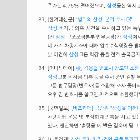
주가는 4.76% 떨어졌으며,
삼성
물산 역시 2
[한겨레신문]
'법위의 삼성' 본격 수사
삼성
비자금 의혹 사건을 수사하고 있는 특별
(전
삼성
구조조정본부 법무팀장)가
삼성
에
네 가지 차명계좌에 대해 압수수색영장을 받
날 이건희
삼성
그룹 회장 등을 전격 출국금지
[머니투데이]
檢, 김용철 변호사 참고인 소환 
삼성
그룹 비자금 의혹 등을 수사 중인 검찰
그룹 법무팀장(변호사)를 소환해 조사 중이라
오후 김 변호사를 참고인 자격으로 소환했다"며
[국민일보]
[비즈카페] 금감원 "삼성을 어쩌
차명계좌 운용 및 분식회계 의혹을 사고 있
있다. 웬만하면 '흙탕물'에 발을 깊숙이 담그
[서울경제]
삼성 투자 차질·경영 공백 불가피