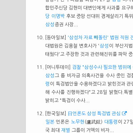
합민주신당 김현미 대변인에게 사과를 요구하고
당
이명박
후보 중앙 선대위 경제살리기 특위
삼성
증권 사장...
[동아일보]
'삼성차 자료 빼돌린' 법원 직원
대법원은 김용철 변호사가 '
삼성
이 부산지법
태웠다'고 주장한 것과 관련해진위를 파악 중이라
[머니투데이]
검찰 "삼성수사 필요한 범위에 
삼성
그 룹 비자금 의혹사건을 수사 중인 
령
이 특검법안을 수용하겠다고 밝힌것과 관련
해 수사를 진행하겠다"고 28일 밝혔다.특
밝히고 "특검이 수사...
[한국일보]
日언론도 삼성 특검법 관심
일본
언론은
노무현
(盧武鉉)
대통령
이 27
국 최대
재벌
그룹이 거액의 비자...