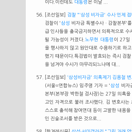
이다.이런데도
대통령
은 이날 ...
[조선일보]
검찰 "'삼성 비자금' 수사 언제 접
검찰이 '
삼성
비자금 특별수사ㆍ감찰본부'를 
급 인사들을 출국금지하면서 의욕적으로 수사
될 가능성이 커졌다.
노무현
대통령
이 27일
을 행사하지 않고 원안대로 수용하기로 하고
했기 때문이다.특검법이 발효되는 즉시 검찰
을 넘겨야 수사가 마무리되느냐에 대...
[조선일보]
'삼성비자금' 의혹제기 김용철 변
(서울=연합뉴스) 임주영 기자 = '
삼성
비자금
본부(본부장 박한철 검사장)는 27일 의혹을
고인 자격으로 불러 조사했다. 김 변호사는
스스로 출석해 참여연대 등이 고발한 내용을 
인 진술조서를 받은 것으로...
[한겨레신문]
삼성·서미갤러리 "그림 거래 없