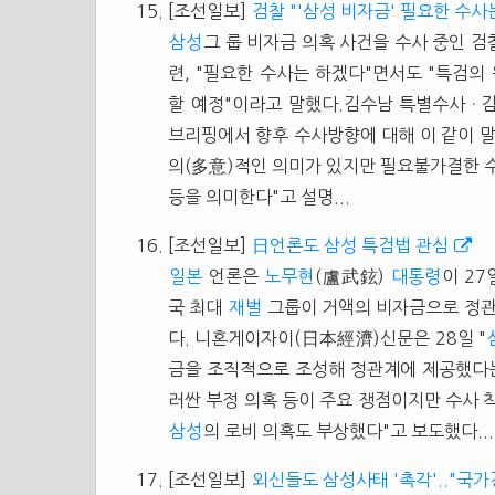
[조선일보]
검찰 "'삼성 비자금' 필요한 수사
삼성
그 룹 비자금 의혹 사건을 수사 중인 검
련, "필요한 수사는 하겠다"면서도 "특검의
할 예정"이라고 말했다.김수남 특별수사ㆍ감
브리핑에서 향후 수사방향에 대해 이 같이 말
의(多意)적인 의미가 있지만 필요불가결한 수
등을 의미한다"고 설명...
[조선일보]
日언론도 삼성 특검법 관심
일본
언론은
노무현
(盧武鉉)
대통령
이 27
국 최대
재벌
그룹이 거액의 비자금으로 정관
다. 니혼게이자이(日本經濟)신문은 28일 "
금을 조직적으로 조성해 정관계에 제공했다는
러싼 부정 의혹 등이 주요 쟁점이지만 수사 착
삼성
의 로비 의혹도 부상했다"고 보도했다...
[조선일보]
외신들도 삼성사태 '촉각'.."국