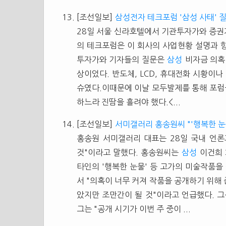
[조선일보]
삼성전자 테크포럼 '삼성 사태' 
28일 서울 신라호텔에서 기관투자가와 증권
의 테크포럼은 이 회사의 사업현황 설명과 
투자가와 기자들의 질문은
삼성
비자금 의혹
상이었다. 반도체, LCD, 휴대전화 시황이
슈였다.이때문에 이날 모두발제를 통해 포럼을
하느라 진땀을 흘려야 했다.<...
[조선일보]
서미갤러리 홍송원씨 "'행복한 눈
홍송원 서미갤러리 대표는 28일 국내 언론
것"이라고 말했다. 홍송원씨는
삼성
이건희 
타인의 '행복한 눈물' 등 고가의 미술작품을
서 "의혹이 너무 커져 작품을 공개하기 위해
았지만 조만간이 될 것"이라고 언급했다. 그
그는 "공개 시기가 이번 주 중이 ...