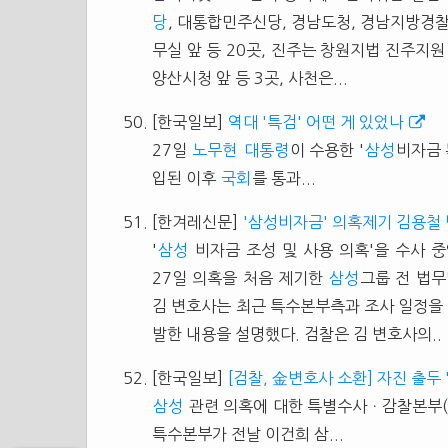
당
, 대통합민주신당, 경남도청, 경남지방경찰
무실 앞 등 20곳, 진주는 창원지법 진주지원 
양산시청 앞 등 3곳, 사천은...
[한국일보]
역대 '특검' 어떤 게 있었나
27일
노무현
대통령
이 수용한 '
삼성
비자금 
입된 이후
국회
를 통과...
[한겨레신문]
'삼성비자금' 의혹제기 김용철
'
삼성
비자금 조성 및 사용 의혹'을 수사 
27일 의혹을 처음 제기한
삼성
그룹 전 법무
김 변호사는 최근 특수본부측과 조사 일정을 
발한 내용을 설명했다. 검찰은 김 변호사의..
[한국일보]
[검찰, 金변호사 소환] 자진 출두
삼성
관련 의혹에 대한 특별수사ㆍ감찰본부(
특수본부가 전날 이건희 삼...