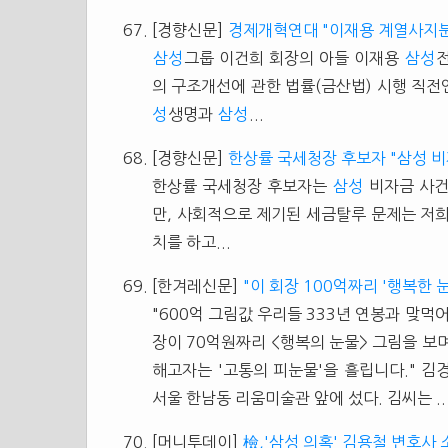
[경향신문]
경제개혁연대 "이재용 계열사지분
삼성
그룹 이건희 회장의 아들 이재용
삼성
의 구조개선에 관한 법률(금산법) 시행 직전
성
생명과
삼성
...
[경향신문]
한상률 국세청장 후보자 "삼성 비
한상률 국세청장 후보자는
삼성
비자금 사건
만, 사회적으로 제기된 세금탈루 문제는 저희
치를 하고...
[한겨레신문]
"이 회장 100억짜리 '행복한 
"600억 그림값 우리들 333년 연봉과 맞
장이 70억원짜리 <행복의 눈물> 그림을 보며
해고자는 '고통의 피눈물'을 흘립니다." 김경
서울 한남동 리움미술관 앞에 섰다. 김씨는 ..
[머니투데이]
檢,'삼성 의혹' 김용철 변호사 