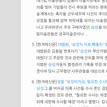
대기업 미술관들의 잡음이 미술시장에도 영
의를 빚어 기업들이 전시 후원을 꺼리는 분
술계에서는 촉각을 곤두세우며 사건의 추이를
짓점을 통과해 살짝 하락세를 보이는 미술경
냐고 우려하면서 주요 구매자였던
삼성
을 
업미술관들은 성곡미술관이나 ...
[한겨레신문]
대법원, '삼성차 자료 빼돌린'
대법원은 김용철 변호사가 '
삼성
이 부산지법
태웠다'고 주장한 것과 관련해 진위를 파악 
지법은
삼성
자동차 법정관리 기록을 연장 보
중이며 당시 근무했던 사무관들을 대상으로 
[한겨레신문]
검찰 "삼성비자금, 필요한 수사
삼성
그 룹 비자금 의혹 사건을 수사 중인 검
입이 확정된 것과 관련, "필요한 수사는 하
위에 국한해 수사할 예정"이라고 말했다. 