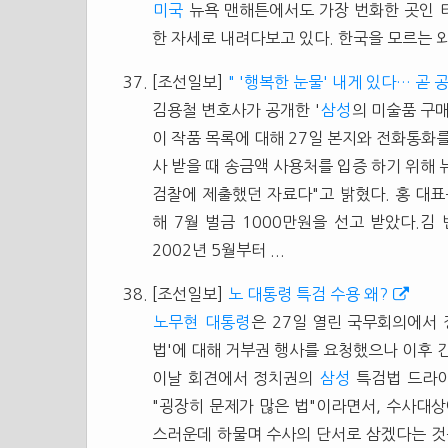
미국
뉴욕 맨해튼에서도 가장 번화한 곳인
한 자세로 내려다보고 있다. 한국을 모르는
[조선일보]
" '행복한 눈물' 내게 있다… 곧 
김용철 변호사가 공개한 '
삼성
의 미술품 구매
이 작품 목록에 대해 27일 본지와 전화통화를 
사 받을 때 송금액 사용처를 입증 하기 위해
검찰에 제출했던 자료다"고 밝혔다. 홍 대표는
해 7월 벌금 1000만원을 선고 받았다.
2002년 5월부터 ...
[조선일보]
노 대통령 특검 수용 왜?
노무현
대통령
은 27일 열린 국무회의에서
법'에 대해 거부권 행사를 요청했으나 이후 
이날 회견에서 정치권의
삼성
특검법 드라이
"굉장히 문제가 많은 법"이라면서, 수사대상
스러운데 하물며 수사의 단서로 삼겠다는 