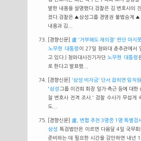
발한 내용을 설명했다.검찰은 김 변호사의 
졌다.검찰은 ▲삼성그룹 경영권 불법승계 ▲
내용과 김...
[경향신문]
盧 '거부해도 재의결' 판단 마지
노무현
대통령
이 27일 청와대 춘추관에서
고 있다.| 청와대사진기자단
노무현
대통령
로 한다고 발표했...
[경향신문]
'삼성 비자금' 단서 잡히면 임직
'
삼성
그룹 이건희 회장 일가·측근 등에 대한 
철 변호사 전격 조사.' 검찰 수사가 무섭게
도...
[경향신문]
盧, 변협 추천 3명중 1명 특별검
삼성
특검법안은 이르면 다음달 4일 국무회
준비하는 데 필요한 시간을 감안하면 내년 