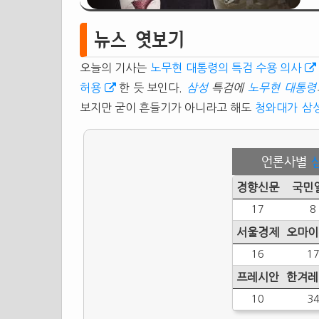
뉴스 엿보기
오늘의 기사는
노무현 대통령의 특검 수용 의사
허용
한 듯 보인다.
삼성
특검에
노무현
대통령
보지만 굳이 흔들기가 아니라고 해도
청와대가
삼
언론사별
경향신문
국민
17
8
서울경제
오마이
16
1
프레시안
한겨레
10
3