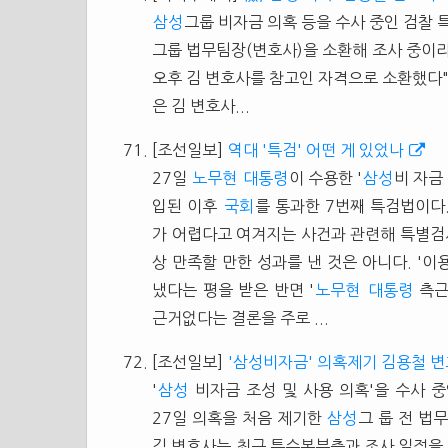
삼성
그룹 비자금 의혹 등을 수사 중인 검찰
그룹 법무팀장(변호사)을 소환해 조사 중이라
오후 김 변호사를 참고인 자격으로 소환했다"
은 김 변호사...
[조선일보]
역대 '특검' 어떤 게 있었나
27일
노무현
대통령
이 수용한 '
삼성
비 자금
입된 이후
국회
를 통과한 7번째 특검법이다
가 어렵다고 여겨지는 사건과 관련해 특별검
상 만족할 만한 성과를 낸 것은 아니다. '이
냈다는 평을 받은 반면 '
노무현
대통령
측근
근거없다는 결론을 주로 ...
[조선일보]
'삼성비자금' 의혹제기 김용철 변
'
삼성
비자금 조성 및 사용 의혹'을 수사 
27일 의혹을 처음 제기한
삼성
그 룹 전 법
김 변호사는 최근 특수본부측과 조사 일정을 