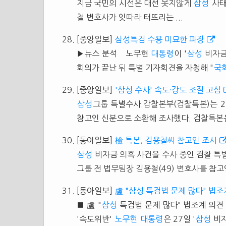
지금 국민의 시선은 대선 못지않게
삼성
사태
철 변호사가 잇따라 터뜨리는 ...
[중앙일보]
삼성특검 수용 미묘한 파장
▶뉴스 분석 노무현
대통령
이 '
삼성
비자금
회의가 끝난 뒤 특별 기자회견을 자청해 "
국
[중앙일보]
'삼성 수사' 속도·강도 조절 고심
삼성
그룹 특별수사.감찰본부(검찰특본)는 
참고인 신분으로 소환해 조사했다. 검찰특본
[동아일보]
檢 특본, 김용철씨 참고인 조사
삼성
비자금 의혹 사건을 수사 중인 검찰 특
그룹 전 법무팀장 김용철(49) 변호사를 참고인
[동아일보]
盧 "삼성 특검법 문제 많다" 법조
■ 盧 "
삼성
특검법 문제 많다" 법조계 의견
'속도위반'
노무현
대통령
은 27일 '
삼성
비자