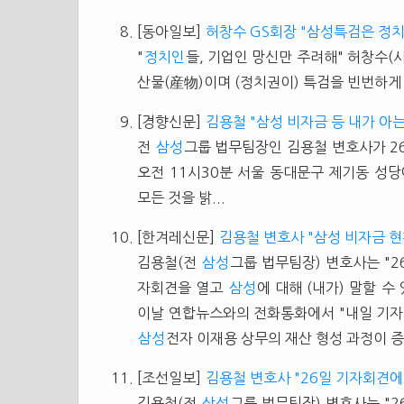
[동아일보]
허창수 GS회장 "삼성특검은 정치
"
정치인
들, 기업인 망신만 주려해" 허창수(사
산물(産物)이며 (정치권이) 특검을 빈번하게 요
[경향신문]
김용철 "삼성 비자금 등 내가 아는
전
삼성
그룹 법무팀장인 김용철 변호사가 26
오전 11시30분 서울 동대문구 제기동 성
모든 것을 밝...
[한겨레신문]
김용철 변호사 "삼성 비자금 현
김용철(전
삼성
그룹 법무팀장) 변호사는 "2
자회견을 열고
삼성
에 대해 (내가) 말할 수
이날 연합뉴스와의 전화통화에서 "내일 기
삼성
전자 이재용 상무의 재산 형성 과정이 증
[조선일보]
김용철 변호사 "26일 기자회견에서
김용철(전
삼성
그룹 법무팀장) 변호사는 "2