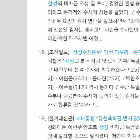
삼성
의 비자금 조성 및 로비, 경영권 불법
리하고 본격적인 수사에 시동을 걸었다. 김
인선된 8명의 검사 명단을 발표하면서 "최
에 인선된 검사는 에버랜드 사건을 수사했던 
대진·박찬호·조재빈·이경...
[조선일보]
'삼성수사본부' 인선 마무리…본
검찰은 '
삼성
그 룹 비자금 및 로비 의혹' 
고 내일부터 본격 수사에 착수하겠다고 25
기)ㆍ이원곤(24기)ㆍ윤대진(25기)ㆍ박찬호
기)ㆍ이주형(31기) 검사 등이다.김수남 특
수부나 금융분야 수사에 능력이 있는 검사들이
가로 합류할 것"이라고...
[한겨레신문]
노대통령 "당선축하금 받지 않
청와대는 이번주 안으로
삼성
비자금 특검법
정해 발표할 것으로 알려졌다. 청와대 핵심 