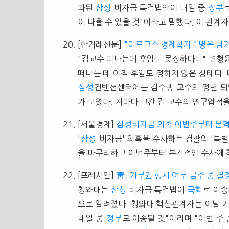
과된
삼성
비자금 특검법안이 내일 중
정부
이 나올 수 있을 것"이라고 말했다. 이 관계자
[한겨레신문]
"마르크스 경제학자 1명은 남겨
"김교수 떠나는데 후임도 못정하다니" 변형윤 
떠나는 데 아직 후임도 정하지 않은 상태다. 
삼성
컨벤션센터에는 김수행 교수의 정년 퇴임
가 모였다. 저마다 그간 김 교수의 연구업적을
[서울경제]
삼성비자금 의혹 이번주부터 본
'
삼성
비자금' 의혹을 수사하는 검찰의 '특
을 마무리하고 이번주부터 본격적인 수사에 착
[프레시안]
靑, 거부권 행사 여부 금주 중 결
청와대는
삼성
비자금 특검법이
국회
로 이송
으로 알려졌다. 청와대 핵심관계자는 이날 기
내일 중
정부
로 이송될 것"이라며 "이번 주