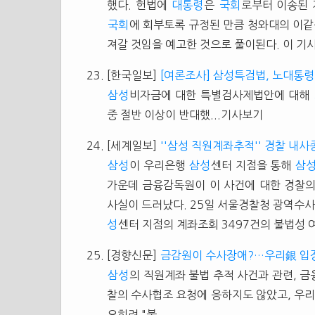
했다. 헌법에
대통령
은
국회
로부터 이송된 
국회
에 회부토록 규정된 만큼 청와대의 이같
져갈 것임을 예고한 것으로 풀이된다. 이 기
[한국일보]
[여론조사] 삼성특검법, 노대통
삼성
비자금에 대한 특별검사제법안에 대해
중 절반 이상이 반대했...기사보기
[세계일보]
''삼성 직원계좌추적'' 경찰 내사
삼성
이 우리은행
삼성
센터 지점을 통해
삼
가운데 금융감독원이 이 사건에 대한 경찰
사실이 드러났다. 25일 서울경찰청 광역수사
성
센터 지점의 계좌조회 3497건의 불법성
[경향신문]
금감원이 수사장애?…우리銀 입
삼성
의 직원계좌 불법 추적 사건과 관련, 금
찰의 수사협조 요청에 응하지도 않았고, 우리
오히려 "불...