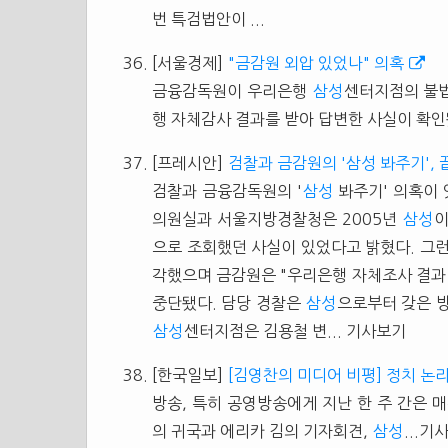
번 특검법안이 ...
[서울경제]
"금감원 외압 있었나" 의혹
금융감독원이 우리은행
삼성
센터지점의 불법
행 자체감사 결과를 받아 답변한 사실이 확인됐
[프레시안]
검찰과 금감원의 '삼성 봐주기', 
검찰과 금융감독원의 '
삼성
봐주기' 의혹이 
의원실과 서울지방경찰청은 2005년
삼성
으로 조회했던 사실이 있었다고 밝혔다. 그
각했으며 금감원은 "우리은행 자체조사 결과
중단됐다. 담당 경찰은
삼성
으로부터 갖은 
삼성
센터지점은 김용철 변... 기사보기
[한국일보]
[김영찬의 미디어 비평] 정치 논
방송, 특히 공영방송에게 지난 한 주 간은 
의 귀국과 에리카 김의 기자회견,
삼성
...기