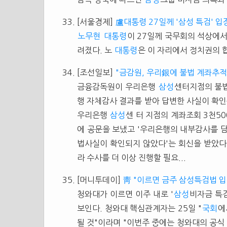
[서울경제]
盧대통령 27일께 '삼성 특검' 입
노무현
대통령
이 27일께 국무회의 석상에서 
려졌다. 노
대통령
은 이 자리에서 정치권의 합
[조선일보]
"금감원, 우리銀에 불법 계좌추적 
금융감독원이 우리은행
삼성
센터지점의 불법
행 자체감사 결과를 받아 답변한 사실이 확인
우리은행
삼성
센 터 지점의 계좌조회 3천5
에 공문을 보냈고 '우리은행의 내부감사를 
법사실이 확인되지 않았다'는 회신을 받았다
라 수사를 더 이상 진행할 필요...
[머니투데이]
靑 "이르면 금주 삼성특검법 입
청와대가 이르면 이주 내로 '
삼성
비자금 특
보인다. 청와대 핵심관계자는 25일 "
국회
에
될 것"이라며 "이번주 중에는 청와대의 공식 