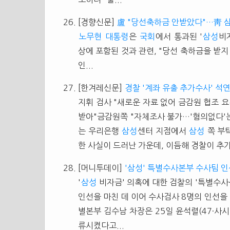
[경향신문]
盧 "당선축하금 안받았다"…靑 
노무현
대통령
은
국회
에서 통과된 '
삼성
비
상에 포함된 것과 관련, "당선 축하금을 받지
인...
[한겨레신문]
경찰 '계좌 유출 추가수사' 석
지휘 검사 "새로운 자료 없어 금감원 협조 요
받아"금감원쪽 "자체조사 불가…'혐의없다'는
는 우리은행
삼성
센터 지점에서
삼성
쪽 부
한 사실이 드러난 가운데, 이듬해 경찰이 추가
[머니투데이]
'삼성' 특별수사본부 수사팀 
'
삼성
비자금' 의혹에 대한 검찰의 '특별수사
인선을 마친 데 이어 수사검사 8명의 인선을
별본부 김수남 차장은 25일 윤석렬(47·사시
류시켰다고...