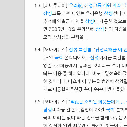
[머니투데이]
우리銀, 삼성그룹 직원 계좌 
삼성
그룹 본관에 있는 우리은행
삼성
센터 
추적해 입출금 내역을
삼성
에 제공한 것으로
면 2005년 10월 우리은행
삼성
센터 지점을
모직 감사팀의 부탁을...
[오마이뉴스]
삼성 특검법, '당선축하금'이 
23일
국회
본회의에서, '
삼성
비자금 특검법'
영길 3자회동에서 통과될 것이라는 점이 이미
띄는 내용 중 하나입니다. 바로, '당선축하
한 것입니다. 애초에 이 부분을 법안에 삽입
게도 대통합민주신당 측이 순순이 받아들였다.
[오마이뉴스]
'떡값은 소외된 이웃들에게'..
삼성
비자금 관련 특검법이 23일
국회
본회의
국의 미래는 없다'라는 인식을 함께 나누는 
한 강렬한 열망 때문인지 줄기찬 빗물에도 