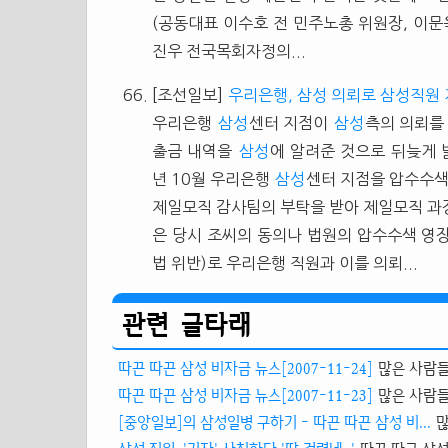
(공동대표 이수호 전 민주노총 위원장, 이문
진우 전국목회자정의...
[조선일보]
우리은행, 삼성 의뢰로 삼성직원
우리은행
삼성
센터 지점이
삼성
측의 의뢰를
출금 내역을
삼성
에 알려준 것으로 뒤늦게 
년 10월 우리은행
삼성
센터 지점을 압수수
제일모직 감사팀의 부탁을 받아 제일모직 과
은 당시 조씨의 동의나 법원의 압수수색 영
법 위반)로 우리은행 직원과 이를 의뢰...
관련 글타래
따끈 따끈 삼성 비자금 뉴스[2007-11-24]
많은 사람들
따끈 따끈 삼성 비자금 뉴스[2007-11-23]
많은 사람들
[중앙일보]의 삼성일병 구하기 - 따끈 따끈 삼성 비...
많