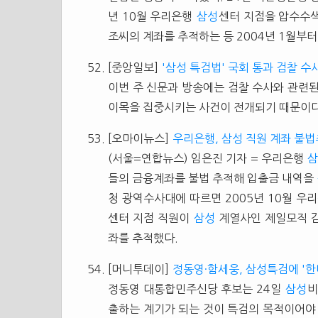
년 10월 우리은행
삼성
센터 지점을 압수수
조씨의 계좌를 추적하는 등 2004년 1월부터 2
[중앙일보]
'삼성 특검법' 국회 통과 검찰 수
이번 주 신문과 방송에는 검찰 수사와 관련된
이목을 집중시키는 사건이 전개되기 때문이다. 첫
[오마이뉴스]
우리은행, 삼성 직원 계좌 불
(서울=연합뉴스) 임은진 기자 = 우리은행
삼
들의 금융계좌를 불법 추적해 입출금 내역을
청 광역수사대에 따르면 2005년 10월 우
센터 지점 직원이
삼성
계열사인 제일모직 감
좌를 추적했다.
[머니투데이]
정동영·함세웅, 삼성특검에 '한
정동영 대통합민주신당 후보는 24일
삼성
비
출하는 계기가 되는 것이 특검의 목적이어야 