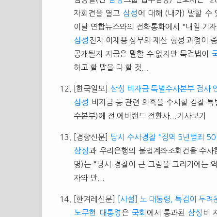
자회견을 열고
삼성
에 대해 (내가) 말할 수
이날 연합뉴스와의 전화통화에서 "내일 기
삼성
전자 이재용 상무의 재산 형성 과정이 증
공개될지 지금은 말할 수 없지만 특검법이
하고 할 말을 다 할 것...
[한국일보]
삼성 비자금 특별수사본부 검사 
삼성
비자금 등 관련 의혹을 수사할 검찰 
수본부)에 전 에버랜드 전환사...기사보기
[경향신문]
당시 수사경찰 "징역 5년범죄 5
삼성
과 우리은행의 불법계좌조회건을 수사한
명)는 "당시 경찰이 큰 그림을 그리기에는 
자와 만...
[한겨레신문]
[사설] 노 대통령, 특검이 두려
노무현
대통령
은
국회
에서 통과된
삼성
비 