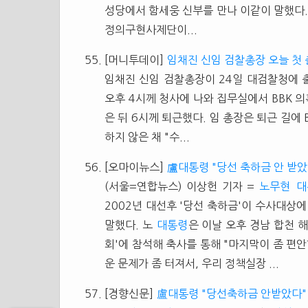
성당에서 함세웅 신부를 만나 이같이 말했다.
정의구현사제단이...
[머니투데이]
임채진 신임 검찰총장 오늘 첫
임채진 신임 검찰총장이 24일 대검찰청에 출
오후 4시께 청사에 나와 집무실에서 BBK 
은 뒤 6시께 퇴근했다. 임 총장은 퇴근 길에 
하지 않은 채 "수...
[오마이뉴스]
盧대통령 "당선 축하금 안 받았
(서울=연합뉴스) 이상헌 기자 =
노무현
대
2002년 대선후 '당선 축하금'이 수사대상에
말했다. 노
대통령
은 이날 오후 경남 합천 
회'에 참석해 축사를 통해 "마지막이 좀 편
운 문제가 좀 터져서, 우리 정책실장 ...
[경향신문]
盧대통령 "당선축하금 안받았다"