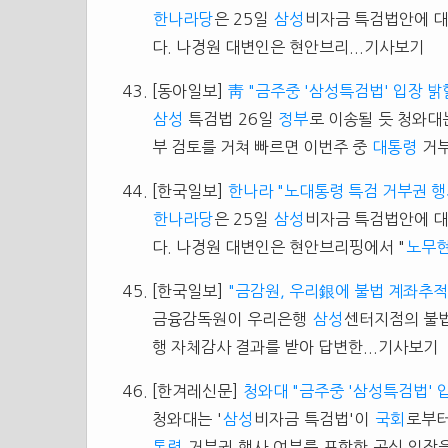
한나라당
은 25일
삼성
비자금 특검법안에 
다. 나경원 대변인은 현안브리...기사보기
[동아일보]
靑 "금주중 '삼성특검법' 입장 밝
삼성
특검법 26일
정부
로 이송될 듯 청와대는
부 검토를 거쳐 빠르면 이번주 중
대통령
거부
[한국일보]
한나라 "노대통령 특검 거부권 행
한나라당
은 25일
삼성
비자금 특검법안에 
다. 나경원 대변인은 현안브리핑에서 "
노무
[한국일보]
"금감원, 우리銀에 불법 계좌추적 
금융감독원이 우리은행
삼성
센터지점의 불법
행 자체감사 결과를 받아 답변한...기사보기
[한겨레신문]
청와대 "금주중 '삼성특검법' 입
청와대는 '
삼성
비자금 특검법'이
국회
로부터
통령
거부권 행사 여부를 포함한 공식 입장을