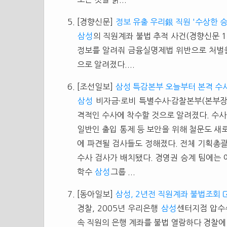
[경향신문]
정보 유출 우리銀 직원 '수상한 승
삼성
의 직원계좌 불법 추적 사건(경향신문 1
정보를 알려줘 금융실명제법 위반으로 처벌을
으로 알려졌다....
[조선일보]
삼성 특감본부 오늘부터 본격 수
삼성
비자금·로비 특별수사·감찰본부(본부장 
격적인 수사에 착수할 것으로 알려졌다. 수사
일반인 출입 통제 등 보안을 위해 철문도 새로
에 파견될 검사들도 정해졌다. 전체 기획총괄
수사 검사가 배치됐다. 경영권 승계 팀에는 
학수
삼성
그룹 ...
[동아일보]
삼성, 2년전 직원계좌 불법조회
경찰, 2005년 우리은행
삼성
센터지점 압
속 직원의 은행 계좌를 불법 열람하다 경찰에 