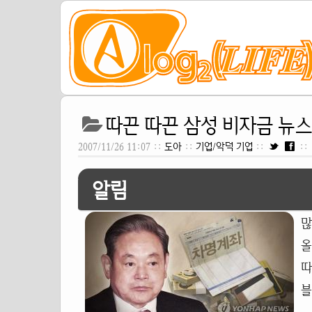
따끈 따끈 삼성 비자금 뉴스[20
2007/11/26 11:07 ::
도아
::
기업/악덕 기업
::
::
알림
많
따
블