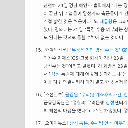
관련해 24일 경남 해인사 법회에서 "나는 
이 끝난 뒤 기업들이 당선자와 측근들에게 
직접 밝힌 것은 처음이다. 노
대통령
은 그러
했다. 청와대는 25일 "특검 수용 여부와는 
도 된다는 것으로 들릴 수밖에 없는 것이다.
[한겨레신문]
"특검은 기업 망신 주는 것"
허창수 지에스(GS)그룹 회장이 지난 23일
망신주는 것"이라고 말했다. 허 회장은 2
서 "
삼성
특검에 대해 어떻게 생각하느냐"는 
치를 자꾸 연결시키려 하지 말고 한국 경제를 
[조선일보]
금감원 "우리銀 계좌추적사건, 
금융감독원은 "경찰의 우리은행
삼성
센터지
춰 최선의 대응을 했다"고 25일 해명했다. 경
[오마이뉴스]
삼성 특본, 수사팀 인선 마무리.