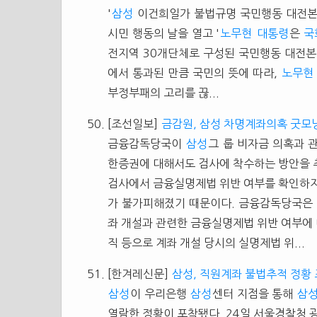
'
삼성
이건희일가 불법규명 국민행동 대전본부
시민 행동의 날을 열고 '
노무현
대통령
은
국
전지역 30개단체로 구성된 국민행동 대전
에서 통과된 만큼 국민의 뜻에 따라,
노무현
부정부패의 고리를 끊...
[조선일보]
금감원, 삼성 차명계좌의혹 굿
금융감독당국이
삼성
그 룹 비자금 의혹과 
한증권에 대해서도 검사에 착수하는 방안을 
검사에서 금융실명제법 위반 여부를 확인하지
가 불가피해졌기 때문이다. 금융감독당국은 
좌 개설과 관련한 금융실명제법 위반 여부에 
직 등으로 계좌 개설 당시의 실명제법 위...
[한겨레신문]
삼성, 직원계좌 불법추적 정황
삼성
이 우리은행
삼성
센터 지점을 통해
삼
열람한 정황이 포착됐다. 24일 서울경찰청 