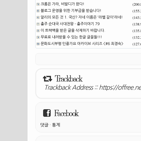
(200
크롬은 가라, 비발디가 왔다!
(155
블로그 운영을 위한 기부금을 받습니다!
(143
알리의 모든 것 1. 국산? 자네 이름은 '라벨 갈이'라네!
(138
충주 순대국 사대천왕 - 충주이야기 79
(135
이 트랙백을 받은 글을 삭제하기 바랍니다.
(132
무료로 내려받을 수 있는 한글 글꼴들!!!
(127
문화도시부평 민중가요 아카이브 시리즈 <#6 최경숙>
Trackback
Trackback Address ::
https://offree.
Facebook
댓글
·
통계