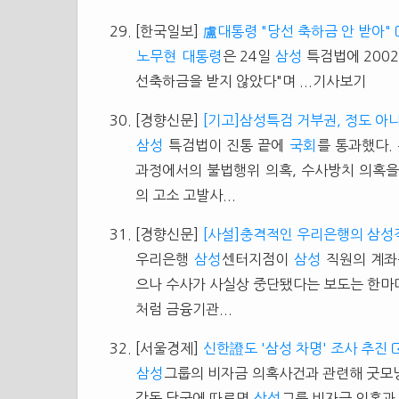
[한국일보]
盧대통령 "당선 축하금 안 받아"
노무현
대통령
은 24일
삼성
특검법에 2002
선축하금을 받지 않았다"며 ...기사보기
[경향신문]
[기고]삼성특검 거부권, 정도 아
삼성
특검법이 진통 끝에
국회
를 통과했다.
과정에서의 불법행위 의혹, 수사방치 의혹을
의 고소 고발사...
[경향신문]
[사설]충격적인 우리은행의 삼성
우리은행
삼성
센터지점이
삼성
직원의 계좌
으나 수사가 사실상 중단됐다는 보도는 한마디
처럼 금융기관...
[서울경제]
신한證도 '삼성 차명' 조사 추진
삼성
그룹의 비자금 의혹사건과 관련해 굿모닝
감독 당국에 따르면
삼성
그룹 비자금 의혹과