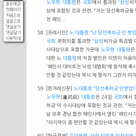
노무현
대통령
은
국회
에서 통과된 '
삼성
비
좋은예감
첫페이지
상에 포함된 것과 관련, "저는 당선축하금을 
처음으로
천 해인...
글끝으로
댓글보기
댓글달기
[프레시안]
노 대통령 "난 당선축하금 안 받
이동막대
국회
본회의를 통과한 '
삼성
비자금 특검법'이
사대상으로 포함한 가운데
노무현
대통령
은
대한 노
대통령
의 직접 발언은 이번이 처음이
'해인사 대비로전 낙성 대법회'에 참석해 축사
안할 것 같았는데 역시 제 팔자가 그런지 마지
[한겨레신문]
노대통령 "당선축하금 안받았다
노무현
(盧武鉉)
대통령
은 24일
국회
에서 
하금'이 수사대상에 포함된 것과 관련, "저
날 오후 경남 합천 해인사에서 열린 '해인사
"마지막이 좀 편안할 것 같았는데 역시 제 팔자
[한국경제]
우리은행, 삼성 의뢰로 삼성직원