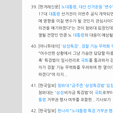
[한겨레신문]
노대통령, 대선 선거운동 '변수
17대
대통령
선거전이 이번주 공식 개막되
에 영향을 미칠 변수가 될 것인지 관심사이
의견을 얘기하겠다"는 것이 청와대 입장인데
열될 전망인 만큼 노
대통령
의 대응이 예상될 
[머니투데이]
'삼성특검'..검찰 기능 무력화 
"어수선한 상황에서 그냥 가슴만 답답할 따름
혹' 특검법이 일사천리로
국회
를 통과하자 검
자가 검찰 기능 무력화를 우려하며 한 말이
하겠다"며 의지...
[한국일보]
청와대 "금주중 '삼성특검법' 입장
청와대는 '
삼성
비자금 특검법'이
국회
로부터
통령
거부권 행사 여부를 포함한...기사보기
[한국일보]
한나라 "노대통령 특검 거부권 행