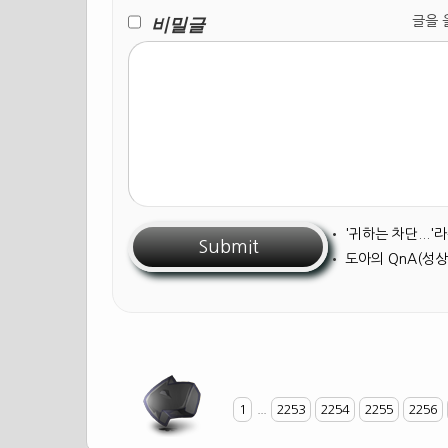
비밀글
글을 올릴
•
'귀하는 차단...
•
도아의 QnA(성상
1
...
2253
2254
2255
2256