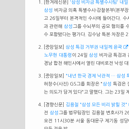
[한겨레신문]
'삼성 비자금 특별수사팀' 내일
삼성
비자금 의혹 특별수사·감찰본부(본부장 
고 26일부터 본격적인 수사에 들어간다. 
과 관련해
삼성
그룹 수뇌부의 공모 혐의를 
수 포함됐다는 평가다. 김수남 특본 차장은 25
[중앙일보]
삼성 특검 거부권 내일께 윤곽
노무현
대통령
이 24일
삼성
비자금 특검과 
경남 합천 해인사에서 열린 대비로전 낙성 대
[중앙일보]
"내년 한국 경제 낙관적 … 삼성 
허창수(사진) GS그룹 회장은 "
삼성
특검은 
는 의도가 담겨 있다"고 말했다. 그는 23
[경향신문]
김용철 "삼성 모든 비리 밝힐 것"
전
삼성
그룹 법무팀장인 김용철 변호사가 26
오전 11시30분 서울 동대문구 제기동 성
모든 것을 밝...