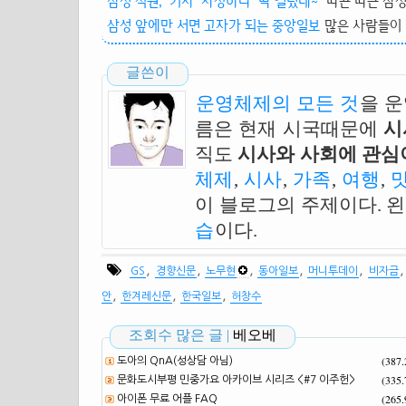
삼성 직원, '기자' 사칭하다 '딱 걸렸네~'
따끈 따근 삼성
삼성 앞에만 서면 고자가 되는 중앙일보
많은 사람들이 
글쓴이
운영체제의 모든 것
을 
름은 현재 시국때문에
시
직도
시사와 사회에 관심이
체제
,
시사
,
가족
,
여행
,
이 블로그의 주제이다. 
습
이다.
,
,
,
,
,
GS
경향신문
노무현
동아일보
머니투데이
비자금
,
,
,
안
한겨레신문
한국일보
허창수
조회수 많은 글 |
베오베
(387
도아의 QnA(성상담 아님)
(335
문화도시부평 민중가요 아카이브 시리즈 <#7 이주헌>
(265
아이폰 무료 어플 FAQ