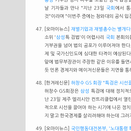
날 기자들과 만나 "지난 23일
국회
에서 
것"이라며 "이번주 중에는 청와대의 공식 입장이
[오마이뉴스]
재벌기업과 재벌총수는 별개다
소위 '
삼성
특 검법'이 어렵사리
국회
본회의를
거부권을 넘어 법의 공포가 이루어져야 한다
제 및 국가신인도에 심대한 타격이 예상된다
앞에 법무부장관이 주장한 같은 이유를 들면서
듯 언론 경제지와 메이저신문들은 지면을 통해
[한겨레신문]
허창수 GS 회장 "특검은 시선
허창수 GS회장은
삼성
특검에 대해 정치적으
난 23일 제주 엘리시안 컨트리클럽에서 
적으로 시선을 끌어야 하는 시기에 나온 정
지 말고 한국경제를 살리려해야 하는데 그러지
[오마이뉴스]
국민행동대전본부, '노대통령 