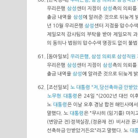
우리은행
삼성
센터 지점이
삼성
측의 의뢰를
출금 내역을
삼성
에 알려준 것으로 뒤늦게 
년 10월 우리은행
삼성
센터 지점을 압수수
제일모직 감사팀의 부탁을 받아 제일모직 과
의 동의나 법원의 압수수색 영장도 없이 불법
[동아일보]
우리은행, 삼성 의뢰로 삼성직원
우리은행
삼성
센터 지점이
삼성
측의 의뢰를
출금 내역을
삼성
에 알려준 것으로 뒤늦게 밝혀졌
[조선일보]
노 대통령 "저,당선축하금 안받
노무현
대통령
은 24일 "(2002년 대선 이
노
대통령
은 이날 오후 경남 합천 해인사에
말했다. 노
대통령
은 "무사히 (임기를) 마
(변양균 전)정책실장,(정윤재 전) 비서관 문
선축하금 안받았거든요"라고 말했다. 노
대