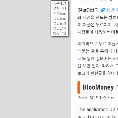
좋은예감
첫페이지
iStarDict
도
한번 
처음으로
와 사전을 만드는 방
글끝으로
댓글보기
이 어플은 무료이며, 지원
댓글달기
사람들이 사용하는 어플
이동막대
마지막으로 무료 어플에
터
로는 글을 통해 소개
터
를 통한 질문에는 거
을 보면 된다. 따라서
로그에 관련글을 찾아
BlooMoney 1
Price: $0.99 -> Free
This application is 
based on a calendar