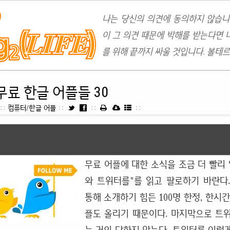
나는 당신의 의견에 동의하지 않습니
이 그 의견 때문에 박해를 받는다면 
를 위해 끝까지 싸울 것입니다. 볼테르
무료 한글 어플들 30
::
컴퓨터/한글 어플
::
::
::
무료 어플에 대한 소식을 조금 더 빨리 
와 트위터를"를 읽고 팔로하기 바란다
통해 소개하기 힘든 100명 한정, 한시
플도 올리기 때문이다. 마지막으로 트