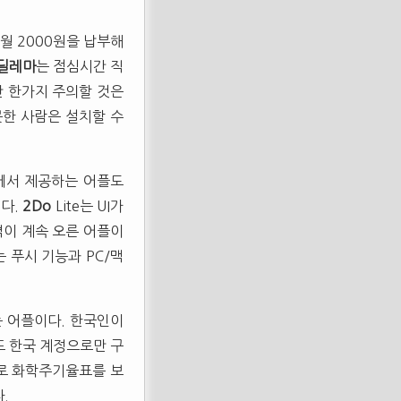
월 2000원을 납부해
딜레마
는 점심시간 직
만 한가지 주의할 것은
못한 사람은 설치할 수
r)에서 제공하는 어플도
있다.
2Do
Lite는 UI가
격이 계속 오른 어플이
 푸시 기능과 PC/맥
는 어플이다. 한국인이
또 한국 계정으로만 구
로 화학주기율표를 보
.