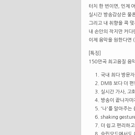
터치 한 번이면, 언제
실시간 방송감상은 물
그리고 내 취향을 콕 
내 손안의 작지만 커다란
이제 음악을 원한다면 
[특징]
150만곡 최고음질 음
국내 최다 방문자
DMB 보다 더 
실시간 가사, 고
방송이 끝나자마
'나'를 알아주는 
shaking ge
더 쉽고 편리하고
슬립모드에서도 