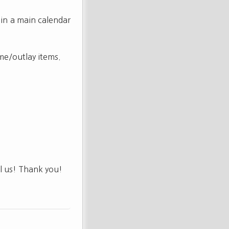
 in a main calendar
ome/outlay items.
il us! Thank you!