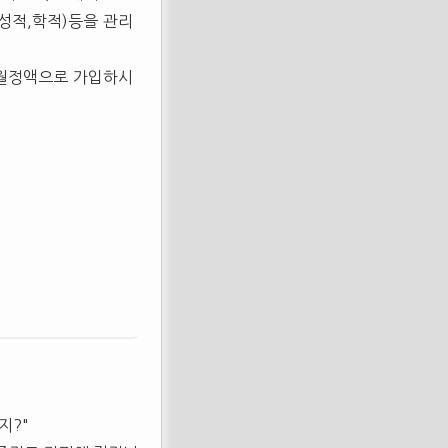
성적,학적)등을 관리
. 월정액으로 가입하시
지?"