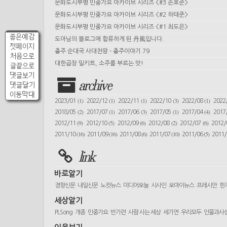
문화도시부평 민중가요 아카이브 시리즈 <#3 손호준>
문화도시부평 민중가요 아카이브 시리즈 <#2 하태준>
문화도시부평 민중가요 아카이브 시리즈 <#1 최도은>
좋은예감
도아님의 블로그에 합류하게 된 丹風입니다.
첫페이지
충주 순대국 사대천왕 - 충주이야기 79
처음으로
대한곱창 밀키트, 소주를 부르는 맛!
글끝으로
댓글보기
archive
댓글달기
이동막대
(1)
(1)
(1)
(3)
(1)
2023/01
2022/12
2022/11
2022/10
2022/08
2022
(2)
(1)
(3)
(1)
(4)
2018/05
2017/07
2017/06
2017/05
2017/04
2017
(9)
(5)
(6)
(2)
(6)
2012/11
2012/10
2012/09
2012/08
2012/07
2012
(16)
(16)
(6)
(10)
(5)
2011/10
2011/09
2011/08
2011/07
2011/06
2011
link
바로알기
경향신문
내일신문
노컷뉴스
미디어오늘
시사인
오마이뉴스
프레시안
한
세상알기
PLSong
개종
민중가요
반기련
사람 사는 세상
세기연
우리모두
인물과사