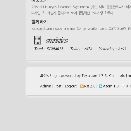
이웃보기
2BwithU
inureyes
lunamoth
Skyrunner★
其仁
나비
달달한조박사
레
디자인
초보개발자
클리아르
토이
풍림화산
프리지앙
학주니
함께하기
lovedaydream
noopy
oneniner
Semjei
wurifen
zasfe
고양이의노래
댕
statistics
Total : 51294612
Today : 2878
Yesterday : 8193
도아
’s Blog is powered by
Textcube 1.7.8 : Con moto
|
m
Admin
|
Post
|
Logout
|
Rss 2.0
|
Atom 1.0
|
XH