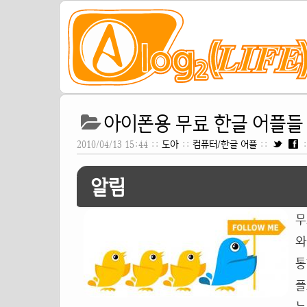
아이폰용 무료 한글 어플들 
2010/04/13 15:44 ::
도아
::
컴퓨터/한글 어플
::
알림
무
와
통
플