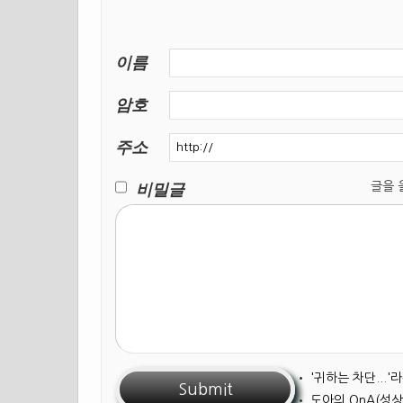
이름
암호
주소
비밀글
글을 올릴
•
'귀하는 차단...
•
도아의 QnA(성상