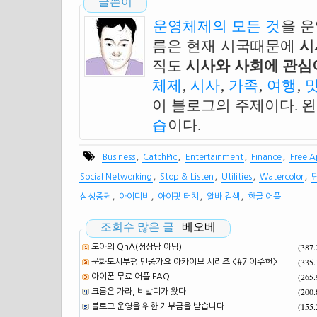
글쓴이
운영체제의 모든 것
을 
름은 현재 시국때문에
시
직도
시사와 사회에 관심이
체제
,
시사
,
가족
,
여행
,
이 블로그의 주제이다. 
습
이다.
,
,
,
,
Business
CatchPic
Entertainment
Finance
Free 
,
,
,
,
Social Networking
Stop & Listen
Utilities
Watercolor
,
,
,
,
삼성증권
아이디비
아이팟 터치
알바 검색
한글 어플
조회수 많은 글 |
베오베
(387
도아의 QnA(성상담 아님)
(335
문화도시부평 민중가요 아카이브 시리즈 <#7 이주헌>
(265
아이폰 무료 어플 FAQ
(200
크롬은 가라, 비발디가 왔다!
(155
블로그 운영을 위한 기부금을 받습니다!