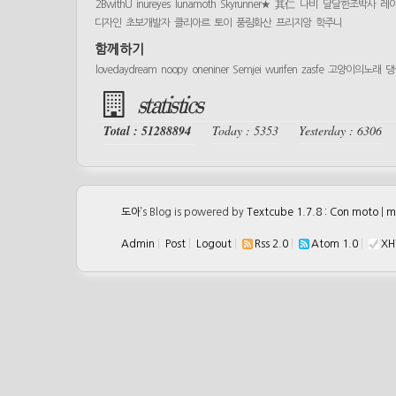
2BwithU
inureyes
lunamoth
Skyrunner★
其仁
나비
달달한조박사
레
디자인
초보개발자
클리아르
토이
풍림화산
프리지앙
학주니
함께하기
lovedaydream
noopy
oneniner
Semjei
wurifen
zasfe
고양이의노래
댕
statistics
Total : 51288894
Today : 5353
Yesterday : 6306
도아
’s Blog is powered by
Textcube 1.7.8 : Con moto
|
m
Admin
|
Post
|
Logout
|
Rss 2.0
|
Atom 1.0
|
XH