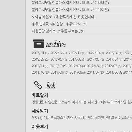
문화도시부평 민중가요 아카이브 시리즈 <#2 하태준>
문화도시부평 민중가요 아카이브 시리즈 <#1 최도은>
도아님의 블로그에 합류하게 된 丹風입니다.
충주 순대국 사대천왕 - 충주이야기 79
대한곱창 밀키트, 소주를 부르는 맛!
archive
(1)
(1)
(1)
(3)
(1)
2023/01
2022/12
2022/11
2022/10
2022/08
2022
(2)
(1)
(3)
(1)
(4)
2018/05
2017/07
2017/06
2017/05
2017/04
2017
(9)
(5)
(6)
(2)
(6)
2012/11
2012/10
2012/09
2012/08
2012/07
2012
(16)
(16)
(6)
(10)
(5)
2011/10
2011/09
2011/08
2011/07
2011/06
2011
link
바로알기
경향신문
내일신문
노컷뉴스
미디어오늘
시사인
오마이뉴스
프레시안
한
세상알기
PLSong
개종
민중가요
반기련
사람 사는 세상
세기연
우리모두
인물과사
이웃보기