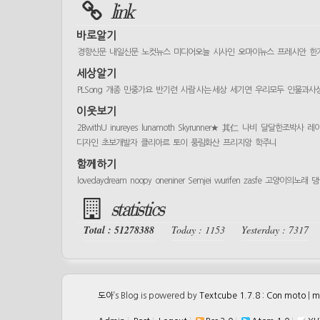
link
바로알기
경향신문
내일신문
노컷뉴스
미디어오늘
시사인
오마이뉴스
프레시안
한
세상알기
PLSong
개종
민중가요
반기련
사람 사는 세상
세기연
우리모두
인물과사
이웃보기
2BwithU
inureyes
lunamoth
Skyrunner★
其仁
나비
달달한조박사
레
디자인
초보개발자
클리아르
토이
풍림화산
프리지앙
학주니
함께하기
lovedaydream
noopy
oneniner
Semjei
wurifen
zasfe
고양이의노래
댕
statistics
Total : 51278388
Today : 1153
Yesterday : 7317
도아
’s Blog is powered by
Textcube 1.7.8 : Con moto
|
m