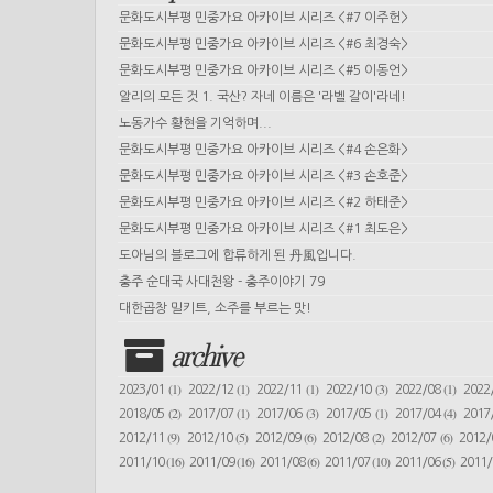
문화도시부평 민중가요 아카이브 시리즈 <#7 이주헌>
문화도시부평 민중가요 아카이브 시리즈 <#6 최경숙>
문화도시부평 민중가요 아카이브 시리즈 <#5 이동언>
알리의 모든 것 1. 국산? 자네 이름은 '라벨 갈이'라네!
노동가수 황현을 기억하며...
문화도시부평 민중가요 아카이브 시리즈 <#4 손은화>
문화도시부평 민중가요 아카이브 시리즈 <#3 손호준>
문화도시부평 민중가요 아카이브 시리즈 <#2 하태준>
문화도시부평 민중가요 아카이브 시리즈 <#1 최도은>
도아님의 블로그에 합류하게 된 丹風입니다.
충주 순대국 사대천왕 - 충주이야기 79
대한곱창 밀키트, 소주를 부르는 맛!
archive
(1)
(1)
(1)
(3)
(1)
2023/01
2022/12
2022/11
2022/10
2022/08
2022
(2)
(1)
(3)
(1)
(4)
2018/05
2017/07
2017/06
2017/05
2017/04
2017
(9)
(5)
(6)
(2)
(6)
2012/11
2012/10
2012/09
2012/08
2012/07
2012
(16)
(16)
(6)
(10)
(5)
2011/10
2011/09
2011/08
2011/07
2011/06
2011