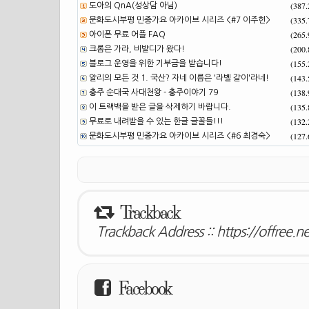
(387
도아의 QnA(성상담 아님)
(335
문화도시부평 민중가요 아카이브 시리즈 <#7 이주헌>
(265
아이폰 무료 어플 FAQ
(200
크롬은 가라, 비발디가 왔다!
(155
블로그 운영을 위한 기부금을 받습니다!
(143
알리의 모든 것 1. 국산? 자네 이름은 '라벨 갈이'라네!
(138
충주 순대국 사대천왕 - 충주이야기 79
(135
이 트랙백을 받은 글을 삭제하기 바랍니다.
(132
무료로 내려받을 수 있는 한글 글꼴들!!!
(127
문화도시부평 민중가요 아카이브 시리즈 <#6 최경숙>
Trackback
Trackback Address ::
https://offree.
Facebook