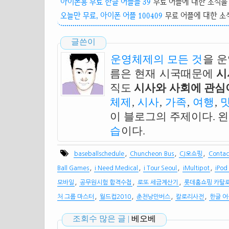
아이폰용 무료 한글 어플들 39
무료 어플에 대한 소식을 
오늘만 무료, 아이폰 어플 100409
무료 어플에 대한 소식
글쓴이
운영체제의 모든 것
을 
름은 현재 시국때문에
시
직도
시사와 사회에 관심이
체제
,
시사
,
가족
,
여행
,
이 블로그의 주제이다. 
습
이다.
,
,
,
baseballschedule
Chuncheon Bus
CJ오쇼핑
Contac
,
,
,
,
Ball Games
i Need Medical
i Tour Seoul
iMultipot
iPod
,
,
,
모바일
공무원시험 합격수첩
로또 세금계산기
롯데홈쇼핑 카탈
,
,
,
,
처 그룹 마스터
월드컵2010
춘천낭만버스
칼로리사전
한글 어
조회수 많은 글 |
베오베