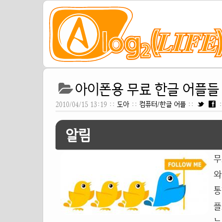
아이폰용 무료 한글 어플들 
2010/04/15 13:19 ::
도아
::
컴퓨터/한글 어플
::
알림
무
와
통
플