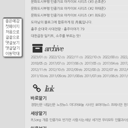
문화도시부평 민중가요 아카이브 시리즈 <#3 손호준>
문화도시부평 민중가요 아카이브 시리즈 <#2 하태준>
문화도시부평 민중가요 아카이브 시리즈 <#1 최도은>
좋은예감
도아님의 블로그에 합류하게 된 丹風입니다.
첫페이지
충주 순대국 사대천왕 - 충주이야기 79
처음으로
대한곱창 밀키트, 소주를 부르는 맛!
글끝으로
댓글보기
archive
댓글달기
이동막대
(1)
(1)
(1)
(3)
(1)
2023/01
2022/12
2022/11
2022/10
2022/08
2022
(2)
(1)
(3)
(1)
(4)
2018/05
2017/07
2017/06
2017/05
2017/04
2017
(9)
(5)
(6)
(2)
(6)
2012/11
2012/10
2012/09
2012/08
2012/07
2012
(16)
(16)
(6)
(10)
(5)
2011/10
2011/09
2011/08
2011/07
2011/06
2011
link
바로알기
경향신문
내일신문
노컷뉴스
미디어오늘
시사인
오마이뉴스
프레시안
한
세상알기
PLSong
개종
민중가요
반기련
사람 사는 세상
세기연
우리모두
인물과사