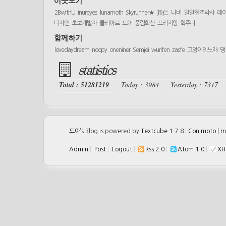
이웃보기
2BwithU
inureyes
lunamoth
Skyrunner★
其仁
나비
달달한조박사
레
디자인
초보개발자
클리아르
토이
풍림화산
프리지앙
학주니
함께하기
lovedaydream
noopy
oneniner
Semjei
wurifen
zasfe
고양이의노래
댕
statistics
Total : 51281219
Today : 3984
Yesterday : 7317
도아
’s Blog is powered by
Textcube 1.7.8 : Con moto
|
m
Admin
|
Post
|
Logout
|
Rss 2.0
|
Atom 1.0
|
XH