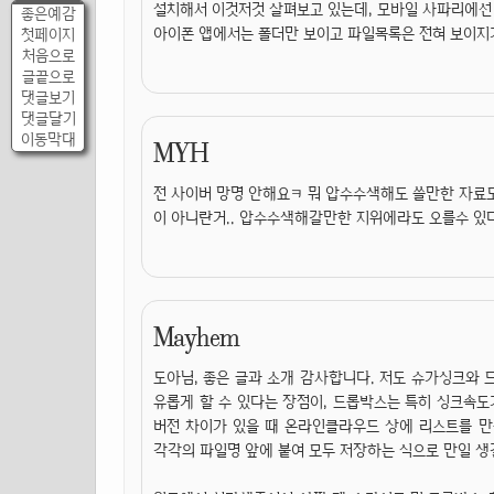
설치해서 이것저것 살펴보고 있는데, 모바일 사파리에선
좋은예감
아이폰 앱에서는 폴더만 보이고 파일목록은 전혀 보이지가
첫페이지
처음으로
글끝으로
댓글보기
댓글달기
이동막대
MYH
전 사이버 망명 안해요ㅋ 뭐 압수수색해도 쓸만한 자료도 
이 아니란거.. 압수수색해갈만한 지위에라도 오를수 있다면
Mayhem
도아님, 좋은 글과 소개 감사합니다. 저도 슈가싱크와
유롭게 할 수 있다는 장점이, 드롭박스는 특히 싱크속
버전 차이가 있을 때 온라인클라우드 상에 리스트를 만
각각의 파일명 앞에 붙여 모두 저장하는 식으로 만일 