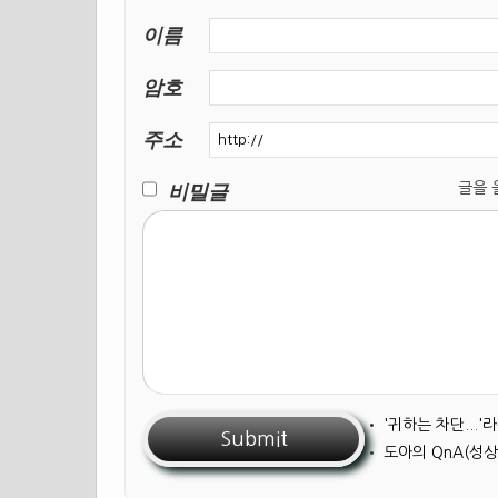
이름
암호
주소
비밀글
글을 올릴
•
'귀하는 차단...
•
도아의 QnA(성상