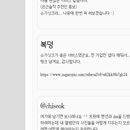
나름 괜찮은 서비스 같습니다.
(은근슬적 추천인 흥보)
슈가싱크라... 나중에 한번 꼭 써보겠습니다 :)
복덩
슈가싱크가 좋은 서비스였군요..전 가입만 냅다 해둬서.
링크 남겨요..감사합니다.
https://www.sugarsync.com/referral?rf=e82kk9fe7gb24
@chiseok
여기에 남기면 보시려나요 ^^ 트윗에 멘션과 dm을 드렸
하려하는데 내 앨범안의 사진들을 어떻게 지우는지 모르겠
려면 어떻게 해야하는지 궁금합니다.