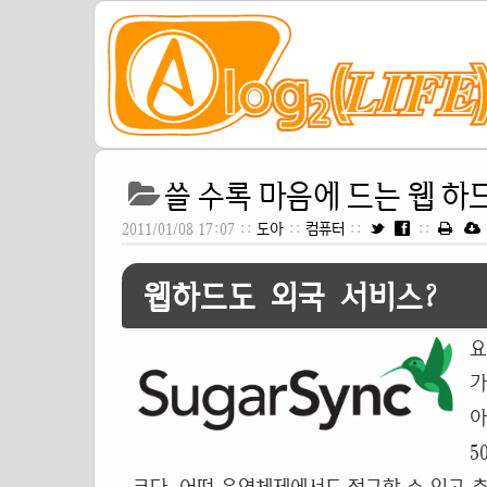
쓸 수록 마음에 드는 웹 하드,
2011/01/08 17:07 ::
도아
::
컴퓨터
::
::
웹하드도 외국 서비스?
요
가
아
5