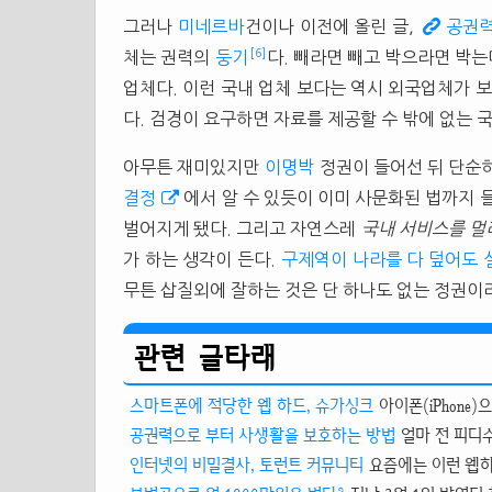
그러나
미네르바
건이나 이전에 올린 글,
공권력
[6]
체는 권력의
둥기
다. 빼라면 빼고 박으라면 박
업체다. 이런 국내 업체 보다는 역시 외국업체가 보
다. 검경이 요구하면 자료를 제공할 수 밖에 없는 
아무튼 재미있지만
이명박
정권이 들어선 뒤 단순
결정
에서 알 수 있듯이 이미 사문화된 법까지 
벌어지게 됐다. 그리고 자연스레
국내 서비스를 멀리
가 하는 생각이 든다.
구제역이 나라를 다 덮어도 
무튼 삽질외에 잘하는 것은 단 하나도 없는 정권이
관련 글타래
스마트폰에 적당한 웹 하드, 슈가싱크
아이폰(iPhone
공권력으로 부터 사생활을 보호하는 방법
얼마 전 피디
인터넷의 비밀결사, 토런트 커뮤니티
요즘에는 이런 웹하