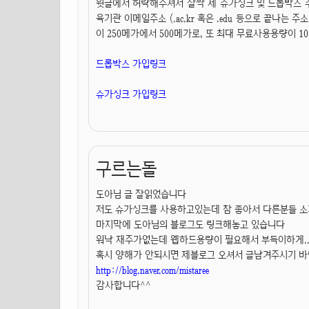
윗글에서 허락해주셔서 살짝 제 슈가싱크 및 드롭박스 
육기관 이메일주소 (.ac.kr 혹은 .edu 등으로 끝나는
이 250메가에서 500메가로, 또 최대 무료사용용량이 
드롭박스 가입링크
슈가싱크 가입링크
구르는돌
도아님 글 잘읽었습니다
저도 슈가싱크를 사용하고있는데 참 좋아서 다른분들 
마지막에 도아님의 블로그도 링크해놓고 있습니다
워낙 재주가없는데 웹하드용량이 필요해서 부득이하게..
혹시 양해가 안되시면 제블로그 오셔서 글남겨주시기 
http://blog.naver.com/mistaree
감사합니다^^