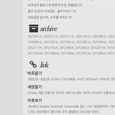
도아님의 블로그에 합류하게 된 丹風입니다.
충주 순대국 사대천왕 - 충주이야기 79
대한곱창 밀키트, 소주를 부르는 맛!
archive
(1)
(1)
(1)
(3)
(1)
2023/01
2022/12
2022/11
2022/10
2022/08
2022
(2)
(1)
(3)
(1)
(4)
2018/05
2017/07
2017/06
2017/05
2017/04
2017
(9)
(5)
(6)
(2)
(6)
2012/11
2012/10
2012/09
2012/08
2012/07
2012
(16)
(16)
(6)
(10)
(5)
2011/10
2011/09
2011/08
2011/07
2011/06
2011
link
바로알기
경향신문
내일신문
노컷뉴스
미디어오늘
시사인
오마이뉴스
프레시안
한
세상알기
PLSong
개종
민중가요
반기련
사람 사는 세상
세기연
우리모두
인물과사
이웃보기
2BwithU
inureyes
lunamoth
Skyrunner★
其仁
나비
달달한조박사
레
디자인
초보개발자
클리아르
토이
풍림화산
프리지앙
학주니