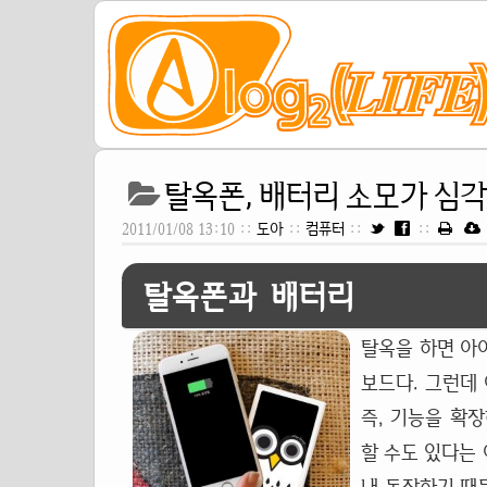
탈옥폰, 배터리 소모가 심
2011/01/08 13:10 ::
도아
::
컴퓨터
::
::
탈옥폰과 배터리
탈옥을 하면 아
보드다. 그런데
즉, 기능을 확
할 수도 있다는 