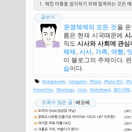
해킹 어플을 설치하기 위해 탈옥하는 것은 예
글쓴이
운영체제의 모든 것
을 
름은 현재 시국때문에
시
직도
시사와 사회에 관심이
체제
,
시사
,
가족
,
여행
,
이 블로그의 주제이다. 
습
이다.
,
,
,
,
Backgrounder
Categoreis
iPhone
iPhone 3GS
iPh
,
,
,
,
ProSwitcher
SBSettings
Stack
WinterBoard
멀티스위칭
조회수 많은 글 |
베오베
(387
도아의 QnA(성상담 아님)
(335
문화도시부평 민중가요 아카이브 시리즈 <#7 이주헌>
(265
아이폰 무료 어플 FAQ
(200
크롬은 가라, 비발디가 왔다!