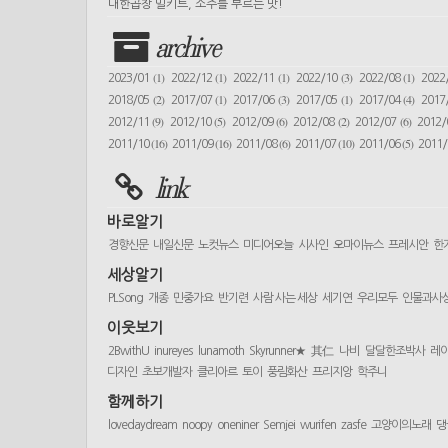
대한곱창 밀키트, 소주를 부르는 맛!
archive
(1)
(1)
(1)
(3)
(1)
2023/01
2022/12
2022/11
2022/10
2022/08
2022
(2)
(1)
(3)
(1)
(4)
2018/05
2017/07
2017/06
2017/05
2017/04
2017
(9)
(5)
(6)
(2)
(6)
2012/11
2012/10
2012/09
2012/08
2012/07
2012
(16)
(16)
(6)
(10)
(5)
2011/10
2011/09
2011/08
2011/07
2011/06
2011
link
바로알기
경향신문
내일신문
노컷뉴스
미디어오늘
시사인
오마이뉴스
프레시안
한
세상알기
PLSong
개종
민중가요
반기련
사람 사는 세상
세기연
우리모두
인물과사
이웃보기
2BwithU
inureyes
lunamoth
Skyrunner★
其仁
나비
달달한조박사
레
디자인
초보개발자
클리아르
토이
풍림화산
프리지앙
학주니
함께하기
lovedaydream
noopy
oneniner
Semjei
wurifen
zasfe
고양이의노래
댕