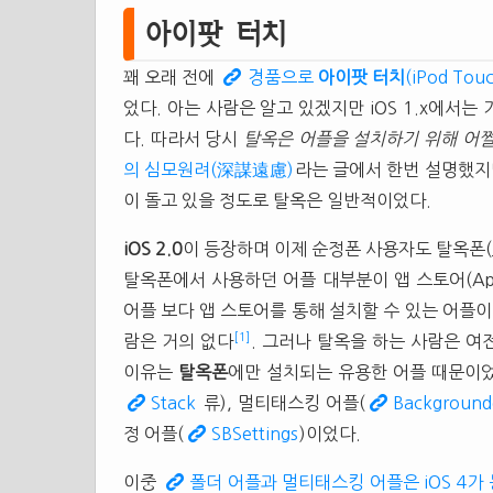
아이팟 터치
꽤 오래 전에
경품으로
아이팟 터치
(iPod To
었다. 아는 사람은 알고 있겠지만 iOS 1.x에서
다. 따라서 당시
탈옥은 어플을 설치하기 위해 어쩔
의 심모원려(深謀遠慮)
라는 글에서 한번 설명했지
이 돌고 있을 정도로 탈옥은 일반적이었다.
iOS 2.0
이 등장하며 이제 순정폰 사용자도 탈옥폰(Ja
탈옥폰에서 사용하던 어플 대부분이 앱 스토어(App
어플 보다 앱 스토어를 통해 설치할 수 있는 어플이
[1]
람은 거의 없다
. 그러나 탈옥을 하는 사람은 여
이유는
탈옥폰
에만 설치되는 유용한 어플 때문이었다.
Stack
류), 멀티태스킹 어플(
Background
정 어플(
SBSettings
)이었다.
이중
폴더 어플과 멀티태스킹 어플은 iOS 4