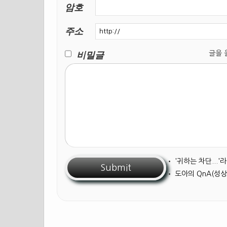
암호
주소
비밀글
글을 올릴
•
'귀하는 차단...
•
도아의 QnA(성상