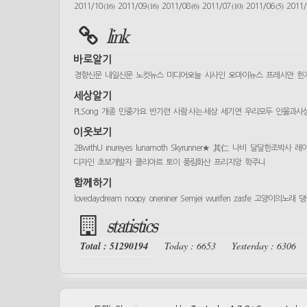
(16)
(16)
(6)
(10)
(5)
2011/10
2011/09
2011/08
2011/07
2011/06
2011
link
바로알기
경향신문
내일신문
노컷뉴스
미디어오늘
시사인
오마이뉴스
프레시안
한
세상알기
PLSong
개종
민중가요
반기련
사람 사는 세상
세기연
우리모두
인물과사
이웃보기
2BwithU
inureyes
lunamoth
Skyrunner★
其仁
나비
달달한조박사
레
디자인
초보개발자
클리아르
토이
풍림화산
프리지앙
학주니
함께하기
lovedaydream
noopy
oneniner
Semjei
wurifen
zasfe
고양이의노래
댕
statistics
Total : 51290194
Today : 6653
Yesterday : 6306