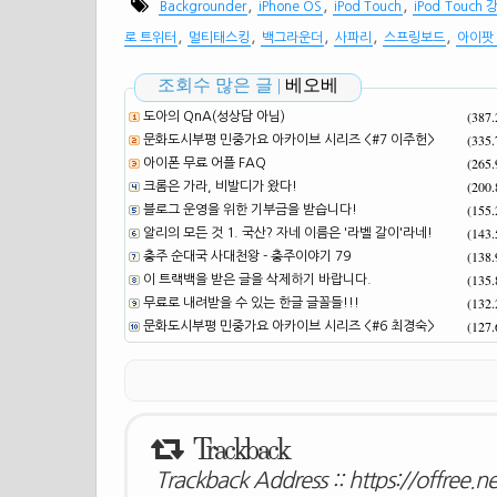
,
,
,
Backgrounder
iPhone OS
iPod Touch
iPod Touch 
,
,
,
,
,
로 트위터
멀티태스킹
백그라운더
사파리
스프링보드
아이팟
조회수 많은 글 |
베오베
(387
도아의 QnA(성상담 아님)
(335
문화도시부평 민중가요 아카이브 시리즈 <#7 이주헌>
(265
아이폰 무료 어플 FAQ
(200
크롬은 가라, 비발디가 왔다!
(155
블로그 운영을 위한 기부금을 받습니다!
(143
알리의 모든 것 1. 국산? 자네 이름은 '라벨 갈이'라네!
(138
충주 순대국 사대천왕 - 충주이야기 79
(135
이 트랙백을 받은 글을 삭제하기 바랍니다.
(132
무료로 내려받을 수 있는 한글 글꼴들!!!
(127
문화도시부평 민중가요 아카이브 시리즈 <#6 최경숙>
Trackback
Trackback Address ::
https://offree.