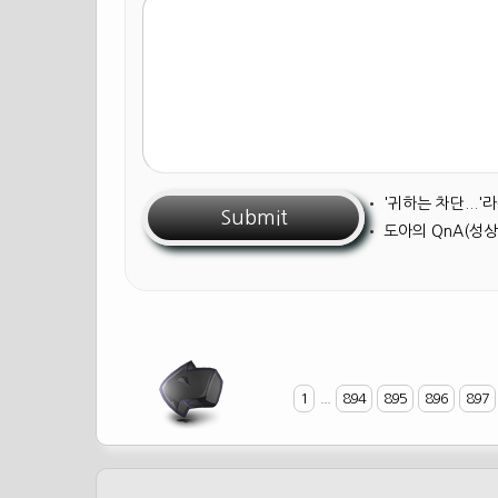
•
'귀하는 차단...
•
도아의 QnA(성상
1
...
894
895
896
897