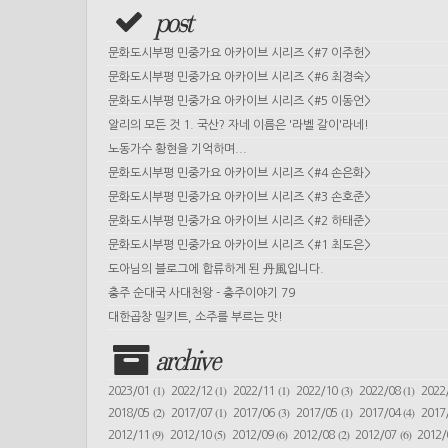
post
문화도시부평 민중가요 아카이브 시리즈 <#7 이주헌>
문화도시부평 민중가요 아카이브 시리즈 <#6 최경숙>
문화도시부평 민중가요 아카이브 시리즈 <#5 이동언>
알리의 모든 것 1. 국산? 자네 이름은 '라벨 갈이'라네!
노동가수 황현을 기억하며...
문화도시부평 민중가요 아카이브 시리즈 <#4 손은화>
문화도시부평 민중가요 아카이브 시리즈 <#3 손호준>
문화도시부평 민중가요 아카이브 시리즈 <#2 하태준>
문화도시부평 민중가요 아카이브 시리즈 <#1 최도은>
도아님의 블로그에 합류하게 된 丹風입니다.
충주 순대국 사대천왕 - 충주이야기 79
대한곱창 밀키트, 소주를 부르는 맛!
archive
(1)
(1)
(1)
(3)
(1)
2023/01
2022/12
2022/11
2022/10
2022/08
2022
(2)
(1)
(3)
(1)
(4)
2018/05
2017/07
2017/06
2017/05
2017/04
2017
(9)
(5)
(6)
(2)
(6)
2012/11
2012/10
2012/09
2012/08
2012/07
2012