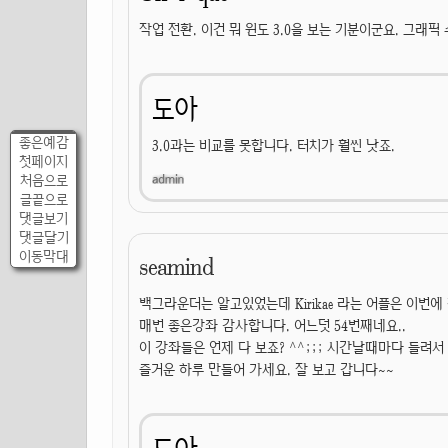
작업 전환. 이건 뭐 윈도 3.0을 보는 기분이군요. 그래픽 수
도아
좋은예감
3.0과는 비교를 못합니다. 터치가 훨씬 낫죠.
첫페이지
처음으로
글끝으로
댓글보기
댓글달기
이동막대
seamind
백그라운더는 알고있었는데 Kirikae 라는 어플은 이번에 
매번 좋은강좌 감사합니다. 어느덧 54번째네요..
이 강좌들은 언제 다 보죠? ^^;;; 시간날때마다 들려서
즐거운 하루 만들어 가세요. 잘 보고 갑니다~~