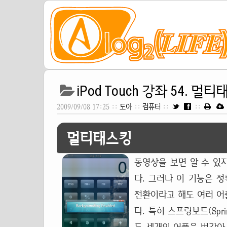
iPod Touch 강좌 54. 멀
2009/09/08 17:25 ::
도아
::
컴퓨터
::
::
멀티태스킹
동영상을 보면 알 수 있
다. 그러나 이 기능은 
전환이라고 해도 여러 어
다. 특히 스프링보드(Spr