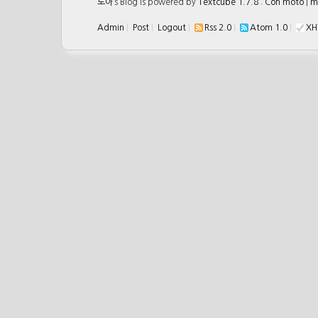
도아
’s Blog is powered by
Textcube 1.7.8 : Con moto
|
m
Admin
|
Post
|
Logout
|
Rss 2.0
|
Atom 1.0
|
XH