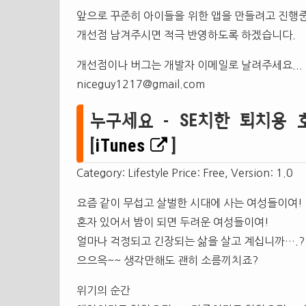
앞으로 꾸준히 아이들을 위한 앱을 만들려고 진행중
개선점 남겨주시면 적극 반영하도록 하겠습니다.
개선점이나 버그는 개발자 이메일로 날려주세요...
niceguy1217@gmail.com
누구세요 - SE치한 퇴치용 호신앱
[
iTunes
]
Category: Lifestyle Price: Free, Version: 1.0
요즘 같이 무섭고 살벌한 시대에 사는 여성들이여!
혼자 있어서 밤이 되면 두려운 여성들이여!
얼마나 걱정되고 긴장되는 삶을 살고 계십니까….?
으으윽~~ 생각만해도 괜히 소름끼치죠?
위기의 순간