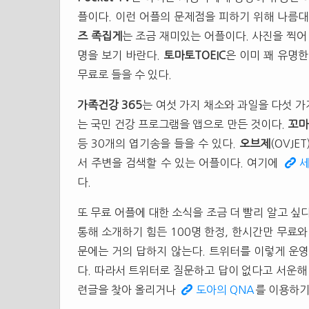
플이다. 이런 어플의 문제점을 피하기 위해 나름
즈 족집게
는 조금 재미있는 어플이다. 사진을 찍어
명을 보기 바란다.
토마토TOEIC
은 이미 꽤 유명한
무료로 들을 수 있다.
가족건강 365
는 여섯 가지 채소와 과일을 다섯 가
는 국민 건강 프로그램을 앱으로 만든 것이다.
꼬마
등 30개의 엽기송을 들을 수 있다.
오브제
(OVJE
서 주변을 검색할 수 있는 어플이다. 여기에
세
다.
또 무료 어플에 대한 소식을 조금 더 빨리 알고 싶
통해 소개하기 힘든 100명 한정, 한시간만 무료
문에는 거의 답하지 않는다. 트위터를 이렇게 운
다. 따라서 트위터로 질문하고 답이 없다고 서운해
련글을 찾아 올리거나
도아의 QNA
를 이용하기