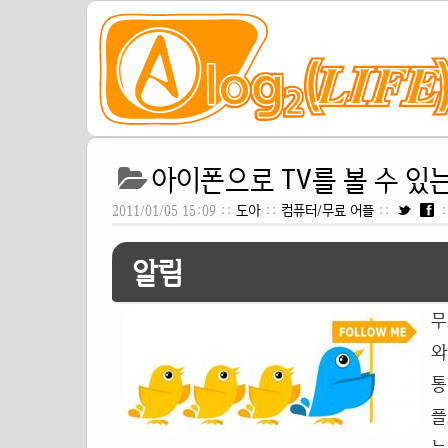
아이폰으로 TV를 볼 수 있는
2011/01/05 15:09 ::
도아
::
컴퓨터/무료 어플
::
:
알림
무
와
통
플