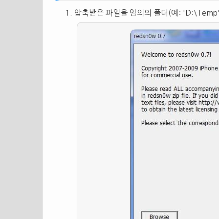
압축받은 파일을 임의의 폴더(예: 'D:\Temp'