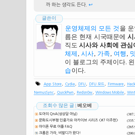
까 하는 생각도 든다.
↩
글쓴이
운영체제의 모든 것
을 
름은 현재 시국때문에
시
직도
시사와 사회에 관심이
체제
,
시사
,
가족
,
여행
,
이 블로그의 주제이다. 
습
이다.
,
,
,
,
,
App Store
Cydia
DFU
DFU 모드
Firmware
Hack
,
,
,
,
NemusSync
QuickPwn
Redsn0w
Windows Mobile
Wint
조회수 많은 글 |
베오베
(387
도아의 QnA(성상담 아님)
(335
문화도시부평 민중가요 아카이브 시리즈 <#7 이주헌>
(265
아이폰 무료 어플 FAQ
(200
크롬은 가라, 비발디가 왔다!