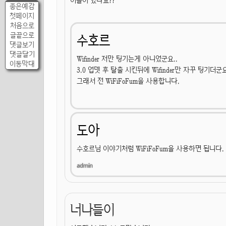
어플이 있나요??
좋은예감
첫페이지
처음으로
글끝으로
수호르
댓글보기
댓글달기
Wifinder 저만 팅기는게 아니었군요..
이동막대
3.0 업뎃 후 탈출 시킨뒤에 Wifinder만 자꾸 팅기더군요
그래서 전 WiFiFoFum을 사용합니다.
도아
수호르님 이야기처럼 WiFiFoFum을 사용하면 됩니다.
너나들이