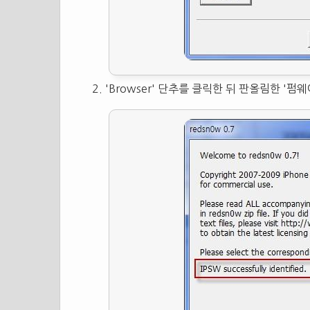
'Browser' 단추를 클릭한 뒤 판올림한 '펌웨