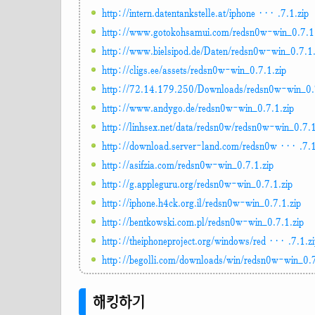
http://intern.datentankstelle.at/iphone ··· .7.1.zip
http://www.gotokohsamui.com/redsn0w-win_0.7.1.
http://www.bielsipod.de/Daten/redsn0w-win_0.7.1.
http://cligs.ee/assets/redsn0w-win_0.7.1.zip
http://72.14.179.250/Downloads/redsn0w-win_0.7
http://www.andygo.de/redsn0w-win_0.7.1.zip
http://linhsex.net/data/redsn0w/redsn0w-win_0.7.1
http://download.server-land.com/redsn0w ··· .7.1
http://asifzia.com/redsn0w-win_0.7.1.zip
http://g.appleguru.org/redsn0w-win_0.7.1.zip
http://iphone.h4ck.org.il/redsn0w-win_0.7.1.zip
http://bentkowski.com.pl/redsn0w-win_0.7.1.zip
http://theiphoneproject.org/windows/red ··· .7.1.z
http://begolli.com/downloads/win/redsn0w-win_0.7
해킹하기