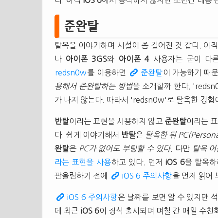
다. 아직
iOS 6
에서 동작하지 않지만 조만간 대응 
준완탈
탈옥을 이야기하며 사설이 좀 길어진 것 같다. 아직
나
아이폰 3GS
와
아이폰 4
사용자는 굳이 다른
redsn0w
를 이용하면
준완탈
이 가능하기 때
용해서 준완탈하는 방법
을 소개할까 한다. 'red
가 나지 않는다. 따라서 'redsn0w'로 탈옥한 
반탈
이라는 표현을 사용하지 않고
준완탈
이라는 표
다. 쉽게 이야기해서
반탈
은
탈옥한 뒤 PC(Perso
완탈
은
PC가 없어도 부팅할 수 있다
. 다만
탈옥 어
라는 표현을 사용
하고 있다. 먼저
iOS 6
을 탈옥하
판올림하기 전에
iOS 6 주의사항
을 먼저 읽어 
iOS 6 주의사항
은 날짜를 보면 알 수 있지만 
데 최근
iOS 6
이 정식 출시되며 며칠 간 매일 수천