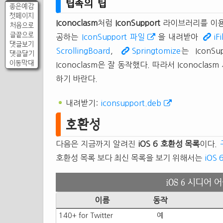
팁속의 팁
좋은예감
첫페이지
Iconoclasm
처럼
IconSupport
라이브러리를 이용
처음으로
글끝으로
공하는
IconSupport 파일
을 내려받아
iFi
댓글보기
ScrollingBoard
,
Springtomize
는 Icon
댓글달기
이동막대
Iconoclasm은 잘 동작했다. 따라서 Iconocla
하기 바란다.
내려받기:
iconsupport.deb
호환성
다음은 지금까지 알려진
iOS 6
호환성
목록
이다.
호환성 목록 보다 최신 목록을 보기 위해서는
iOS 
iOS 6 시디어
이름
동작
140+ for Twitter
예