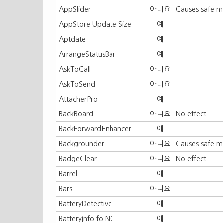
AppSlider
아니요
Causes safe m
AppStore Update Size
예
Aptdate
예
ArrangeStatusBar
예
AskToCall
아니요
AskToSend
아니요
AttacherPro
예
BackBoard
아니요
No effect.
BackForwardEnhancer
예
Backgrounder
아니요
Causes safe m
BadgeClear
아니요
No effect.
Barrel
예
Bars
아니요
BatteryDetective
예
BatteryInfo fo NC
예