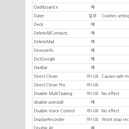
Dashboard x
예
Dater
일부
Crashes settin
Deck
예
DeleteAllContacts
예
DeleteMail
예
DeviceInfo
예
DictGoogle
예
DietBar
예
Direct Closer
아니요
Causes safe 
Direct Closer Pro
아니요
Disable MultiTasking
아니요
No effect
disable uninstall
예
Disable Voice Control
아니요
No effect
DisplayRecorder
아니요
Wont stop reco
Double At
예