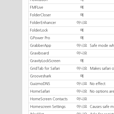
FMFLive
예
FolderCloser
예
FolderEnhancer
아니요
FolderLock
예
GPower Pro
예
GrabberApp
아니요
Safe mode whe
Graviboard
아니요
GravityLockScreen
예
GridTab for Safari
아니요
Makes safari c
Grooveshark
예
GuizmoDNS
아니요
No effect
HomeSafari
아니요
No options are
HomeScreen Contacts
아니요
Homescreen Settings
아니요
Causes safe 