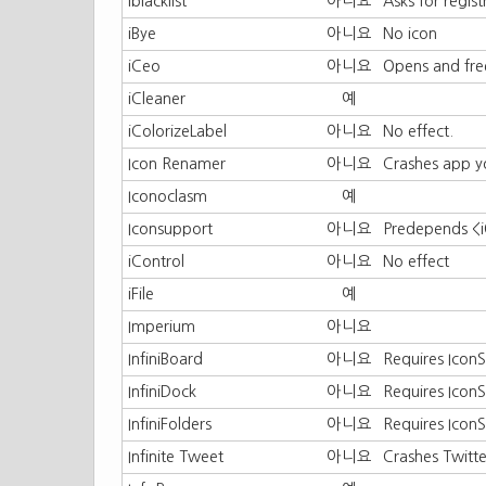
iblacklist
아니요
Asks for regis
iBye
아니요
No icon
iCeo
아니요
Opens and fre
iCleaner
예
iColorizeLabel
아니요
No effect.
Icon Renamer
아니요
Crashes app 
Iconoclasm
예
Iconsupport
아니요
Predepends <
iControl
아니요
No effect
iFile
예
Imperium
아니요
InfiniBoard
아니요
Requires Icon
InfiniDock
아니요
Requires Icon
InfiniFolders
아니요
Requires Icon
Infinite Tweet
아니요
Crashes Twitte