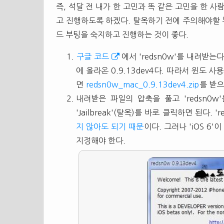
즉, 석달 전 내가 한 고민과 똑 같은 고민을 한 
고 진행하도록 하겠다. 탈옥하기 전에 주의해야할
드 부팅을 숙지하고 진행하는 것이 좋다.
구글 코드
에서 'redsn0w'를 내려받는
에 올라온 0.9.13dev4다. 따라서 윈도 
면
redsn0w_mac_0.9.13dev4.zip
를 받으
내려받은 파일의 압축을 풀고 'redsn0w'
'Jailbreak'(탈옥)를 바로 클릭하면 된다. '
지 않아도 되기 때문
이다. 그러나 'iOS 6
지정해야 한다.