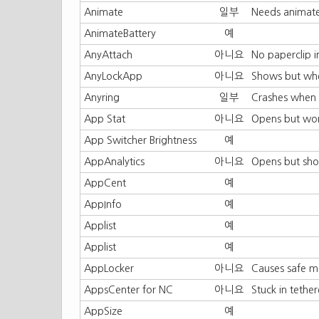
Animate
일부
Needs animate 
AnimateBattery
예
AnyAttach
아니요
No paperclip i
AnyLockApp
아니요
Shows but whe
Anyring
일부
Crashes when c
App Stat
아니요
Opens but won
App Switcher Brightness
예
AppAnalytics
아니요
Opens but sho
AppCent
예
AppInfo
예
Applist
예
Applist
예
AppLocker
아니요
Causes safe m
AppsCenter for NC
아니요
Stuck in tethe
AppSize
예