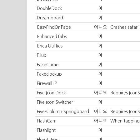
DoubleDock
예
Dreamboard
예
EasyFindOnPage
아니요
Crashes safari.
EnhancedTabs
예
Erica Utilities
예
F.lux
예
FakeCarrier
예
Fakeclockup
예
Firewall iP
예
Five Icon Dock
아니요
Requires Icon
Five Icon Switcher
예
Five-Column Springboard
아니요
Requires Icon
FlashCam
아니요
When tapping 
Flashlight
예
Flowtation
예