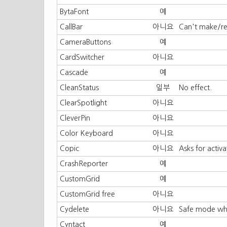
BytaFont
예
CallBar
아니요
Can't make/rec
CameraButtons
예
CardSwitcher
아니요
Cascade
예
CleanStatus
일부
No effect.
ClearSpotlight
아니요
CleverPin
아니요
Color Keyboard
아니요
Copic
아니요
Asks for activa
CrashReporter
예
CustomGrid
예
CustomGrid free
아니요
Cydelete
아니요
Safe mode whe
Cyntact
예