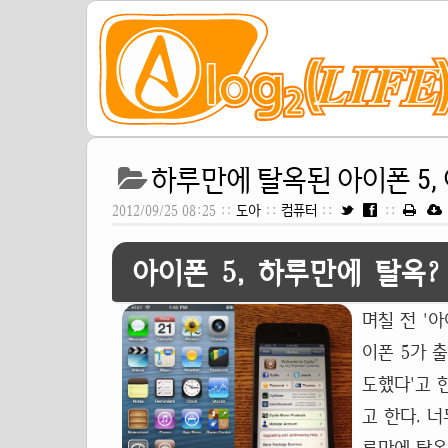
하루만에 탈옥된 아이폰 5,
2012/09/25 08:25 ::
도아
::
컴퓨터
::
::
아이폰 5, 하루만에 탈옥?
며칠 전 '
이폰 5가 출
도했다'고 
고 한다. 