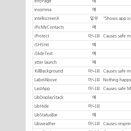
InfoPage
예
Insomnia
예
IntelliscreenX
일부
"Shows app Ico
iPicMyContacts
예
iProtect
아니요
Causes safe m
iSHSHit
예
iSlideText
예
jitter launch
예
KillBackground
아니요
Causes safe m
LabelAbove
아니요
Nothing happe
LastApp
아니요
Causes safe 
LibDisplayStack
예
LibHide
아니요
LibStatusBar
예
Libweather
아니요
Causes resprin