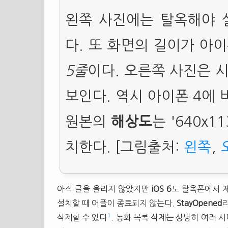
왼쪽 사진에는 탈옥해야 
다. 또 화면의 길이가 아
5줄
이다. 오른쪽 사진은 
보인다. 역시 아이폰 4에 
원본의
해상도
는 '640x
치한다. [그림출처:
왼쪽
,
아직 글을 올리지 않았지만
iOS 6
도 탈옥폰에서 
설치할 때 어플이 종료되지 않는다.
StayOpened
라
1
삭제할 수 있다
. 통화 목록 삭제는 상당히 여러 