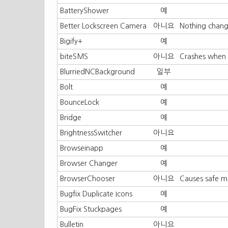
BatteryShower
예
Better Lockscreen Camera
아니요
Nothing chang
Bigify+
예
biteSMS
아니요
Crashes when 
BlurriedNCBackground
일부
Bolt
예
BounceLock
예
Bridge
예
BrightnessSwitcher
아니요
Browseinapp
예
Browser Changer
예
BrowserChooser
아니요
Causes safe m
Bugfix Duplicate Icons
예
BugFix Stuckpages
예
Bulletin
아니요