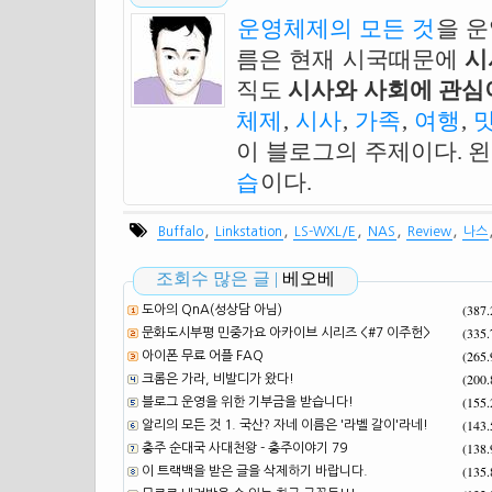
운영체제의 모든 것
을 
름은 현재 시국때문에
시
직도
시사와 사회에 관심이
체제
,
시사
,
가족
,
여행
,
이 블로그의 주제이다. 
습
이다.
,
,
,
,
,
Buffalo
Linkstation
LS-WXL/E
NAS
Review
나스
조회수 많은 글 |
베오베
(387
도아의 QnA(성상담 아님)
(335
문화도시부평 민중가요 아카이브 시리즈 <#7 이주헌>
(265
아이폰 무료 어플 FAQ
(200
크롬은 가라, 비발디가 왔다!
(155
블로그 운영을 위한 기부금을 받습니다!
(143
알리의 모든 것 1. 국산? 자네 이름은 '라벨 갈이'라네!
(138
충주 순대국 사대천왕 - 충주이야기 79
(135
이 트랙백을 받은 글을 삭제하기 바랍니다.