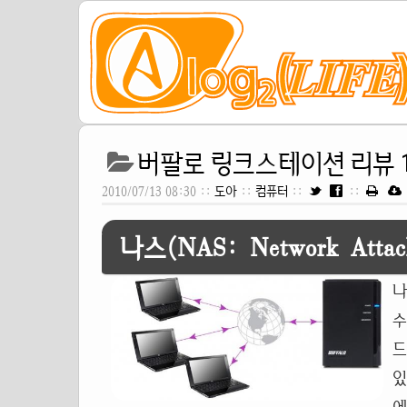
버팔로 링크스테이션 리뷰 1
2010/07/13 08:30 ::
도아
::
컴퓨터
::
::
나스(NAS: Network Attach
나
수
드
있