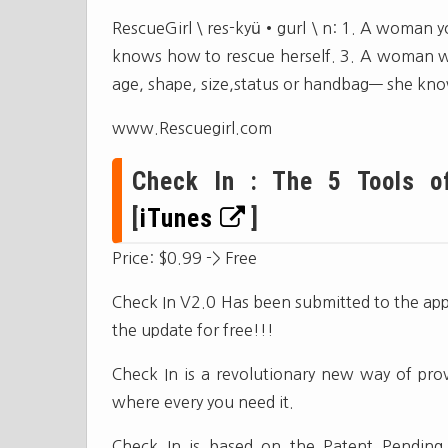
RescueGirl \ res-kyü•gurl \ n: 1. A woman y
knows how to rescue herself. 3. A woman wh
age, shape, size,status or handbag— she kno
www.Rescuegirl.com
Check In : The 5 Tools o
[
iTunes
]
Price: $0.99 -> Free
Check In V2.0 Has been submitted to the app 
the update for free!!!
Check In is a revolutionary new way of pro
where every you need it.
Check In is based on the Patent Pending 