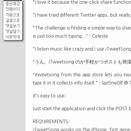
"I love it because the one-click share functio
좋은예감
첫페이지
처음으로
"I have tried different Twitter apps, but reall
글끝으로
댓글보기
"The challenge is finding a simple way to sha
댓글달기
is just too much typing..." - Celeste
이동막대
"I listen music like crazy and I use iTweetSon
"うん。iTweetsong のが手軽かつポストも簡潔。" - a
"itweetsong from the app store lets you tw
type it in it collects info itself." - laz0rw0lf @
It's easy to use:
Just start the application and click the POST
REQUIREMENTS:
iTweetSong works on the iPhone, first gene