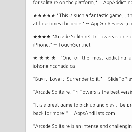
for solitaire on the platform." -- AppAddict.n
★★★★★ "This is such a fantastic game... the 
at four times the price." -- AppGirlReviews.
★★★★ "Arcade Solitaire: TriTowers is one of
iPhone." -- TouchGen.net
★★★★ "One of the most addicting and 
iphoneincanada.ca
"Buy it. Love it. Surrender to it." -- SlideToPl
"Arcade Solitaire: Tri Towers is the best ver
"It is a great game to pick up and play... be p
back for more!" -- AppsAndHats.com
"Arcade Solitaire is an intense and challeng