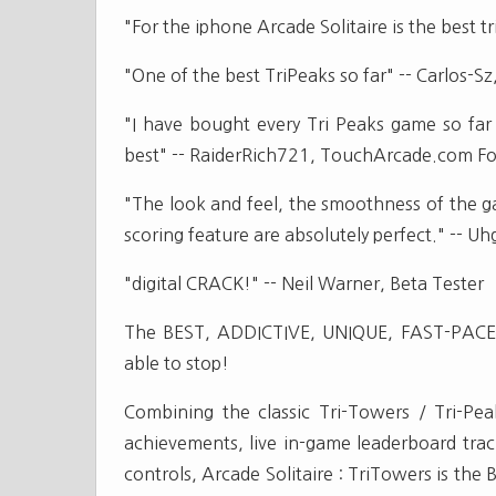
"For the iphone Arcade Solitaire is the best 
"One of the best TriPeaks so far" -- Carlos
"I have bought every Tri Peaks game so far 
best" -- RaiderRich721, TouchArcade.com F
"The look and feel, the smoothness of the g
scoring feature are absolutely perfect." -- 
"digital CRACK!" -- Neil Warner, Beta Tester
The BEST, ADDICTIVE, UNIQUE, FAST-PACED 
able to stop!
Combining the classic Tri-Towers / Tri-Pea
achievements, live in-game leaderboard track
controls, Arcade Solitaire : TriTowers is th