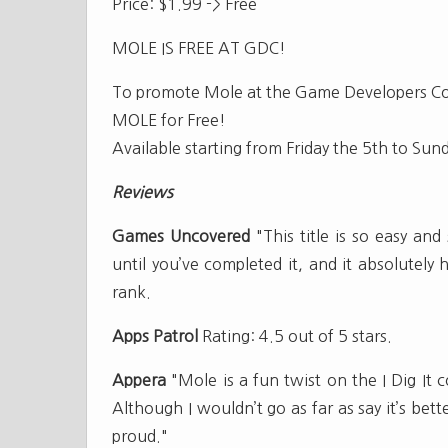
Price: $1.99 -> Free
MOLE IS FREE AT GDC!
To promote Mole at the Game Developers Co
MOLE for Free!
Available starting from Friday the 5th to Sun
Reviews
Games Uncovered
"This title is so easy an
until you’ve completed it, and it absolutely
rank.
Apps Patrol
Rating: 4.5 out of 5 stars.
Appera
"Mole is a fun twist on the I Dig It co
Although I wouldn’t go as far as say it’s bet
proud."