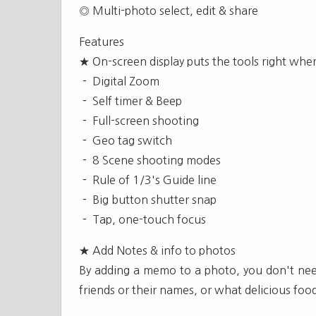
◎ Multi-photo select, edit & share
Features
★ On-screen display puts the tools right wh
－ Digital Zoom
－ Self timer & Beep
－ Full-screen shooting
－ Geo tag switch
－ 8 Scene shooting modes
－ Rule of 1/3's Guide line
－ Big button shutter snap
－ Tap, one-touch focus
★ Add Notes & info to photos
By adding a memo to a photo, you don't ne
friends or their names, or what delicious foo