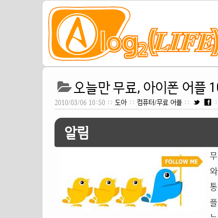
오늘만 무료, 아이폰 어플 10
2010/03/06 10:50 ::
도아
::
컴퓨터/무료 어플
::
:
알림
무
와
통
플