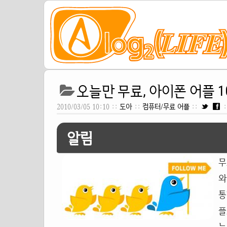
오늘만 무료, 아이폰 어플 10
2010/03/05 10:10 ::
도아
::
컴퓨터/무료 어플
::
:
알림
무
와
통
플