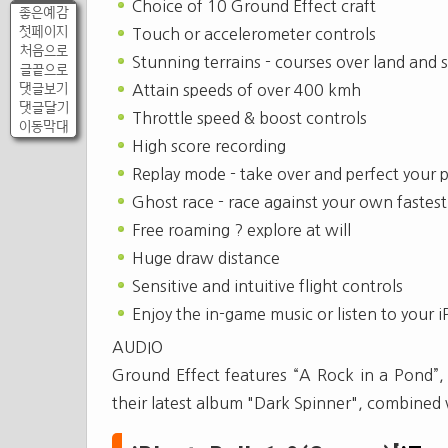
Choice of 10 Ground Effect craft
좋은예감
첫페이지
Touch or accelerometer controls
처음으로
Stunning terrains - courses over land and
글끝으로
댓글보기
Attain speeds of over 400 kmh
댓글달기
Throttle speed & boost controls
이동막대
High score recording
Replay mode - take over and perfect your 
Ghost race - race against your own fastest
Free roaming ? explore at will
Huge draw distance
Sensitive and intuitive flight controls
Enjoy the in-game music or listen to your 
AUDIO
Ground Effect features “A Rock in a Pond”,
their latest album "Dark Spinner", combined 