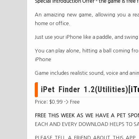
Special introduction Offer - the game is free
An amaizing new game, allowing you a real
home or office.
Just use your iPhone like a paddle, and swing a
You can play alone, hitting a ball coming from
iPhone
Game includes realistic sound, voice and ani
iPet Finder 1.2(Utilities)[
iT
Price: $0.99 -> Free
FREE THIS WEEK AS WE HAVE A PET SPO
EACH AND EVERY DOWNLOAD HELPS TO SA
PLEASE TELL A FRIEND ABOUT THIS AP