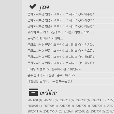
post
문화도시부평 민중가요 아카이브 시리즈 <#7 이주헌>
문화도시부평 민중가요 아카이브 시리즈 <#6 최경숙>
문화도시부평 민중가요 아카이브 시리즈 <#5 이동언>
알리의 모든 것 1. 국산? 자네 이름은 '라벨 갈이'라네!
노동가수 황현을 기억하며...
문화도시부평 민중가요 아카이브 시리즈 <#4 손은화>
문화도시부평 민중가요 아카이브 시리즈 <#3 손호준>
문화도시부평 민중가요 아카이브 시리즈 <#2 하태준>
문화도시부평 민중가요 아카이브 시리즈 <#1 최도은>
도아님의 블로그에 합류하게 된 丹風입니다.
충주 순대국 사대천왕 - 충주이야기 79
대한곱창 밀키트, 소주를 부르는 맛!
archive
(1)
(1)
(1)
(3)
(1)
2023/01
2022/12
2022/11
2022/10
2022/08
2022
(2)
(1)
(3)
(1)
(4)
2018/05
2017/07
2017/06
2017/05
2017/04
2017
(9)
(5)
(6)
(2)
(6)
2012/11
2012/10
2012/09
2012/08
2012/07
2012