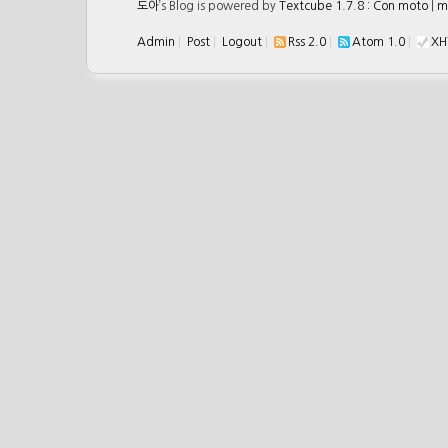
도아
’s Blog is powered by
Textcube 1.7.8 : Con moto
|
m
Admin
|
Post
|
Logout
|
Rss 2.0
|
Atom 1.0
|
XH