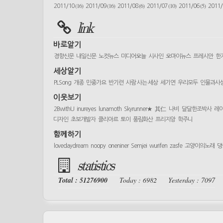
(16)
(16)
(6)
(10)
(5)
2011/10
2011/09
2011/08
2011/07
2011/06
2011
link
바로알기
경향신문
내일신문
노컷뉴스
미디어오늘
시사인
오마이뉴스
프레시안
한
세상알기
PLSong
개종
민중가요
반기련
사람 사는 세상
세기연
우리모두
인물과사
이웃보기
2BwithU
inureyes
lunamoth
Skyrunner★
其仁
나비
달달한조박사
레
디자인
초보개발자
클리아르
토이
풍림화산
프리지앙
학주니
함께하기
lovedaydream
noopy
oneniner
Semjei
wurifen
zasfe
고양이의노래
댕
statistics
Total : 51276900
Today : 6982
Yesterday : 7097