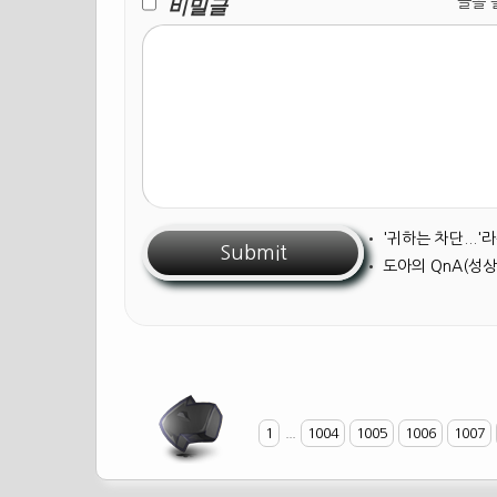
비밀글
글을 올릴
•
'귀하는 차단...
•
도아의 QnA(성상
1
...
1004
1005
1006
1007