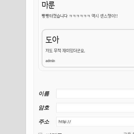
마룬
빵빵터졌습니다 ㅋㅋㅋㅋㅋㅋ 역시 센스쟁이!!
도아
저도 무척 재미있더군요.
이름
암호
주소