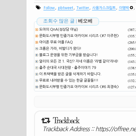
,
,
,
,
Follow
pbtweet
Twitter
사용자스크립트
이명박
조회수 많은 글 |
베오베
(387
도아의 QnA(성상담 아님)
(335
문화도시부평 민중가요 아카이브 시리즈 <#7 이주헌>
(265
아이폰 무료 어플 FAQ
(200
크롬은 가라, 비발디가 왔다!
(155
블로그 운영을 위한 기부금을 받습니다!
(143
알리의 모든 것 1. 국산? 자네 이름은 '라벨 갈이'라네!
(138
충주 순대국 사대천왕 - 충주이야기 79
(135
이 트랙백을 받은 글을 삭제하기 바랍니다.
(132
무료로 내려받을 수 있는 한글 글꼴들!!!
(127
문화도시부평 민중가요 아카이브 시리즈 <#6 최경숙>
Trackback
Trackback Address ::
https://offree.