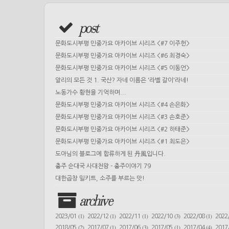
post
문화도시부평 민중가요 아카이브 시리즈 <#7 이주헌>
문화도시부평 민중가요 아카이브 시리즈 <#6 최경숙>
문화도시부평 민중가요 아카이브 시리즈 <#5 이동언>
알리의 모든 것 1. 국산? 자네 이름은 '라벨 갈이'라네!
노동가수 황현을 기억하며...
문화도시부평 민중가요 아카이브 시리즈 <#4 손은화>
문화도시부평 민중가요 아카이브 시리즈 <#3 손호준>
문화도시부평 민중가요 아카이브 시리즈 <#2 하태준>
문화도시부평 민중가요 아카이브 시리즈 <#1 최도은>
도아님의 블로그에 합류하게 된 丹風입니다.
충주 순대국 사대천왕 - 충주이야기 79
대한곱창 밀키트, 소주를 부르는 맛!
archive
(1)
(1)
(1)
(3)
(1)
2023/01
2022/12
2022/11
2022/10
2022/08
2022
(2)
(1)
(3)
(1)
(4)
2018/05
2017/07
2017/06
2017/05
2017/04
2017