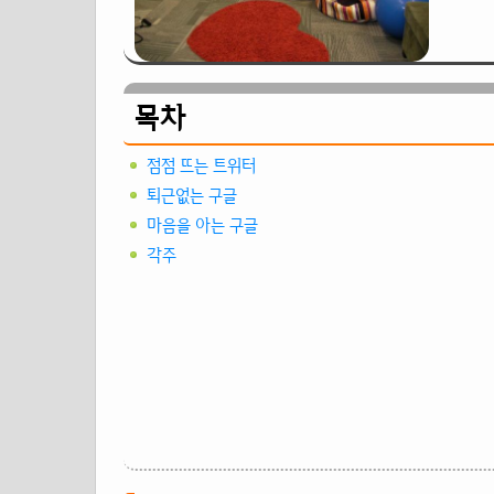
목차
점점 뜨는 트위터
퇴근없는 구글
마음을 아는 구글
각주