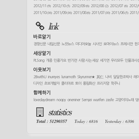
(9)
(5)
(6)
(2)
(6)
2012/11
2012/10
2012/09
2012/08
2012/07
2012
(16)
(16)
(6)
(10)
(5)
2011/10
2011/09
2011/08
2011/07
2011/06
2011
link
바로알기
경향신문
내일신문
노컷뉴스
미디어오늘
시사인
오마이뉴스
프레시안
한
세상알기
PLSong
개종
민중가요
반기련
사람 사는 세상
세기연
우리모두
인물과사
이웃보기
2BwithU
inureyes
lunamoth
Skyrunner★
其仁
나비
달달한조박사
레
디자인
초보개발자
클리아르
토이
풍림화산
프리지앙
학주니
함께하기
lovedaydream
noopy
oneniner
Semjei
wurifen
zasfe
고양이의노래
댕
statistics
Total : 51290357
Today : 6816
Yesterday : 6306