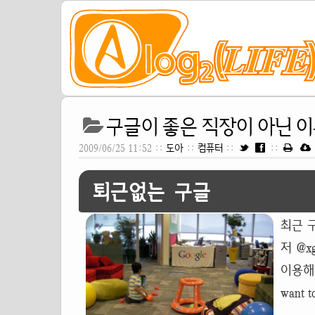
구글이 좋은 직장이 아닌 이유
2009/06/25 11:52 ::
도아
::
컴퓨터
::
::
퇴근없는 구글
최근 
저 @x
이용해서
want 