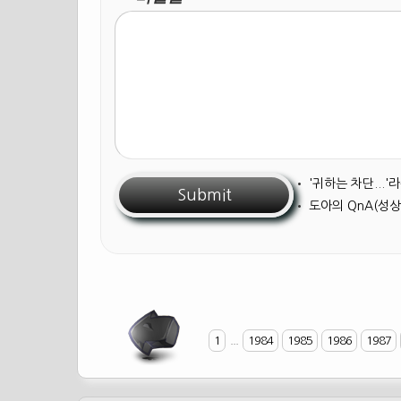
•
'귀하는 차단...
•
도아의 QnA(성상
1
...
1984
1985
1986
1987