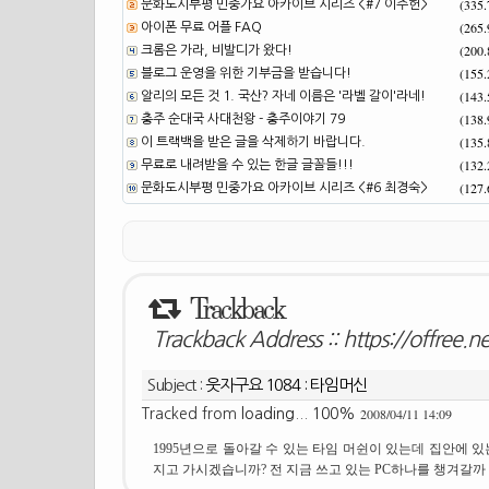
(335
문화도시부평 민중가요 아카이브 시리즈 <#7 이주헌>
(265
아이폰 무료 어플 FAQ
(200
크롬은 가라, 비발디가 왔다!
(155
블로그 운영을 위한 기부금을 받습니다!
(143
알리의 모든 것 1. 국산? 자네 이름은 '라벨 갈이'라네!
(138
충주 순대국 사대천왕 - 충주이야기 79
(135
이 트랙백을 받은 글을 삭제하기 바랍니다.
(132
무료로 내려받을 수 있는 한글 글꼴들!!!
(127
문화도시부평 민중가요 아카이브 시리즈 <#6 최경숙>
Trackback
Trackback Address ::
https://offree.
Subject :
웃자구요 1084 : 타임머신
2008/04/11 14:09
Tracked from
loading... 100%
1995년으로 돌아갈 수 있는 타임 머쉰이 있는데 집안에 
지고 가시겠습니까? 전 지금 쓰고 있는 PC하나를 챙겨갈까 