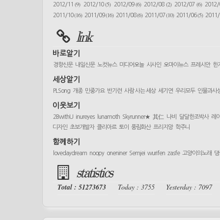
(9)
(5)
(6)
(2)
(6)
2012/11
2012/10
2012/09
2012/08
2012/07
2012
(16)
(16)
(6)
(10)
(5)
2011/10
2011/09
2011/08
2011/07
2011/06
2011
link
바로알기
경향신문
내일신문
노컷뉴스
미디어오늘
시사인
오마이뉴스
프레시안
한
세상알기
PLSong
개종
민중가요
반기련
사람 사는 세상
세기연
우리모두
인물과사
이웃보기
2BwithU
inureyes
lunamoth
Skyrunner★
其仁
나비
달달한조박사
레
디자인
초보개발자
클리아르
토이
풍림화산
프리지앙
학주니
함께하기
lovedaydream
noopy
oneniner
Semjei
wurifen
zasfe
고양이의노래
댕
statistics
Total : 51273673
Today : 3755
Yesterday : 7097