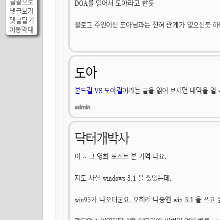
글끝으로
DOA를 읽어서 도아라고 한듯
댓글보기
댓글달기
블로그 주인이신 도아님과는 전혀 관계가 없으신듯 하
이동막대
도아
본드걸 VS 도아걸
이라는 글을 읽어 보시면 내막을 알 
닥터개박사
아 ~ 그 영화 포스트 본 기억 나요.
저도 사실 windows 3.1 을 썼었는데.
win95가 나오더군요. 오히려 나중엔 win 3.1 을 쓰