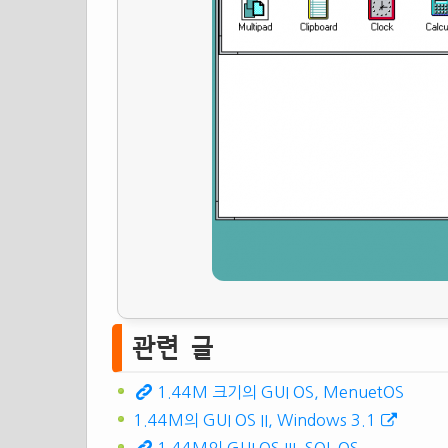
관련 글
1.44M 크기의 GUI OS, MenuetOS
1.44M의 GUI OS II, Windows 3.1