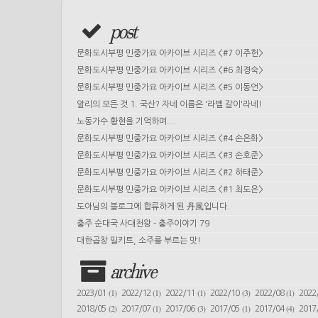
post
문화도시부평 민중가요 아카이브 시리즈 <#7 이주헌>
문화도시부평 민중가요 아카이브 시리즈 <#6 최경숙>
문화도시부평 민중가요 아카이브 시리즈 <#5 이동언>
알리의 모든 것 1. 국산? 자네 이름은 '라벨 갈이'라네!
노동가수 황현을 기억하며...
문화도시부평 민중가요 아카이브 시리즈 <#4 손은화>
문화도시부평 민중가요 아카이브 시리즈 <#3 손호준>
문화도시부평 민중가요 아카이브 시리즈 <#2 하태준>
문화도시부평 민중가요 아카이브 시리즈 <#1 최도은>
도아님의 블로그에 합류하게 된 丹風입니다.
충주 순대국 사대천왕 - 충주이야기 79
대한곱창 밀키트, 소주를 부르는 맛!
archive
(1)
(1)
(1)
(3)
(1)
2023/01
2022/12
2022/11
2022/10
2022/08
2022
(2)
(1)
(3)
(1)
(4)
2018/05
2017/07
2017/06
2017/05
2017/04
2017