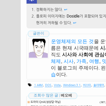
정확하지는 않다.
↩
플로피 이미지에는
DosIdle
가 포함되어 있
현저히 저하될 수 있다.
↩
글쓴이
운영체제의 모든 것
을 
름은 현재 시국때문에
시
직도
시사와 사회에 관심이
체제
,
시사
,
가족
,
여행
,
이 블로그의 주제이다. 
습
이다.
,
,
,
,
,
1.44M
DOS
Vista
Windows 3.1
비스타
솔리테어
조회수 많은 글 |
베오베
(387
도아의 QnA(성상담 아님)