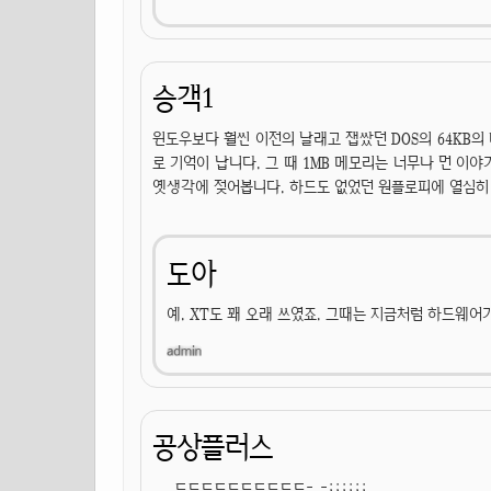
승객1
윈도우보다 훨씬 이전의 날래고 잽쌌던 DOS의 64KB의
로 기억이 납니다. 그 때 1MB 메모리는 너무나 먼 이
옛생각에 젖어봅니다. 하드도 없었던 원플로피에 열심히 디
도아
예. XT도 꽤 오래 쓰였죠. 그때는 지금처럼 하드웨
공상플러스
.....ㄷㄷㄷㄷㄷㄷㄷㄷㄷㄷ-_-;;;;;;