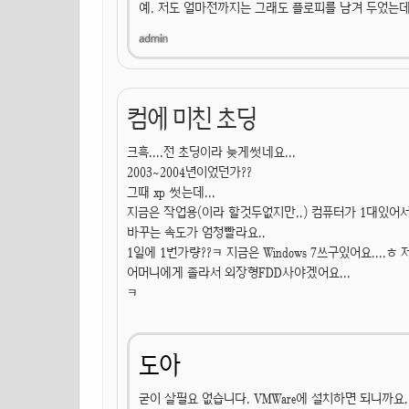
예. 저도 얼마전까지는 그래도 플로피를 남겨 두었는데
컴에 미친 초딩
크흑....전 초딩이라 늦게썻네요...
2003~2004년이었던가??
그때 xp 썻는데...
지금은 작업용(이라 할것두없지만..) 컴퓨터가 1대있어
바꾸는 속도가 엄청빨라요..
1일에 1번가량??ㅋ 지금은 Windows 7쓰구있어요....ㅎ 
어머니에게 졸라서 외장형FDD사야겠어요...
ㅋ
도아
굳이 살필요 없습니다. VMWare에 설치하면 되니까요.