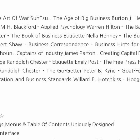
e Art Of War SunTsu - The Age of Big Business Burton J. He
 M.H. Blackford - Applied Psychology Warren Hilton - The B
er - The Book of Business Etiquette Nella Henney - The Bus
lbert Shaw - Business Correspondence - Business Hints 
houn - Captains of Industry James Parton - Creating Capital 
ge Randolph Chester - Etiquette Emily Post - The Free Press H
andolph Chester - The Go-Getter Peter B. Kyne - Goat-Fea
cation and Business Standards Willard E. Hotchkiss - Hod
n☆
gs,Menus & Table Of Contents Uniquely Designed
Interface