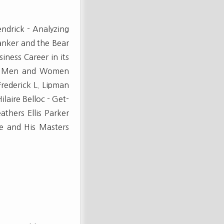
ndrick - Analyzing
anker and the Bear
iness Career in its
for Men and Women
Frederick L. Lipman
ilaire Belloc - Get-
thers Ellis Parker
ge and His Masters