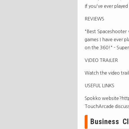
If you've ever played
REVIEWS
"Best Spaceshooter 
games I have ever p
on the 360!" - Supe
VIDEO TRAILER
Watch the video trai
USEFUL LINKS
Spokko website?ht
TouchArcade discus
Business Cl