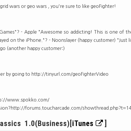
 grid wars or geo wars , you're sure to like geoFighter!
Games"? - Apple "Awesome so addicting! This is one of the
layed on the iPhone."? - Noonslayer (happy customer) "Just 
rgo (another happy customer:)
ler by going to http://tinyurl.com/geoFighterVideo
tp://www.spokko.com/
sion?http://forums.toucharcade.com/showthread.php?t=1
assics 1.0(Business)[
iTunes
]