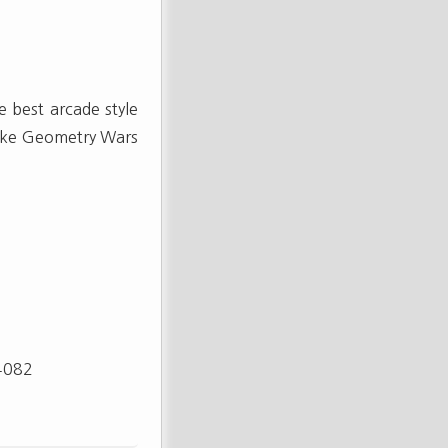
 best arcade style
like Geometry Wars
4082