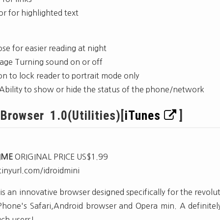
or for highlighted text
se for easier reading at night
age Turning sound on or off
on to lock reader to portrait mode only
Ability to show or hide the status of the phone/network
Browser 1.0(Utilities)[
iTunes
]
TIME
ORIGINAL PRICE US$1.99
tinyurl.com/idroidmini
is an innovative browser designed specifically for the revolu
iPhone's Safari,Android browser and Opera min. A definitely
ch users!