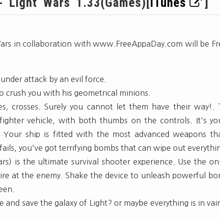
 - Light Wars 1.33(Games)[
iTunes
]
Wars in collaboration with www.FreeAppaDay.com will be Fr
 under attack by an evil force.
 crush you with his geometrical minions.
gles, crosses. Surely you cannot let them have their way!. 
 fighter vehicle, with both thumbs on the controls. It's y
g. Your ship is fitted with the most advanced weapons that
e fails, you've got terrifying bombs that can wipe out everythin
rs) is the ultimate survival shooter experience. Use the o
 fire at the enemy. Shake the device to unleash powerful bo
reen.
 and save the galaxy of Light? or maybe everything is in vain?