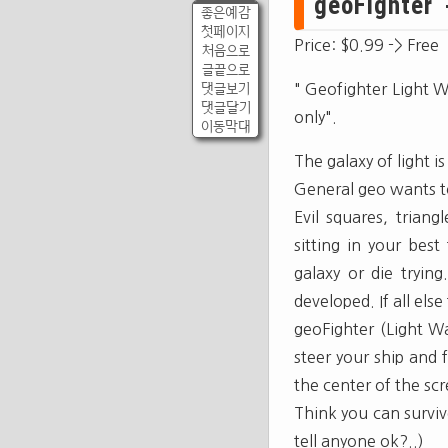
geoFighter
좋은예감
첫페이지
Price: $0.99 -> Free
처음으로
글끝으로
댓글보기
" Geofighter Light 
댓글달기
only".
이동막대
The galaxy of light is
General geo wants to
Evil squares, trian
sitting in your best
galaxy or die tryin
developed. If all els
geoFighter (Light Wa
steer your ship and
the center of the sc
Think you can survive
tell anyone ok?..)