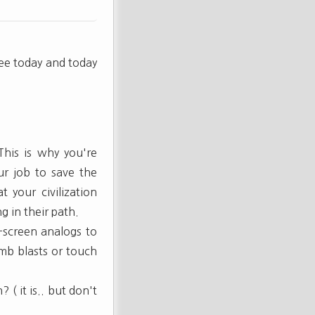
ee today and today
This is why you're
our job to save the
 your civilization
g in their path.
n-screen analogs to
mb blasts or touch
 ( it is.. but don't