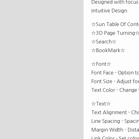
Designed with focus 
Intuitive Design
☆Sun Table Of Cont
☆3D Page Turning
☆Search☆
☆BookMark☆
☆Font☆
Font Face - Option t
Font Size - Adjust fo
Text Color - Change 
☆Text☆
Text Alignment - Choo
Line Spacing - Spaci
Margin Width - Dista
Link Color - Set color