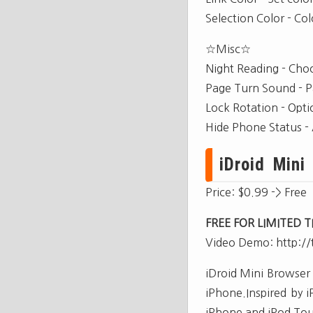
Selection Color - Col
☆Misc☆
Night Reading - Choo
Page Turn Sound - P
Lock Rotation - Opti
Hide Phone Status - 
iDroid Mini 
Price: $0.99 -> Free
FREE FOR LIMITED 
Video Demo: http://
iDroid Mini Browser 
iPhone.Inspired by 
iPhone and iPod Tou