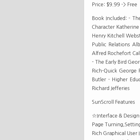
Price: $9.99 -> Free
Book Included: - Th
Character Katherine
Henry Kitchell Webst
Public Relations A
Alfred Rochefort Cal
- The Early Bird Geor
Rich-Quick George R
Butler - Higher Edu
Richard Jefferies
SunScroll Features
☆Interface & Desig
Page Turning,Settin
Rich Graphical User 