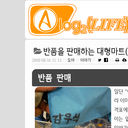
반품을 판매하는 대형마트(
2008/08/16 11:11 ::
도아
::
이야기
::
::
반품 판매
일단 
라 이
격표에
이는 