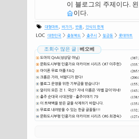
이 블로그의 주제이다. 
습
이다.
,
,
,
대형마트
바가지
반품
인식의 한계
>
>
>
>
LOC
대한민국
충청북도
충주시
칠금동
롯데마트
조회수 많은 글 |
베오베
(387
도아의 QnA(성상담 아님)
(335
문화도시부평 민중가요 아카이브 시리즈 <#7 이주헌>
(265
아이폰 무료 어플 FAQ
(200
크롬은 가라, 비발디가 왔다!
(155
블로그 운영을 위한 기부금을 받습니다!
(143
알리의 모든 것 1. 국산? 자네 이름은 '라벨 갈이'라네!
(138
충주 순대국 사대천왕 - 충주이야기 79
(135
이 트랙백을 받은 글을 삭제하기 바랍니다.
(132
무료로 내려받을 수 있는 한글 글꼴들!!!
(127
문화도시부평 민중가요 아카이브 시리즈 <#6 최경숙>