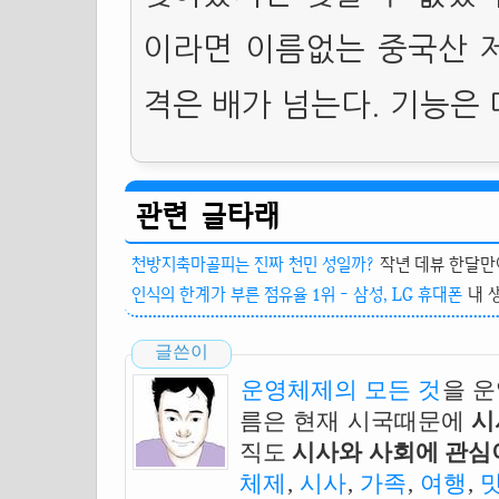
이라면 이름없는 중국산 제
격은 배가 넘는다. 기능은 
관련 글타래
천방지축마골피는 진짜 천민 성일까?
작년 데뷰 한달만에
인식의 한계가 부른 점유율 1위 - 삼성, LG 휴대폰
내 
글쓴이
운영체제의 모든 것
을 
름은 현재 시국때문에
시
직도
시사와 사회에 관심이
체제
,
시사
,
가족
,
여행
,