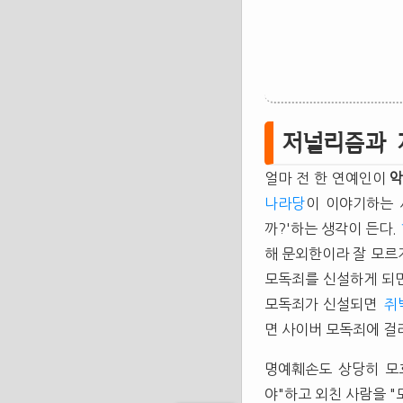
저널리즘과 
얼마 전 한 연예인이
나라당
이 이야기하는 
까?'하는 생각이 든다.
해 문외한이라 잘 모르
모독죄를 신설하게 되면
모독죄가 신설되면
쥐
면 사이버 모독죄에 걸
명예훼손도 상당히 모
야"하고 외친 사람을 