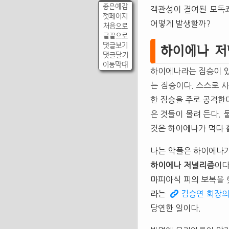
좋은예감
객관성이 결여된 모독죄
첫페이지
어떻게 발생할까?
처음으로
글끝으로
댓글보기
하이에나 저
댓글달기
이동막대
하이에나라는 짐승이 있
는 짐승이다. 스스로 
한 짐승을 주로 공격한
은 것들이 몰려 든다.
것은 하이에나가 먹다 
나는 악플은 하이에나가
하이에나
저널리즘
이다
마피아식 피의 보복을 
라는
김승연 회장의
당연한 일이다.