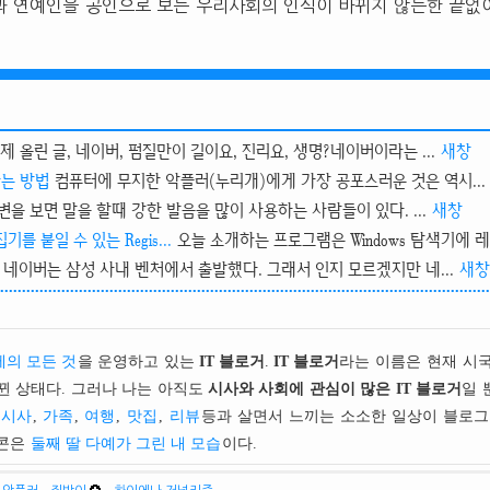
과 연예인을 공인으로 보는 우리사회의 인식이 바뀌지 않는한 끝없
제 올린 글, 네이버, 펌질만이 길이요, 진리요, 생명?네이버이라는 ...
새창
는 방법
컴퓨터에 무지한 악플러(누리개)에게 가장 공포스러운 것은 역시...
변을 보면 말을 할때 강한 발음을 많이 사용하는 사람들이 있다. ...
새창
 붙일 수 있는 Regis...
오늘 소개하는 프로그램은 Windows 탐색기에 레.
네이버는 삼성 사내 벤처에서 출발했다. 그래서 인지 모르겠지만 네...
새창
의 모든 것
을 운영하고 있는
IT 블로거
.
IT 블로거
라는 이름은 현재 시
뀐 상태다. 그러나 나는 아직도
시사와 사회에 관심이 많은 IT 블로거
일 
시사
,
가족
,
여행
,
맛집
,
리뷰
등과 살면서 느끼는 소소한 일상이 블로그
이콘은
둘째 딸 다예가 그린 내 모습
이다.
,
,
,