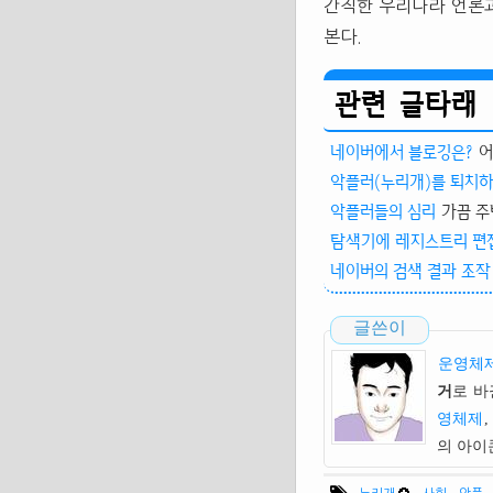
간직한 우리나라 언론
본다.
관련 글타래
네이버에서 블로깅은?
어
악플러(누리개)를 퇴치하
악플러들의 심리
가끔 주
탐색기에 레지스트리 편집기를
네이버의 검색 결과 조작
글쓴이
운영체제
거
로 바
영체제
,
의 아
,
,