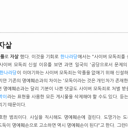
자살
악플
로
자살
했다. 이것을 기회로
한나라당
에서는 "사이버 모독죄를 
사이버 모독죄 신설 이유를 보면 과연 일국의 '공당으로서 문제의
한나라당
이 이야기하는 사이버 모독죄는 악플을 없애기 위해 신설하
지만 기존의 명예훼손과의 차이는 '모독이라는 것은 개인차가 존재한
 명예훼손과는 달리 기분이 나쁜 댓글도 사이버 모독죄로 처벌 받을
박이
라는 표현을 사용한 모든 게시물을 삭제해야 할 수도 있다. 듣
리기 때문이다.
호한 범죄이다. 사실을 직시해도 명예훼손에 걸린다. 도망가는 도
"도둑이 명예훼손으로 고소하면 역시 명예훼손이 된다"고 한다. 그런