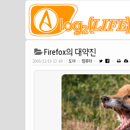
Firefox의 대약진
2005/12/13 12:49 ::
도아
::
컴퓨터
::
::