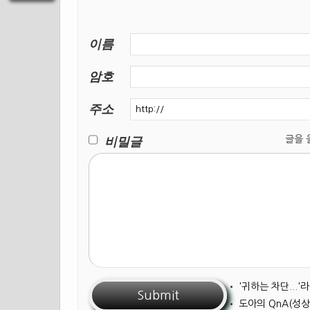
이름
암호
주소
비밀글
글을 올릴
•
'귀하는 차단...
•
도아의 QnA(성상