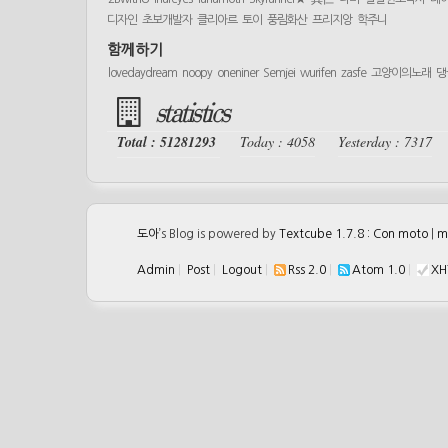
디자인
초보개발자
클리아르
토이
풍림화산
프리지앙
학주니
함께하기
lovedaydream
noopy
oneniner
Semjei
wurifen
zasfe
고양이의노래
댕
statistics
Total : 51281293
Today : 4058
Yesterday : 7317
도아
’s Blog is powered by
Textcube 1.7.8 : Con moto
|
m
Admin
|
Post
|
Logout
|
Rss 2.0
|
Atom 1.0
|
XH