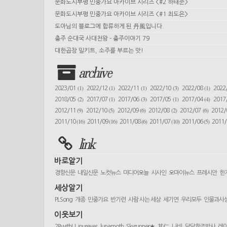
문화도시부평 민중가요 아카이브 시리즈 <#2 하태준>
문화도시부평 민중가요 아카이브 시리즈 <#1 최도은>
도아님의 블로그에 합류하게 된 丹風입니다.
충주 순대국 사대천왕 - 충주이야기 79
대한곱창 밀키트, 소주를 부르는 맛!
archive
(1)
(1)
(1)
(3)
(1)
2023/01
2022/12
2022/11
2022/10
2022/08
2022
(2)
(1)
(3)
(1)
(4)
2018/05
2017/07
2017/06
2017/05
2017/04
2017
(9)
(5)
(6)
(2)
(6)
2012/11
2012/10
2012/09
2012/08
2012/07
2012
(16)
(16)
(6)
(10)
(5)
2011/10
2011/09
2011/08
2011/07
2011/06
2011
link
바로알기
경향신문
내일신문
노컷뉴스
미디어오늘
시사인
오마이뉴스
프레시안
한
세상알기
PLSong
개종
민중가요
반기련
사람 사는 세상
세기연
우리모두
인물과사
이웃보기
2BwithU
inureyes
lunamoth
Skyrunner★
其仁
나비
달달한조박사
레