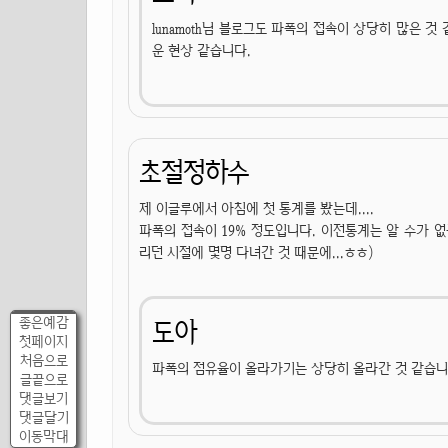
lunamoth님 블로그도 파폭의 접속이 상당히 많은 
운 현상 같습니다.
초절정하수
제 이글루에서 아침에 첫 통계를 봤는데....
파폭의 접속이 19% 정도입니다. 이전통계는 알 수가 없
리던 시절에 몇명 다녀간 것 때문에...ㅎㅎ)
좋은예감
도아
첫페이지
처음으로
파폭의 점유율이 올라가기는 상당히 올라간 것 같습니
글끝으로
댓글보기
댓글달기
이동막대