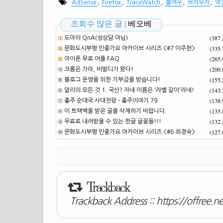
,
,
,
,
,
AdSense
Firefox
TraceWatch
불여우
브라우저
약
조회수 많은 글 |
베오베
(387
도아의 QnA(성상담 아님)
(335
문화도시부평 민중가요 아카이브 시리즈 <#7 이주헌>
(265
아이폰 무료 어플 FAQ
(200
크롬은 가라, 비발디가 왔다!
(155
블로그 운영을 위한 기부금을 받습니다!
(143
알리의 모든 것 1. 국산? 자네 이름은 '라벨 갈이'라네!
(138
충주 순대국 사대천왕 - 충주이야기 79
(135
이 트랙백을 받은 글을 삭제하기 바랍니다.
(132
무료로 내려받을 수 있는 한글 글꼴들!!!
(127
문화도시부평 민중가요 아카이브 시리즈 <#6 최경숙>
Trackback
Trackback Address ::
https://offree.n