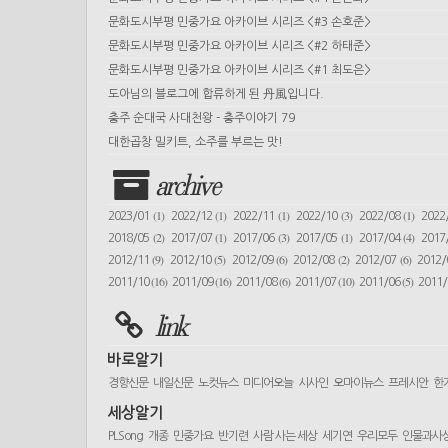
문화도시부평 민중가요 아카이브 시리즈 <#3 손호준>
문화도시부평 민중가요 아카이브 시리즈 <#2 하태준>
문화도시부평 민중가요 아카이브 시리즈 <#1 최도은>
도아님의 블로그에 합류하게 된 丹風입니다.
충주 순대국 사대천왕 - 충주이야기 79
대한곱창 밀키트, 소주를 부르는 맛!
archive
(1)
(1)
(1)
(3)
(1)
2023/01
2022/12
2022/11
2022/10
2022/08
2022
(2)
(1)
(3)
(1)
(4)
2018/05
2017/07
2017/06
2017/05
2017/04
2017
(9)
(5)
(6)
(2)
(6)
2012/11
2012/10
2012/09
2012/08
2012/07
2012
(16)
(16)
(6)
(10)
(5)
2011/10
2011/09
2011/08
2011/07
2011/06
2011
link
바로알기
경향신문
내일신문
노컷뉴스
미디어오늘
시사인
오마이뉴스
프레시안
한
세상알기
PLSong
개종
민중가요
반기련
사람 사는 세상
세기연
우리모두
인물과사