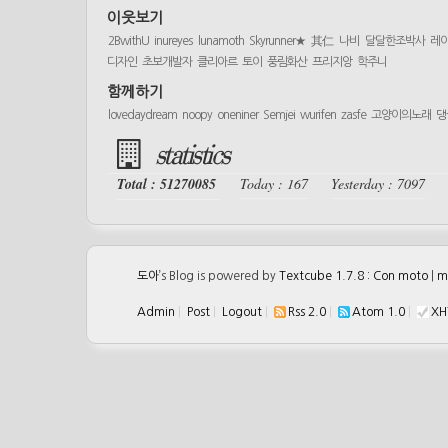
이웃보기
2BwithU
inureyes
lunamoth
Skyrunner★
其仁
나비
달달한조박사
레
디자인
초보개발자
클리아르
토이
풍림화산
프리지앙
학주니
함께하기
lovedaydream
noopy
oneniner
Semjei
wurifen
zasfe
고양이의노래
댕
statistics
Total : 51270085
Today : 167
Yesterday : 7097
도아
’s Blog is powered by
Textcube 1.7.8 : Con moto
|
m
Admin
|
Post
|
Logout
|
Rss 2.0
|
Atom 1.0
|
XH