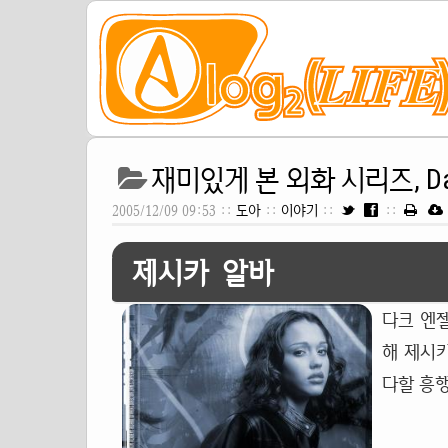
재미있게 본 외화 시리즈, Dar
2005/12/09 09:53 ::
도아
::
이야기
::
::
제시카 알바
다크 엔젤
해 제시카
다할 흥행