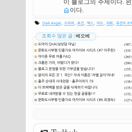
이 블로그의 주제이다. 
습
이다.
,
,
,
,
,
,
Dark Angel
드라마
로건
맥스
미드
외화
유전자 조
조회수 많은 글 |
베오베
(387
도아의 QnA(성상담 아님)
(335
문화도시부평 민중가요 아카이브 시리즈 <#7 이주헌>
(265
아이폰 무료 어플 FAQ
(200
크롬은 가라, 비발디가 왔다!
(155
블로그 운영을 위한 기부금을 받습니다!
(143
알리의 모든 것 1. 국산? 자네 이름은 '라벨 갈이'라네!
(138
충주 순대국 사대천왕 - 충주이야기 79
(135
이 트랙백을 받은 글을 삭제하기 바랍니다.
(132
무료로 내려받을 수 있는 한글 글꼴들!!!
(127
문화도시부평 민중가요 아카이브 시리즈 <#6 최경숙>