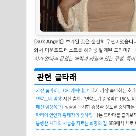
Dark Angel
은 보게된 것은 순전히 우연이었습니다.
와서 다운로드 테스트를 하던중 알게된 드라마입
시카 알바의 끝없는 매력과 짜임새 있는 구성, 특
관련 글타래
가장 좋아하는 CSI 캐릭터는?
내가 가장 좋아하는 호레시오
변학도와 염장
사진 출처: '변학도가 순정파?' 180도 비
해신 임상옥(?)
상술을 중시한 송상과 상도를 중시하는 만
파리의 연인과 황태자의 첫사랑
나는 드라마를 즐겨보지 
불행한 시대의 사슬을 자르는 희망의 칼
SBS에서 새로 