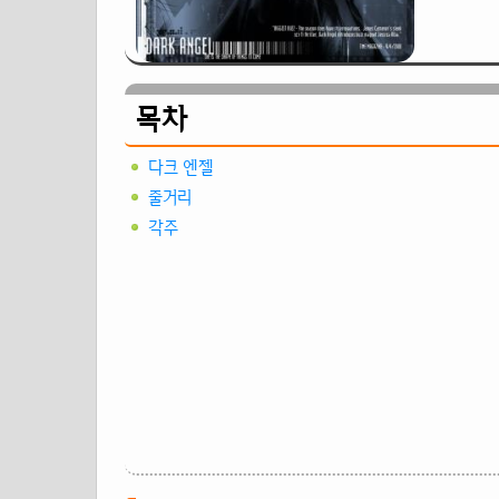
목차
다크 엔젤
줄거리
각주