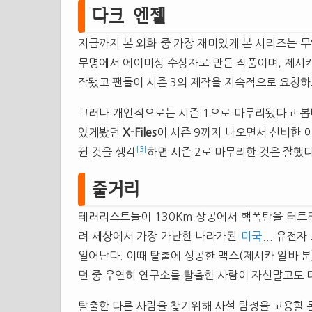
다크 엔젤
지금까지 본 외화 중 가장 재미있게 본 시리즈는 
무명에서 에이미상 수상자로 만든 작품이며, 제시카
작됐고 팬들이 시즌 3의 제작을 지속적으로 요청하
그러나 개인적으로는 시즌 1으로 마무리됐다고 봅니
있게봤던
X-Files
이 시즌 9까지 나오면서 신비한 
[3]
뀐 것을 생각
하면 시즌 2로 마무리한 것은 잘했
줄거리
테러리스트들이 130Km 상공에서 핵폭탄을 터트
려 세상에서 가장 가난한 나라가된
미국
... 유전
일어난다. 이때 탈출에 성공한 맥스(제시카 알바 분
던 중 우연히 연구소를 탈출한 사람이 자신말고도 
탈출한 다른 사람을 찾기위해 사설 탐정을 고용할 