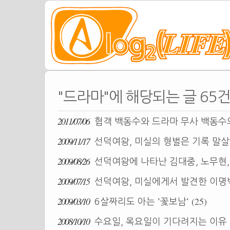
"드라마"에 해당되는 글 65
2011/07/06
협객 백동수와 드라마 무사 백동수
2009/11/17
선덕여왕, 미실의 형벌은 기록 말
2009/08/26
선덕여왕에 나타난 김대중, 노무현
2009/07/15
선덕여왕, 미실에게서 발견한 이명
2009/03/10
(25)
6살짜리도 아는 '꽃보남'
2008/10/10
수요일, 목요일이 기다려지는 이유