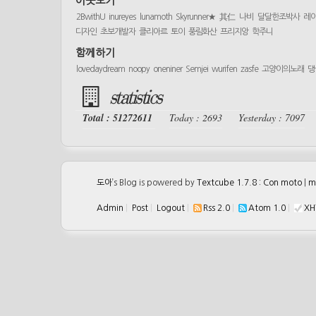
이웃보기
2BwithU
inureyes
lunamoth
Skyrunner★
其仁
나비
달달한조박사
레
디자인
초보개발자
클리아르
토이
풍림화산
프리지앙
학주니
함께하기
lovedaydream
noopy
oneniner
Semjei
wurifen
zasfe
고양이의노래
댕
statistics
Total : 51272611
Today : 2693
Yesterday : 7097
도아
’s Blog is powered by
Textcube 1.7.8 : Con moto
|
m
Admin
|
Post
|
Logout
|
Rss 2.0
|
Atom 1.0
|
XH