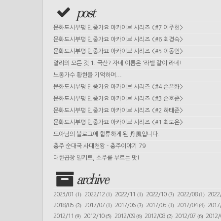
post
문화도시부평 민중가요 아카이브 시리즈 <#7 이주헌>
문화도시부평 민중가요 아카이브 시리즈 <#6 최경숙>
문화도시부평 민중가요 아카이브 시리즈 <#5 이동언>
알리의 모든 것 1. 국산? 자네 이름은 '라벨 갈이'라네!
노동가수 황현을 기억하며...
문화도시부평 민중가요 아카이브 시리즈 <#4 손은화>
문화도시부평 민중가요 아카이브 시리즈 <#3 손호준>
문화도시부평 민중가요 아카이브 시리즈 <#2 하태준>
문화도시부평 민중가요 아카이브 시리즈 <#1 최도은>
도아님의 블로그에 합류하게 된 丹風입니다.
충주 순대국 사대천왕 - 충주이야기 79
대한곱창 밀키트, 소주를 부르는 맛!
archive
(1)
(1)
(1)
(3)
(1)
2023/01
2022/12
2022/11
2022/10
2022/08
2022
(2)
(1)
(3)
(1)
(4)
2018/05
2017/07
2017/06
2017/05
2017/04
2017
(9)
(5)
(6)
(2)
(6)
2012/11
2012/10
2012/09
2012/08
2012/07
2012