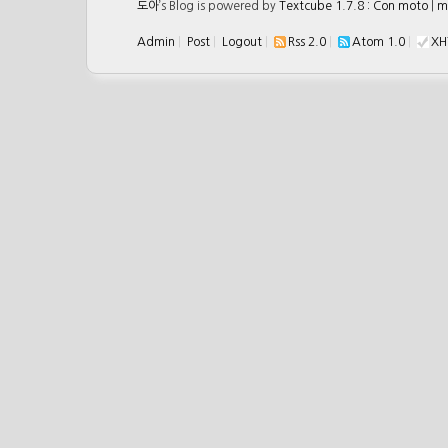
도아
’s Blog is powered by
Textcube 1.7.8 : Con moto
|
m
Admin
|
Post
|
Logout
|
Rss 2.0
|
Atom 1.0
|
XH