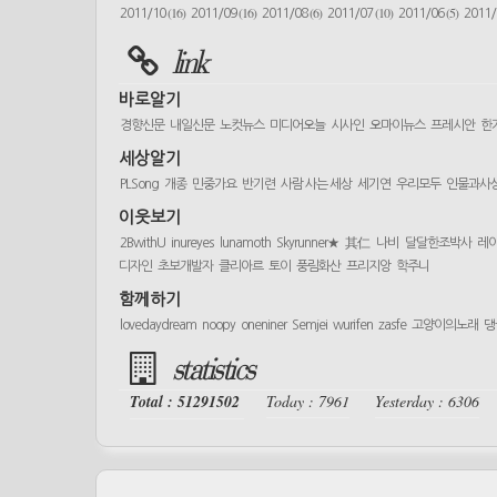
(16)
(16)
(6)
(10)
(5)
2011/10
2011/09
2011/08
2011/07
2011/06
2011
link
바로알기
경향신문
내일신문
노컷뉴스
미디어오늘
시사인
오마이뉴스
프레시안
한
세상알기
PLSong
개종
민중가요
반기련
사람 사는 세상
세기연
우리모두
인물과사
이웃보기
2BwithU
inureyes
lunamoth
Skyrunner★
其仁
나비
달달한조박사
레
디자인
초보개발자
클리아르
토이
풍림화산
프리지앙
학주니
함께하기
lovedaydream
noopy
oneniner
Semjei
wurifen
zasfe
고양이의노래
댕
statistics
Total : 51291502
Today : 7961
Yesterday : 6306