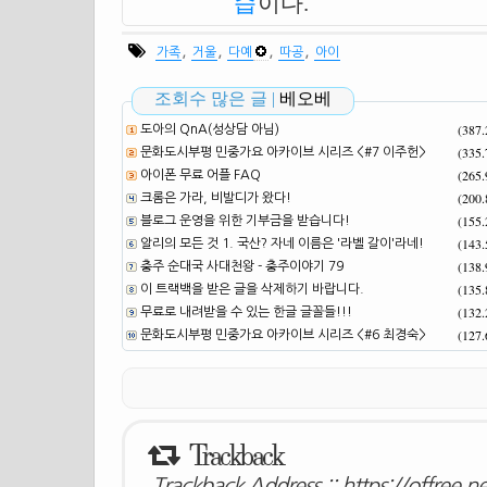
습
이다.
,
,
,
,
가족
거울
다예
따공
아이
조회수 많은 글 |
베오베
(387
도아의 QnA(성상담 아님)
(335
문화도시부평 민중가요 아카이브 시리즈 <#7 이주헌>
(265
아이폰 무료 어플 FAQ
(200
크롬은 가라, 비발디가 왔다!
(155
블로그 운영을 위한 기부금을 받습니다!
(143
알리의 모든 것 1. 국산? 자네 이름은 '라벨 갈이'라네!
(138
충주 순대국 사대천왕 - 충주이야기 79
(135
이 트랙백을 받은 글을 삭제하기 바랍니다.
(132
무료로 내려받을 수 있는 한글 글꼴들!!!
(127
문화도시부평 민중가요 아카이브 시리즈 <#6 최경숙>
Trackback
Trackback Address ::
https://offree.n