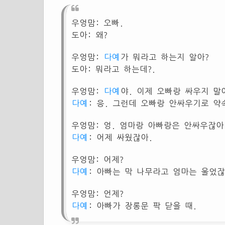
우엉맘: 오빠.
도아: 왜?
우엉맘:
다예
가 뭐라고 하는지 알아?
도아: 뭐라고 하는데?.
우엉맘:
다예
야. 이제 오빠랑 싸우지 말
다예
: 응. 그런데 오빠랑 안싸우기로 약
우엉맘: 엉. 엄마랑 아빠랑은 안싸우잖아
다예
: 어제 싸웠잖아.
우엉맘: 어제?
다예
: 아빠는 막 나무라고 엄마는 울었잖
우엉맘: 언제?
다예
: 아빠가 장롱문 팍 닫을 때.