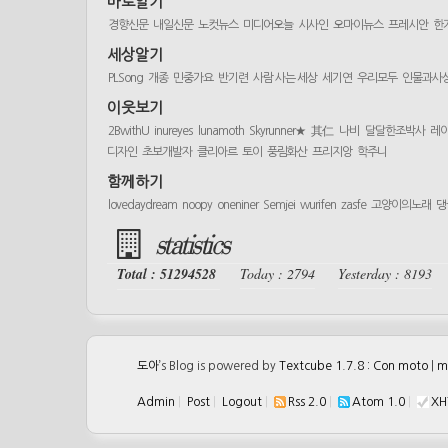
바로알기
경향신문
내일신문
노컷뉴스
미디어오늘
시사인
오마이뉴스
프레시안
한
세상알기
PLSong
개종
민중가요
반기련
사람 사는 세상
세기연
우리모두
인물과사
이웃보기
2BwithU
inureyes
lunamoth
Skyrunner★
其仁
나비
달달한조박사
레
디자인
초보개발자
클리아르
토이
풍림화산
프리지앙
학주니
함께하기
lovedaydream
noopy
oneniner
Semjei
wurifen
zasfe
고양이의노래
댕
statistics
Total : 51294528
Today : 2794
Yesterday : 8193
도아
’s Blog is powered by
Textcube 1.7.8 : Con moto
|
m
Admin
|
Post
|
Logout
|
Rss 2.0
|
Atom 1.0
|
XH