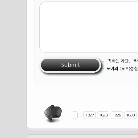
•
'귀하는 차단...
•
도아의 QnA(성상
1
...
1827
1828
1829
1830