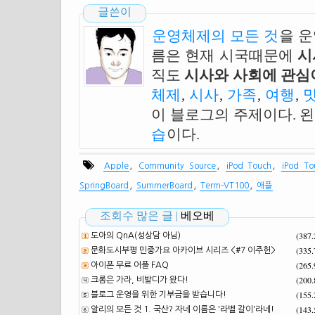
글쓴이
운영체제의 모든 것
을 
름은 현재 시국때문에
시
직도
시사와 사회에 관심이
체제
,
시사
,
가족
,
여행
,
이 블로그의 주제이다. 
습
이다.
,
,
,
Apple
Community Source
iPod Touch
iPod T
,
,
,
SpringBoard
SummerBoard
Term-VT100
애플
조회수 많은 글 |
베오베
(387
도아의 QnA(성상담 아님)
(335
문화도시부평 민중가요 아카이브 시리즈 <#7 이주헌>
(265
아이폰 무료 어플 FAQ
(200
크롬은 가라, 비발디가 왔다!
(155
블로그 운영을 위한 기부금을 받습니다!
(143
알리의 모든 것 1. 국산? 자네 이름은 '라벨 갈이'라네!