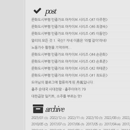
post
문화도시부평 민중가요 아카이브 시리즈 <#7 이주헌>
문화도시부평 민중가요 아카이브 시리즈 <#6 최경숙>
문화도시부평 민중가요 아카이브 시리즈 <#5 이동언>
알리의 모든 것 1. 국산? 자네 이름은 '라벨 갈이'라네!
노동가수 황현을 기억하며...
문화도시부평 민중가요 아카이브 시리즈 <#4 손은화>
문화도시부평 민중가요 아카이브 시리즈 <#3 손호준>
문화도시부평 민중가요 아카이브 시리즈 <#2 하태준>
문화도시부평 민중가요 아카이브 시리즈 <#1 최도은>
도아님의 블로그에 합류하게 된 丹風입니다.
충주 순대국 사대천왕 - 충주이야기 79
대한곱창 밀키트, 소주를 부르는 맛!
archive
(1)
(1)
(1)
(3)
(1)
2023/01
2022/12
2022/11
2022/10
2022/08
2022
(2)
(1)
(3)
(1)
(4)
2018/05
2017/07
2017/06
2017/05
2017/04
2017