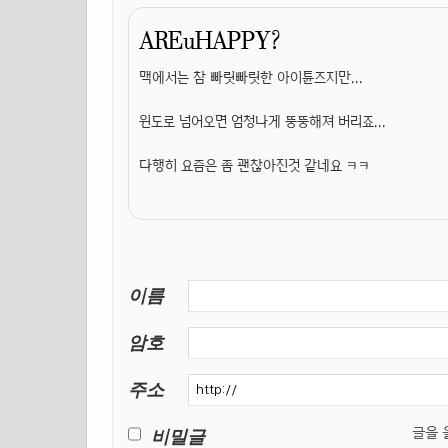
AREuHAPPY?
맥에서는 참 빠릿빠릿한 아이튠즈지만...
윈도로 넘어오면 엄청나게 뚱뚱해져 버리죠...
다행히 요즘은 좀 괜찮아진것 같네요 ㅋㅋ
이름
암호
주소
비밀글
글을 올릴