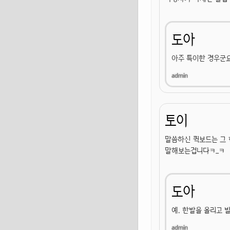
도아
아주 특이한 경우군요
토이
말씀하신 퀵보드는 그 
말해보는겁니다ㅋ_ㅋ
도아
예. 한발을 올리고 