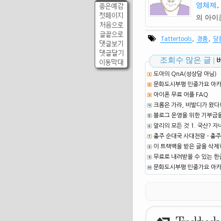
영체제
,
좋은예감
첫페이지
의 아
처음으로
글끝으로
,
,
Tattertools
경품
당
댓글보기
댓글달기
조회수 많은 글 |
이동막대
도아의 QnA(성상담 아님)
문화도시부평 민중가요 아카이
아이폰 무료 어플 FAQ
크롬은 가라, 비발디가 왔다
블로그 운영을 위한 기부금
알리의 모든 것 1. 국산? 자
충주 순대국 사대천왕 - 충주
이 트랙백을 받은 글을 삭제
무료로 내려받을 수 있는 한글
문화도시부평 민중가요 아카이