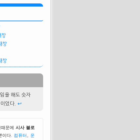
창
새창
새창
새창
게임을 해도 숫자
원이었다.
↩
국때문에
시사 블로
뿐이다.
컴퓨터
,
운