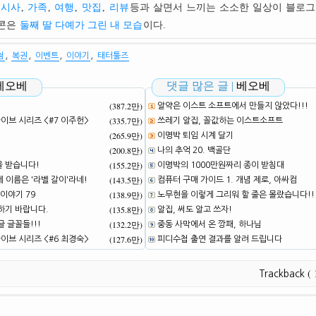
시사
,
가족
,
여행
,
맛집
,
리뷰
등과 살면서 느끼는 소소한 일상이 블로그
이콘은
둘째 딸 다예가 그린 내 모습
이다.
,
,
,
,
첨
복권
이벤트
이야기
태터툴즈
베오베
댓글 많은 글 |
베오베
(387.2만)
알약은 이스트 소프트에서 만들지 않았다!!!
(335.7만)
브 시리즈 <#7 이주헌>
쓰레기 알집, 꼴값하는 이스트소프트
(265.9만)
이명박 퇴임 시계 달기
(200.8만)
!
나의 추억 20. 백골단
(155.2만)
을 받습니다!
이명박의 1000만원짜리 종이 받침대
(143.5만)
네 이름은 '라벨 갈이'라네!
컴퓨터 구매 가이드 1. 개념 제로, 아싸컴
(138.9만)
이야기 79
노무현을 이렇게 그리워 할 줄은 몰랐습니다!!
(135.8만)
하기 바랍니다.
알집, 써도 알고 쓰자!
(132.2만)
 글꼴들!!!
중동 사막에서 온 깡패, 하나님
(127.6만)
브 시리즈 <#6 최경숙>
피디수첩 출연 결과를 알려 드립니다
( 
Trackback