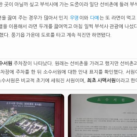
한 곳이 아닐까 싶고 부석사에 가는 도중이라 일단 선비촌에 들려 부
을 끓여 주는 경우가 많아서 인지
우영
이와
다예
는 또 라면이 먹고
펠을 이용해서 라면 두개를 끓여먹고 아침 일찍 부석사 관광에 나섰
했다. 풍기읍 가운데 도로를 타고 계속 직진만 하면됐다.
수서원
주차장이 나타났다. 원래는 선비촌을 가려고 했지만 선비촌과
주차장에 주차를 한 뒤 소수서원에 대한 안내 표지를 확인했다. 서
소수서원은 비교적 초기에 세워진 서원이며,
최초
사액서원
이라고 한