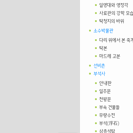
일영대와 영정각
사료관의 강학 모
탁청지의 바위
소수박물관
다리 위에서 본 죽
탁본
마드레 고분
선비촌
부석사
안내판
일주문
천왕문
부속 건물들
무량수전
부석(浮石)
삼층석탑