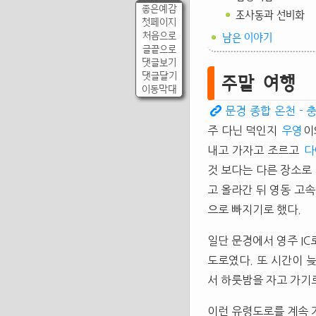
좋은예감
조사동과 선비화
첫페이지
처음으로
남은 이야기
글끝으로
댓글보기
댓글달기
주말 여행
이동막대
문경 종합 온천 - 
주 다닌 덕인지
우영
이
내고 가자고 조르고
다
것 보다는 다른 장소로
고 올라간 뒤 영동 고
으로 빠지기로 했다.
일단 문경에서 영주 I
도로였다. 또 시간이 
서 하룻밤을 자고 가기
이런 유령도로를 계속 