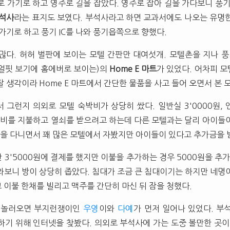
 가기로 하고 영주로 길을 잡았다. 영주로 잡아 길을 가다보니 풍기 
석사
라는 표지도 보였다. 부석사라고 하면 교과서에도 나오는 유명
가기로 하고 풍기 IC를 나와 풍기읍쪽으로 향했다.
많다. 허허 벌판에 보이는 모텔 간판만 대여섯개. 모텔촌을 지나
얼핏 보기에 홈에버로 보이는)의
Home E 마트
가 있었다. 어차피 
 생각이라 Home E 마트에서 간단한 물품을 사고 들어 오면서 본 
 그런지 의외로 모텔 숙박비가 상당히 쌌다. 일반실 3'0000원,
숙박비를 지불하고 열쇠를 받으려고 하는데 다른 모텔과는 달리 아이들
을 다니면서 꽤 많은 모텔에서 자봤지만 아이들이 있다고 추가금을 
3'5000원에 결제를 했지만 이불을 추가하는 경우 5000원을 추가
와보니 방이 상당히 좁았다. 침대가 조금 큰 침대이기는 하지만 네명
고 이불 한채를 빌리고 맥주를 간단히 마신 뒤 잠을 청했다.
, 놀러오면 부지런쟁이인
우영
이와
다예
가 먼저 일어나 있었다. 부
하기 위해 인터넷을 찾봤다. 의외로 부석사에 가는 도중 볼만한 곳이