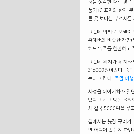
처음 생각한 대로 영주로
풍기 IC 표지와 함께
부
른 곳 보다는 부석사를 
그런데 의외로 모텔이 
홈에버와 비슷한 간판(
해도 맥주를 한잔하고 잘
그런데 위치가 위치라서
3'5000원이었다. 
는다고 한다.
주말 여행
사정을 이야기하자 일단 
았다고 하고 방을 올라
서 결국 5000원을 주
집에서는 늦잠 꾸러기
만 어디에 있는지 확인