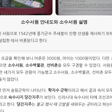
소수서원 안내도와 소수서원 설명
 서원으로 1542년에 풍기군수 주세붕이 안향 선생을 제사하기 위해
설립한 데서 비롯됬다고 한다.
요금을 확인해 보니 어른은 3000원, 아이는 1000원이었다. 다만
끊으면
소수서원
,
소수박물관
,
선비촌
을 모두 구경할 수 있었다. 서
만 세가지 모두 관람이 가능했고 소수서원, 소수박물관, 선비촌 모두
들지 않았다.
 먼저 송림군락이 나타난다.
학자수 군락
이라고 해서 겉과 속이 모
쪽으로
숙수사지 당간지주
가 보인다. 신라시대 숙수사의 터에 조선조
라고 한다.
당간지주
는
불교 행사 때 깃발을 세워두는 곳
이라고 하는데
다.