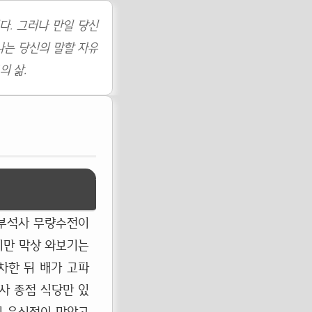
다. 그러나 만일 당신
나는 당신의 말할 자유
의 삶.
 부석사 무량수전이
지만 막상 와보기는
차한 뒤 배가 고파
사 종점 식당만 있