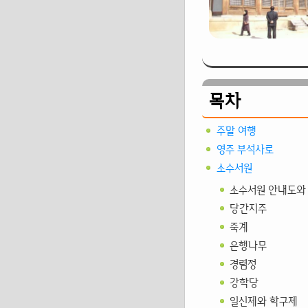
목차
주말 여행
영주 부석사로
소수서원
소수서원 안내도와
당간지주
죽계
은행나무
경렴정
강학당
일신제와 학구제